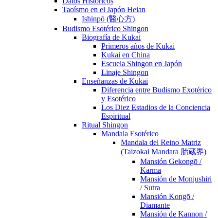
Datos Históricos
Taoísmo en el Japón Heian
Ishinpō (醫心方)
Budismo Esotérico Shingon
Biografía de Kukai
Primeros años de Kukai
Kukai en China
Escuela Shingon en Japón
Linaje Shingon
Enseñanzas de Kukai
Diferencia entre Budismo Exotérico
y Esotérico
Los Diez Estadios de la Conciencia
Espiritual
Ritual Shingon
Mandala Esotérico
Mandala del Reino Matriz
(Taizokai Mandara 胎蔵界)
Mansión Gekongō /
Karma
Mansión de Monjushiri
/ Sutra
Mansión Kongō /
Diamante
Mansión de Kannon /