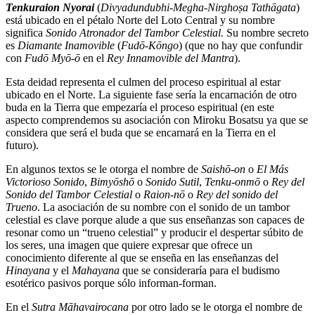
Tenkuraion Nyorai
(
Divyadundubhi-Megha-Nirghoṣa Tathāgata
)
está ubicado en el pétalo Norte del Loto Central y su nombre
significa
Sonido Atronador del Tambor Celestial.
Su nombre secreto
es
Diamante Inamovible
(
Fudō-Kōngo
) (que no hay que confundir
con
Fudō Myō-ō
en el
Rey Innamovible del Mantra
).
Esta deidad representa el culmen del proceso espiritual al estar
ubicado en el Norte. La siguiente fase sería la encarnación de otro
buda en la Tierra que empezaría el proceso espiritual (en este
aspecto comprendemos su asociación con Miroku Bosatsu ya que se
considera que será el buda que se encarnará en la Tierra en el
futuro).
En algunos textos se le otorga el nombre de
Saishō-on
o
El Más
Victorioso Sonido
,
Bimyōshō
o
Sonido Sutil
,
Tenku-onmō
o
Rey del
Sonido del Tambor Celestial
o
Raion-nō
o
Rey del sonido del
Trueno
. La asociación de su nombre con el sonido de un tambor
celestial es clave porque alude a que sus enseñanzas son capaces de
resonar como un “trueno celestial” y producir el despertar súbito de
los seres, una imagen que quiere expresar que ofrece un
conocimiento diferente al que se enseña en las enseñanzas del
Hinayana
y el
Mahayana
que se consideraría para el budismo
esotérico pasivos porque sólo informan-forman.
En el
Sutra Māhavairocana
por otro lado se le otorga el nombre de