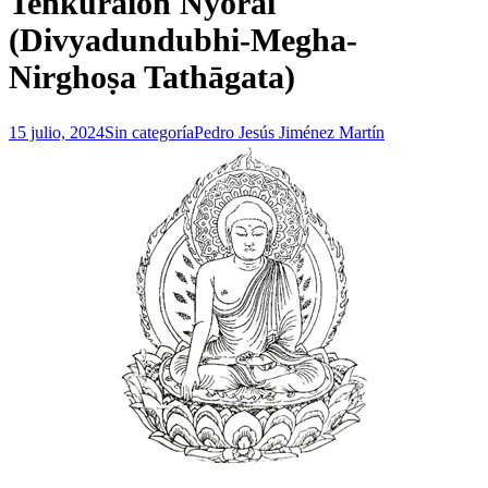
Tenkuraion Nyorai
(Divyadundubhi-Megha-
Nirghoṣa Tathāgata)
15 julio, 2024
Sin categoría
Pedro Jesús Jiménez Martín