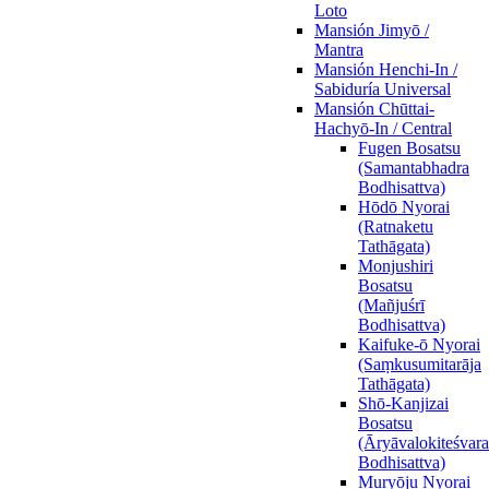
Loto
Mansión Jimyō /
Mantra
Mansión Henchi-In /
Sabiduría Universal
Mansión Chūttai-
Hachyō-In / Central
Fugen Bosatsu
(Samantabhadra
Bodhisattva)
Hōdō Nyorai
(Ratnaketu
Tathāgata)
Monjushiri
Bosatsu
(Mañjuśrī
Bodhisattva)
Kaifuke-ō Nyorai
(Saṃkusumitarāja
Tathāgata)
Shō-Kanjizai
Bosatsu
(Āryāvalokiteśvara
Bodhisattva)
Muryōju Nyorai