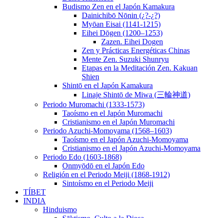
Budismo Zen en el Japón Kamakura
Dainichibō Nōnin (¿?-¿?)
Myōan Eisai (1141-1215)
Eihei Dōgen (1200–1253)
Zazen. Eihei Dogen
Zen y Prácticas Energéticas Chinas
Mente Zen. Suzuki Shunryu
Etapas en la Meditación Zen. Kakuan
Shien
Shintō en el Japón Kamakura
Linaje Shintō de Miwa (三輪神道)
Periodo Muromachi (1333-1573)
Taoísmo en el Japón Muromachi
Cristianismo en el Japón Muromachi
Periodo Azuchi-Momoyama (1568–1603)
Taoísmo en el Japón Azuchi-Momoyama
Cristianismo en el Japón Azuchi-Momoyama
Periodo Edo (1603-1868)
Onmyōdō en el Japón Edo
Religión en el Periodo Meiji (1868-1912)
Sintoísmo en el Periodo Meiji
TÍBET
INDIA
Hinduismo