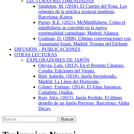
LECTURAS RECOMENDADAS
Singleton, M. (2018). El Cuerpo del Yoga. Los
orígenes de la práctica postural moderna,
Barcelona: Kairos
Purser, R.E. (2021). McMindfulness. Cómo el
mindfulness se convirtió en la nueva
espiritualidad capitalistas, Madrid: Alianza.
Godman, D. (2008). Últimas conversaciones con
Annamalai Suam. Madrid: Trompa del Elefante
DIFUSIÓN – PUBLICACIONES
OTRAS LECTURAS
EXPLORADORES DE JAPÓN
Oteyza, Luis. (2013). En el Remoto Cipango.
Coruña: Ediciones del Viento.
Bird, Isabella. (2018). Japón Inexplorado.
Madrid: La Línea del Horizonte.
Gómez, Enrique. (2014). El Alma Japonesa.
Cantabria: Quálea.
Kerr, Alex. (2015). Japón Perdido. El último
destello de un Japón Precioso. Barcelona: Alpha
Decay.
Buscar: