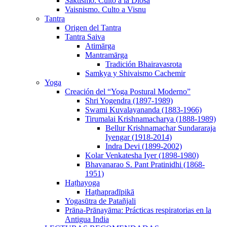
Sāktismo. Culto a la Diosa
Vaisnismo. Culto a Visnu
Tantra
Origen del Tantra
Tantra Saiva
Atimārga
Mantramārga
Tradición Bhairavasrota
Samkya y Shivaismo Cachemir
Yoga
Creación del “Yoga Postural Moderno”
Shri Yogendra (1897-1989)
Swami Kuvalayananda (1883-1966)
Tirumalai Krishnamacharya (1888-1989)
Bellur Krishnamachar Sundararaja
Iyengar (1918-2014)
Indra Devi (1899-2002)
Kolar Venkatesha Iyer (1898-1980)
Bhavanarao S. Pant Pratinidhi (1868-
1951)
Haṭhayoga
Haṭhapradīpikā
Yogasūtra de Patañjali
Prāna-Prānayāma: Prácticas respiratorias en la
Antigua India