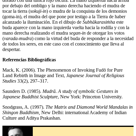
dorado con una túnica rojo oscura. La mano izquierda hacia arriba
por debajo del ombligo y la mano derecha haciendo el mudra de
tocar la tierra (
sokuji-in
) o mudra de la conquista de los demonios
(goma-in), el mudra del que pone por testigo a la Tierra de haber
alcanzado la iluminación. En el dibujo de
Śubhākarasiṁha
este
buda aparece con la mano izquierda vuelta hacia la rodilla y con la
mano derecha realizando el mudra
segan-in
de otorgar los votos
(
varada-mudra
) como la virtud del buda de responder a la necesidad
de todos los seres, en este caso con el conocimiento que lleva al
despertar.
Referencias Bibliográficas
Mack, K. (2006). The Phenomenon of Invoking Fudō for Pure
Land Rebirth in Image and Text,
Japanese Journal of Religious
Studies
33(2), 297–317.
Saunders D. (1985).
Mudrā. A study of symbolic Gestures in
Japanese Buddhist Sculpture
, New York: Princeton University.
Snodgrass, A. (1997).
The Matrix and Diamond World Mandalas in
Shingon Buddhism,
New Delhi: international Academy of Indian
Culture and Aditya Prakashan.