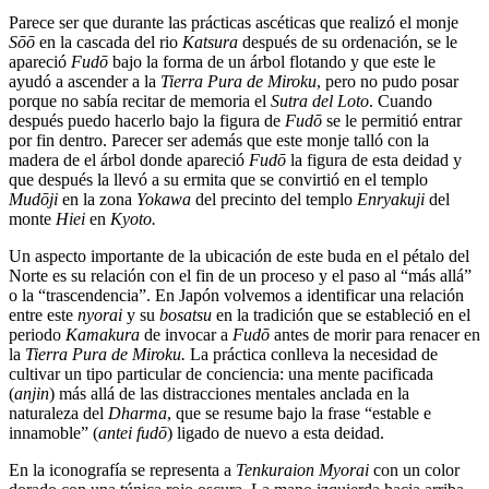
Parece ser que durante las prácticas ascéticas que realizó el monje
Sōō
en la cascada del rio
Katsura
después de su ordenación, se le
apareció
Fudō
bajo la forma de un árbol flotando y que este le
ayudó a ascender a la
Tierra Pura de Miroku
, pero no pudo posar
porque no sabía recitar de memoria el
Sutra del Loto
. Cuando
después puedo hacerlo bajo la figura de
Fudō
se le permitió entrar
por fin dentro. Parecer ser además que este monje talló con la
madera de el árbol donde apareció
Fudō
la figura de esta deidad y
que después la llevó a su ermita que se convirtió en el templo
Mudōji
en la zona
Yokawa
del precinto del templo
Enryakuji
del
monte
Hiei
en
Kyoto.
Un aspecto importante de la ubicación de este buda en el pétalo del
Norte es su relación con el fin de un proceso y el paso al “más allá”
o la “trascendencia”. En Japón volvemos a identificar una relación
entre este
nyorai
y su
bosatsu
en la tradición que se estableció en el
periodo
Kamakura
de invocar a
Fudō
antes de morir para renacer en
la
Tierra Pura de Miroku.
La práctica conlleva la necesidad de
cultivar un tipo particular de conciencia: una mente pacificada
(
anjin
) más allá de las distracciones mentales anclada en la
naturaleza del
Dharma
, que se resume bajo la frase “estable e
innamoble” (
antei fudō
) ligado de nuevo a esta deidad.
En la iconografía se representa a
Tenkuraion Myorai
con un color