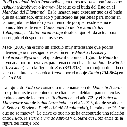
Fudō
(
Acalanātha
) o
Inamovible
y en otros textos se nombra como
Ashuku
(
Akṣobhya
) o
Inamovible
(que es el buda del Este en el
Mandala del Diamante
). Es la imagen para expresar que es el buda
que ha eliminado, enfriado y purificado las pasiones para morar en
la tranquila meditación y es innamoble porque reside eterna e
inamoviblemente en el
Conocimiento del Nirvana de los
Tathāgatas, el Māha-paranirvāṇa
desde el que Buda actúa para
conseguir el despertar de los seres.
Mack (2006) ha escrito un artículo muy interesante que podría
interesar para investigar la relación entre
Miroku Bosatsu
y
Tenkuraion Nyorai
en el que describe como la figura de
Fudō
fue
invocada por primera vez para renacer en el la Tierra Pura de
Miroku
(
Tosotsuten
) bajo la figura de
Sōō
(831-918). Un monje ordenado en
la escuela budista esotérica
Tendai
por el monje
Ennin
(794-864) en
el año 856.
La figura de
Fudō
se considera una emanación de
Dainichi Nyorai
.
Los primeros textos chinos que citan a esta deidad aparecen en las
traducciones de los monjes
Bodhiruci
en el año 709 y el
Sutra de
Mahāvairocana
de
Śubhakarasiṃha
en el año 725, donde se alude
al Señor o Sirviente
Fudō
o
Mudō
(
Acalanatha
), literalmente “Señor
que no se mueve”. La clave es que no se ha encontrado una relación
entre
Fudō
, la
Tierra Pura de
Miroku
y el
Sutra del Loto
antes de la
figura del monje
Sōō
.