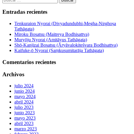
Entradas recientes
Tenkuraion Nyorai (Divyadundubhi-Megha-Nirghoṣa
Tathāgata)
Miroku Bosatsu (Maitreya Bodhisattva)
Muryōju Nyorai (Amitāyus Tathāgata)
Shō-Kanjizai Bosatsu (Āryāvalokiteśvara Bodhisattva)
Kaifuke-ō Nyorai (Saṃkusumitarāja Tathāgata)
Comentarios recientes
Archivos
julio 2024
junio 2024
mayo 2024
abril 2024
julio 2023
junio 2023
mayo 2023
abril 2023
marzo 2023