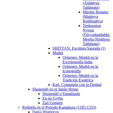
(Amitāyus
Tathāgata)
Miroku Bosatsu
(Maitreya
Bodhisattva)
Tenkuraion
Nyorai
(Divyadundubhi-
Megha-Nirghoṣa
Tathāgata)
SHITTAN. Escritura Sagrada (1)
Mudrā
Orígenes: Mudrā en la
Escenografía India
Orígenes: Mudrā en la
Iconografía
Orígenes: Mudrā en la
Tradición Esotérica
Kaji. Comunión con la Deidad
Shugendō en el Japón Heian
Shugendō o Yamabushi
En no Gyōja
Zaō Gongen
Religión en el Periodo Kamakura (1185-1333)
Datos Históricos