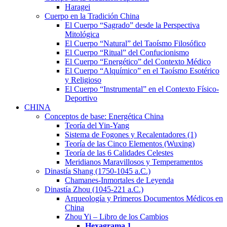
Haragei
Cuerpo en la Tradición China
El Cuerpo “Sagrado” desde la Perspectiva
Mitológica
El Cuerpo “Natural” del Taoísmo Filosófico
El Cuerpo “Ritual” del Confucionismo
El Cuerpo “Energético” del Contexto Médico
El Cuerpo “Alquímico” en el Taoísmo Esotérico
y Religioso
El Cuerpo “Instrumental” en el Contexto Físico-
Deportivo
CHINA
Conceptos de base: Energética China
Teoría del Yin-Yang
Sistema de Fogones y Recalentadores (1)
Teoría de las Cinco Elementos (Wuxing)
Teoría de las 6 Calidades Celestes
Meridianos Maravillosos y Temperamentos
Dinastía Shang (1750-1045 a.C.)
Chamanes-Inmortales de Leyenda
Dinastía Zhou (1045-221 a.C.)
Arqueología y Primeros Documentos Médicos en
China
Zhou Yi – Libro de los Cambios
Hexagrama
1