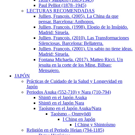
Paul Pelliot (1878–1945)
LECTURAS RECOMENDADAS
Jullien, Franςois. (2005). La China da que
pensar. Barcelona: Anthopos.
Jullien, François. (1998). Elogio de lo Insípido.
Madrid: Siruela.
Jullien, François. (2010). Las Transformaciones
Silenciosas. Barcelona: Bellaterra.
Jullien, François. (2001). Un sabio no tiene ideas.
Madrid: Siruela.
Fontana Michaela. (2017). Matteo Ricci. Un
jesuita en la corte de los Ming. Bilbao:
Mensajero.
JAPÓN
Prácticas de Cuidado de la Salud y Longevidad en
Japón
Periodos Asuka (552-710) y Nara (710-794)
Shintō en el Japón Asuka
Shintō en el Japón Nara
Taoísmo en el Japón Asuka/Nara
Taoísmo – Onmyōdō
I Ching en Japón
I Ching y Shintoísmo
Religión en el Periodo Heian (794-1185)