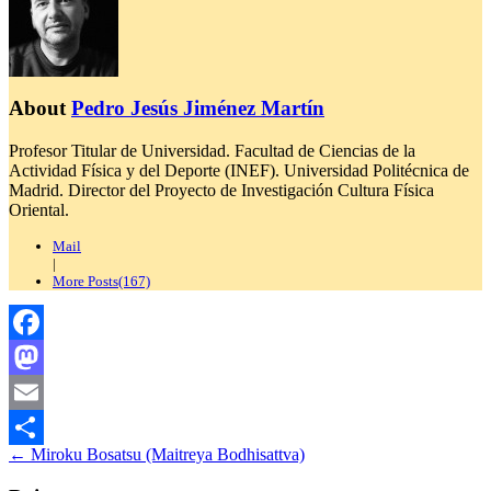
About
Pedro Jesús Jiménez Martín
Profesor Titular de Universidad. Facultad de Ciencias de la
Actividad Física y del Deporte (INEF). Universidad Politécnica de
Madrid. Director del Proyecto de Investigación Cultura Física
Oriental.
Mail
|
More Posts(167)
Facebook
Mastodon
Email
Navegación
←
Miroku Bosatsu (Maitreya Bodhisattva)
Compartir
de