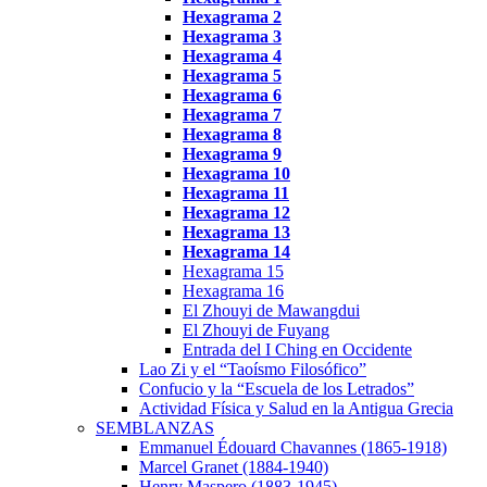
Hexagrama
2
Hexagrama
3
Hexagrama 4
Hexagrama 5
Hexagrama 6
Hexagrama 7
Hexagrama 8
Hexagrama 9
Hexagrama 10
Hexagrama
11
Hexagrama
12
Hexagrama 13
Hexagrama 14
Hexagrama 15
Hexagrama 16
El Zhouyi de Mawangdui
El Zhouyi de Fuyang
Entrada del I Ching en Occidente
Lao Zi y el “Taoísmo Filosófico”
Confucio y la “Escuela de los Letrados”
Actividad Física y Salud en la Antigua Grecia
SEMBLANZAS
Emmanuel Édouard Chavannes (1865-1918)
Marcel Granet (1884-1940)
Henry Maspero (1883-1945)