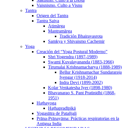
Sāktismo. Culto a la Diosa
Vaisnismo. Culto a Visnu
Tantra
Origen del Tantra
Tantra Saiva
Atimārga
Mantramārga
Tradición Bhairavasrota
Samkya y Shivaismo Cachemir
Yoga
Creación del “Yoga Postural Moderno”
Shri Yogendra (1897-1989)
Swami Kuvalayananda (1883-1966)
Tirumalai Krishnamacharya (1888-1989)
Bellur Krishnamachar Sundararaja
Iyengar (1918-2014)
Indra Devi (1899-2002)
Kolar Venkatesha Iyer (1898-1980)
Bhavanarao S. Pant Pratinidhi (1868-
1951)
Haṭhayoga
Haṭhapradīpikā
Yogasūtra de Patañjali
Prāna-Prānayāma: Prácticas respiratorias en la
Antigua India