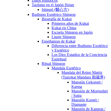
Datos Históricos
Taoísmo en el Japón Heian
Ishinpō (醫心方)
Budismo Esotérico Shingon
Biografía de Kukai
Primeros años de Kukai
Kukai en China
Escuela Shingon en Japón
Linaje Shingon
Enseñanzas de Kukai
Diferencia entre Budismo Exotérico
y Esotérico
Los Diez Estadios de la Conciencia
Espiritual
Ritual Shingon
Mandala Esotérico
Mandala del Reino Matriz
(Taizokai Mandara 胎蔵界)
Mansión Gekongō /
Karma
Mansión de Monjushiri
/ Sutra
Mansión Kongō /
Diamante
Mansión de Kannon /