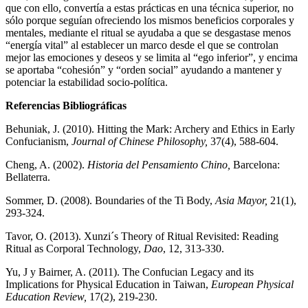
que con ello, convertía a estas prácticas en una técnica superior, no
sólo porque seguían ofreciendo los mismos beneficios corporales y
mentales, mediante el ritual se ayudaba a que se desgastase menos
“energía vital” al establecer un marco desde el que se controlan
mejor las emociones y deseos y se limita al “ego inferior”, y encima
se aportaba “cohesión” y “orden social” ayudando a mantener y
potenciar la estabilidad socio-política.
Referencias Bibliográficas
Behuniak, J. (2010). Hitting the Mark: Archery and Ethics in Early
Confucianism,
Journal of Chinese Philosophy,
37(4), 588-604.
Cheng, A. (2002).
Historia del Pensamiento Chino,
Barcelona:
Bellaterra.
Sommer, D. (2008). Boundaries of the Ti Body,
Asia Mayor,
21(1),
293-324.
Tavor, O. (2013). Xunzi´s Theory of Ritual Revisited: Reading
Ritual as Corporal Technology,
Dao
, 12, 313-330.
Yu, J y Bairner, A. (2011). The Confucian Legacy and its
Implications for Physical Education in Taiwan,
European Physical
Education Review,
17(2), 219-230.