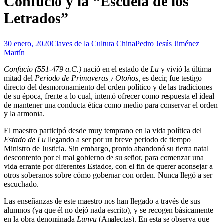
Confucio y la “Escuela de los
Letrados”
30 enero, 2020
Claves de la Cultura China
Pedro Jesús Jiménez
Martín
Confucio
(551-479 a.C.)
nació en el estado de
Lu
y vivió la última
mitad del
Periodo de Primaveras y Otoños,
es decir, fue testigo
directo del desmoronamiento del orden político y de las tradiciones
de su época, frente a lo cual, intentó ofrecer como respuesta el ideal
de mantener una conducta ética como medio para conservar el orden
y la armonía.
El maestro participó desde muy temprano en la vida política del
Estado de Lu
llegando a ser por un breve periodo de tiempo
Ministro de Justicia. Sin embargo, pronto abandonó su tierra natal
descontento por el mal gobierno de su señor, para comenzar una
vida errante por diferentes Estados, con el fin de querer aconsejar a
otros soberanos sobre cómo gobernar con orden. Nunca llegó a ser
escuchado.
Las enseñanzas de este maestro nos han llegado a través de sus
alumnos (ya que él no dejó nada escrito), y se recogen básicamente
en la obra denominada
Lunyu
(Analectas). En esta se observa que