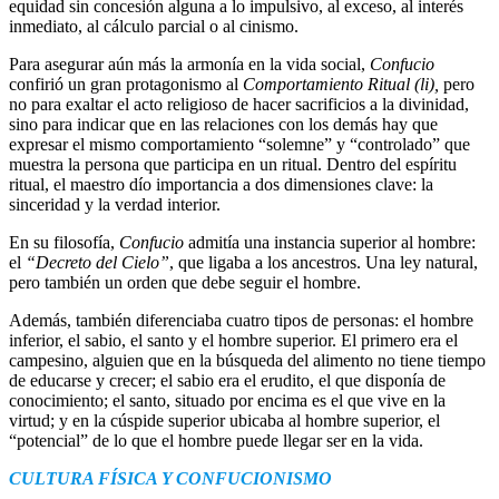
equidad sin concesión alguna a lo impulsivo, al exceso, al interés
inmediato, al cálculo parcial o al cinismo.
Para asegurar aún más la armonía en la vida social,
Confucio
confirió un gran protagonismo al
Comportamiento Ritual (li),
pero
no para exaltar el acto religioso de hacer sacrificios a la divinidad,
sino para indicar que en las relaciones con los demás hay que
expresar el mismo comportamiento “solemne” y “controlado” que
muestra la persona que participa en un ritual. Dentro del espíritu
ritual, el maestro dío importancia a dos dimensiones clave: la
sinceridad y la verdad interior.
En su filosofía,
Confucio
admitía una instancia superior al hombre:
el
“Decreto del Cielo”
, que ligaba a los ancestros. Una ley natural,
pero también un orden que debe seguir el hombre.
Además, también diferenciaba cuatro tipos de personas: el hombre
inferior, el sabio, el santo y el hombre superior. El primero era el
campesino, alguien que en la búsqueda del alimento no tiene tiempo
de educarse y crecer; el sabio era el erudito, el que disponía de
conocimiento; el santo, situado por encima es el que vive en la
virtud; y en la cúspide superior ubicaba al hombre superior, el
“potencial” de lo que el hombre puede llegar ser en la vida.
CULTURA FÍSICA Y CONFUCIONISMO