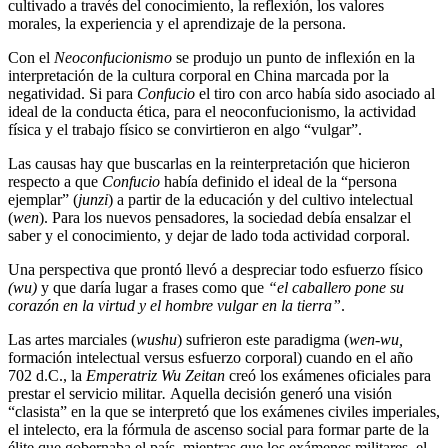
cultivado a través del conocimiento, la reflexión, los valores
morales, la experiencia y el aprendizaje de la persona.
Con el
Neoconfucionismo
se produjo un punto de inflexión en la
interpretación de la cultura corporal en China marcada por la
negatividad. Si para
Confucio
el tiro con arco había sido asociado al
ideal de la conducta ética, para el neoconfucionismo, la actividad
física y el trabajo físico se convirtieron en algo “vulgar”.
Las causas hay que buscarlas en la reinterpretación que hicieron
respecto a que
Confucio
había definido el ideal de la “persona
ejemplar” (
junzi
) a partir de la educación y del cultivo intelectual
(
wen
). Para los nuevos pensadores, la sociedad debía ensalzar el
saber y el conocimiento, y dejar de lado toda actividad corporal.
Una perspectiva que prontó llevó a despreciar todo esfuerzo físico
(wu)
y que daría lugar a frases como que
“el caballero pone su
corazón en la virtud y el hombre vulgar en la tierra”
.
Las artes marciales (
wushu
) sufrieron este paradigma (
wen-wu,
formación intelectual versus esfuerzo corporal) cuando en el año
702 d.C., la
Emperatriz Wu Zeitan
creó los exámenes oficiales para
prestar el servicio militar
.
Aquella decisión generó una visión
“clasista” en la que se interpretó que los exámenes civiles imperiales,
el intelecto, era la fórmula de ascenso social para formar parte de la
élite que gobernaba el país, mientras que los exámenes militares, el