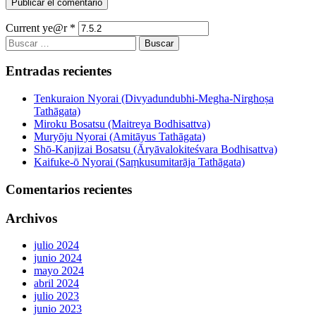
Current ye@r
*
Buscar:
Entradas recientes
Tenkuraion Nyorai (Divyadundubhi-Megha-Nirghoṣa
Tathāgata)
Miroku Bosatsu (Maitreya Bodhisattva)
Muryōju Nyorai (Amitāyus Tathāgata)
Shō-Kanjizai Bosatsu (Āryāvalokiteśvara Bodhisattva)
Kaifuke-ō Nyorai (Saṃkusumitarāja Tathāgata)
Comentarios recientes
Archivos
julio 2024
junio 2024
mayo 2024
abril 2024
julio 2023
junio 2023