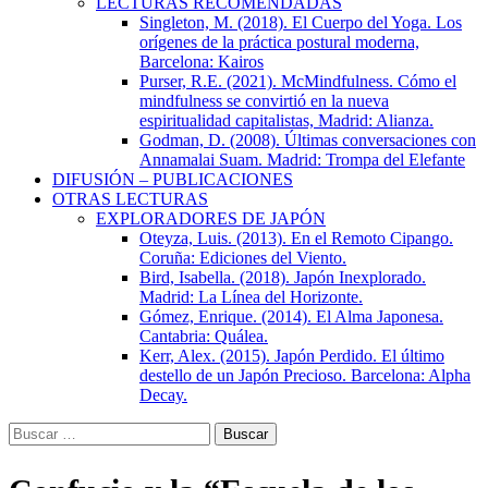
LECTURAS RECOMENDADAS
Singleton, M. (2018). El Cuerpo del Yoga. Los
orígenes de la práctica postural moderna,
Barcelona: Kairos
Purser, R.E. (2021). McMindfulness. Cómo el
mindfulness se convirtió en la nueva
espiritualidad capitalistas, Madrid: Alianza.
Godman, D. (2008). Últimas conversaciones con
Annamalai Suam. Madrid: Trompa del Elefante
DIFUSIÓN – PUBLICACIONES
OTRAS LECTURAS
EXPLORADORES DE JAPÓN
Oteyza, Luis. (2013). En el Remoto Cipango.
Coruña: Ediciones del Viento.
Bird, Isabella. (2018). Japón Inexplorado.
Madrid: La Línea del Horizonte.
Gómez, Enrique. (2014). El Alma Japonesa.
Cantabria: Quálea.
Kerr, Alex. (2015). Japón Perdido. El último
destello de un Japón Precioso. Barcelona: Alpha
Decay.
Buscar: