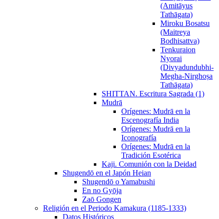
(Amitāyus
Tathāgata)
Miroku Bosatsu
(Maitreya
Bodhisattva)
Tenkuraion
Nyorai
(Divyadundubhi-
Megha-Nirghoṣa
Tathāgata)
SHITTAN. Escritura Sagrada (1)
Mudrā
Orígenes: Mudrā en la
Escenografía India
Orígenes: Mudrā en la
Iconografía
Orígenes: Mudrā en la
Tradición Esotérica
Kaji. Comunión con la Deidad
Shugendō en el Japón Heian
Shugendō o Yamabushi
En no Gyōja
Zaō Gongen
Religión en el Periodo Kamakura (1185-1333)
Datos Históricos