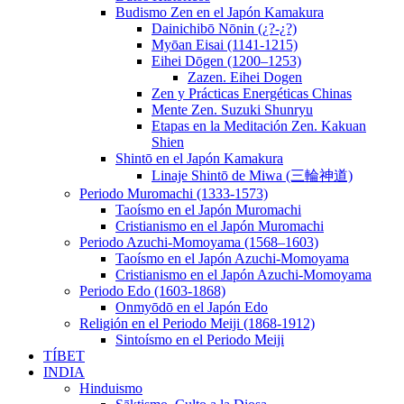
Budismo Zen en el Japón Kamakura
Dainichibō Nōnin (¿?-¿?)
Myōan Eisai (1141-1215)
Eihei Dōgen (1200–1253)
Zazen. Eihei Dogen
Zen y Prácticas Energéticas Chinas
Mente Zen. Suzuki Shunryu
Etapas en la Meditación Zen. Kakuan
Shien
Shintō en el Japón Kamakura
Linaje Shintō de Miwa (三輪神道)
Periodo Muromachi (1333-1573)
Taoísmo en el Japón Muromachi
Cristianismo en el Japón Muromachi
Periodo Azuchi-Momoyama (1568–1603)
Taoísmo en el Japón Azuchi-Momoyama
Cristianismo en el Japón Azuchi-Momoyama
Periodo Edo (1603-1868)
Onmyōdō en el Japón Edo
Religión en el Periodo Meiji (1868-1912)
Sintoísmo en el Periodo Meiji
TÍBET
INDIA
Hinduismo