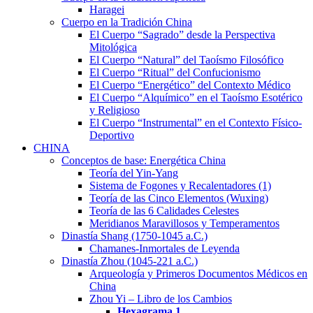
Haragei
Cuerpo en la Tradición China
El Cuerpo “Sagrado” desde la Perspectiva
Mitológica
El Cuerpo “Natural” del Taoísmo Filosófico
El Cuerpo “Ritual” del Confucionismo
El Cuerpo “Energético” del Contexto Médico
El Cuerpo “Alquímico” en el Taoísmo Esotérico
y Religioso
El Cuerpo “Instrumental” en el Contexto Físico-
Deportivo
CHINA
Conceptos de base: Energética China
Teoría del Yin-Yang
Sistema de Fogones y Recalentadores (1)
Teoría de las Cinco Elementos (Wuxing)
Teoría de las 6 Calidades Celestes
Meridianos Maravillosos y Temperamentos
Dinastía Shang (1750-1045 a.C.)
Chamanes-Inmortales de Leyenda
Dinastía Zhou (1045-221 a.C.)
Arqueología y Primeros Documentos Médicos en
China
Zhou Yi – Libro de los Cambios
Hexagrama
1