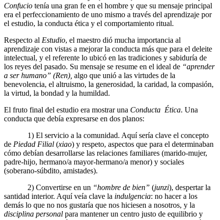
Confucio
tenía una gran fe en el hombre y que su mensaje principal
era el perfeccionamiento de uno mismo a través del aprendizaje por
el estudio, la conducta ética y el comportamiento ritual.
Respecto al
Estudio
, el maestro dió mucha importancia al
aprendizaje con vistas a mejorar la conducta más que para el deleite
intelectual, y el referente lo ubicó en las tradiciones y sabiduría de
los reyes del pasado. Su mensaje se resume en el ideal de
“aprender
a ser humano” (Ren),
algo que unió a las virtudes de la
benevolencia, el altruismo, la generosidad, la caridad, la compasión,
la virtud, la bondad y la humildad.
El fruto final del estudio era mostrar una
Conducta Ética
. Una
conducta que debía expresarse en dos planos:
1) El servicio a la comunidad. Aquí sería clave el concepto
de
Piedad Filial
(
xiao
) y respeto, aspectos que para el determinaban
cómo debían desarrollarse las relaciones familiares (marido-mujer,
padre-hijo, hermano/a mayor-hermano/a menor) y sociales
(soberano-súbdito, amistades).
2) Convertirse en un
“hombre de bien”
(
junzi
), despertar la
santidad interior. Aquí veía clave la
indulgencia
: no hacer a los
demás lo que no nos gustaría que nos hiciesen a nosotros, y la
disciplina personal
para mantener un centro justo de equilibrio y