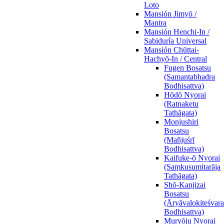
Loto
Mansión Jimyō /
Mantra
Mansión Henchi-In /
Sabiduría Universal
Mansión Chūttai-
Hachyō-In / Central
Fugen Bosatsu
(Samantabhadra
Bodhisattva)
Hōdō Nyorai
(Ratnaketu
Tathāgata)
Monjushiri
Bosatsu
(Mañjuśrī
Bodhisattva)
Kaifuke-ō Nyorai
(Saṃkusumitarāja
Tathāgata)
Shō-Kanjizai
Bosatsu
(Āryāvalokiteśvara
Bodhisattva)
Muryōju Nyorai