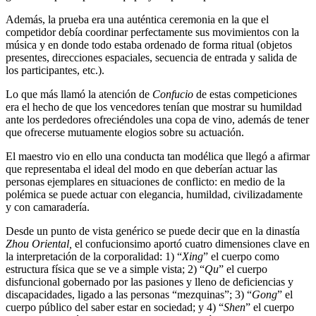
Además, la prueba era una auténtica ceremonia en la que el
competidor debía coordinar perfectamente sus movimientos con la
música y en donde todo estaba ordenado de forma ritual (objetos
presentes, direcciones espaciales, secuencia de entrada y salida de
los participantes, etc.).
Lo que más llamó la atención de
Confucio
de estas competiciones
era el hecho de que los vencedores tenían que mostrar su humildad
ante los perdedores ofreciéndoles una copa de vino, además de tener
que ofrecerse mutuamente elogios sobre su actuación.
El maestro vio en ello una conducta tan modélica que llegó a afirmar
que representaba el ideal del modo en que deberían actuar las
personas ejemplares en situaciones de conflicto: en medio de la
polémica se puede actuar con elegancia, humildad, civilizadamente
y con camaradería.
Desde un punto de vista genérico se puede decir que en la dinastía
Zhou Oriental,
el confucionsimo aportó cuatro dimensiones clave en
la interpretación de la corporalidad: 1) “
Xing
” el cuerpo como
estructura física que se ve a simple vista; 2) “
Qu
” el cuerpo
disfuncional gobernado por las pasiones y lleno de deficiencias y
discapacidades, ligado a las personas “mezquinas”; 3) “
Gong
” el
cuerpo público del saber estar en sociedad; y 4) “
Shen
” el cuerpo