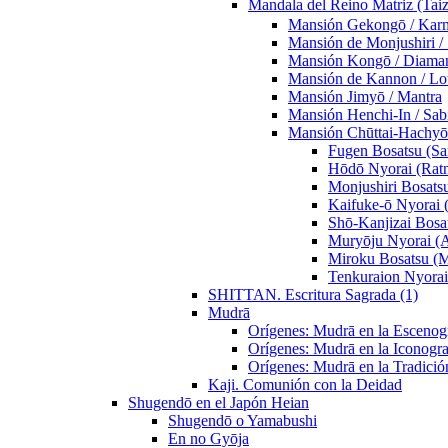
Mandala del Reino Matriz (T
Mansión Gekongō / Kar
Mansión de Monjushiri / 
Mansión Kongō / Diama
Mansión de Kannon / Lo
Mansión Jimyō / Mantra
Mansión Henchi-In / Sabi
Mansión Chūttai-Hachyō-
Fugen Bosatsu (Sa
Hōdō Nyorai (Ratn
Monjushiri Bosatsu
Kaifuke-ō Nyorai 
Shō-Kanjizai Bosat
Muryōju Nyorai (A
Miroku Bosatsu (M
Tenkuraion Nyora
SHITTAN. Escritura Sagrada (1)
Mudrā
Orígenes: Mudrā en la Escenogr
Orígenes: Mudrā en la Iconogra
Orígenes: Mudrā en la Tradició
Kaji. Comunión con la Deidad
Shugendō en el Japón Heian
Shugendō o Yamabushi
En no Gyōja