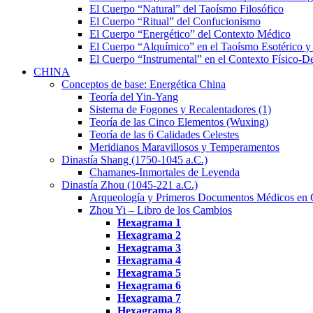
El Cuerpo “Natural” del Taoísmo Filosófico
El Cuerpo “Ritual” del Confucionismo
El Cuerpo “Energético” del Contexto Médico
El Cuerpo “Alquímico” en el Taoísmo Esotérico y
El Cuerpo “Instrumental” en el Contexto Físico-D
CHINA
Conceptos de base: Energética China
Teoría del Yin-Yang
Sistema de Fogones y Recalentadores (1)
Teoría de las Cinco Elementos (Wuxing)
Teoría de las 6 Calidades Celestes
Meridianos Maravillosos y Temperamentos
Dinastía Shang (1750-1045 a.C.)
Chamanes-Inmortales de Leyenda
Dinastía Zhou (1045-221 a.C.)
Arqueología y Primeros Documentos Médicos en 
Zhou Yi – Libro de los Cambios
Hexagrama
1
Hexagrama
2
Hexagrama
3
Hexagrama 4
Hexagrama 5
Hexagrama 6
Hexagrama 7
Hexagrama 8