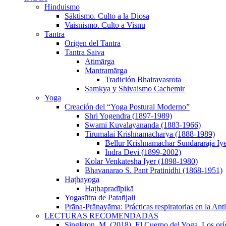
Hinduismo
Sāktismo. Culto a la Diosa
Vaisnismo. Culto a Visnu
Tantra
Origen del Tantra
Tantra Saiva
Atimārga
Mantramārga
Tradición Bhairavasrota
Samkya y Shivaismo Cachemir
Yoga
Creación del “Yoga Postural Moderno”
Shri Yogendra (1897-1989)
Swami Kuvalayananda (1883-1966)
Tirumalai Krishnamacharya (1888-1989)
Bellur Krishnamachar Sundararaja Iy
Indra Devi (1899-2002)
Kolar Venkatesha Iyer (1898-1980)
Bhavanarao S. Pant Pratinidhi (1868-1951)
Haṭhayoga
Haṭhapradīpikā
Yogasūtra de Patañjali
Prāna-Prānayāma: Prácticas respiratorias en la Ant
LECTURAS RECOMENDADAS
Singleton, M. (2018). El Cuerpo del Yoga. Los orí