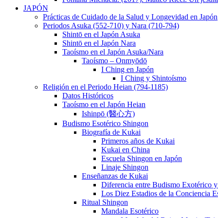
JAPÓN
Prácticas de Cuidado de la Salud y Longevidad en Japón
Periodos Asuka (552-710) y Nara (710-794)
Shintō en el Japón Asuka
Shintō en el Japón Nara
Taoísmo en el Japón Asuka/Nara
Taoísmo – Onmyōdō
I Ching en Japón
I Ching y Shintoísmo
Religión en el Periodo Heian (794-1185)
Datos Históricos
Taoísmo en el Japón Heian
Ishinpō (醫心方)
Budismo Esotérico Shingon
Biografía de Kukai
Primeros años de Kukai
Kukai en China
Escuela Shingon en Japón
Linaje Shingon
Enseñanzas de Kukai
Diferencia entre Budismo Exotérico y
Los Diez Estadios de la Conciencia Es
Ritual Shingon
Mandala Esotérico