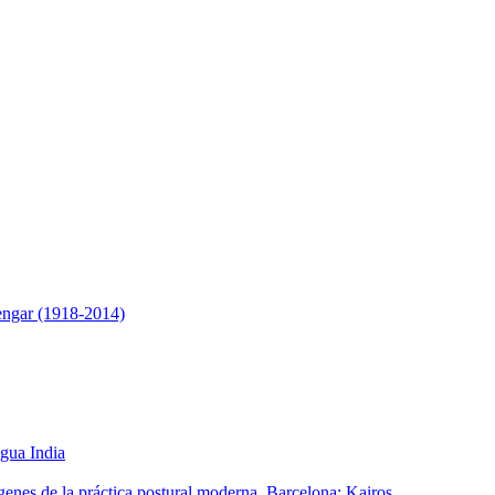
engar (1918-2014)
igua India
genes de la práctica postural moderna, Barcelona: Kairos