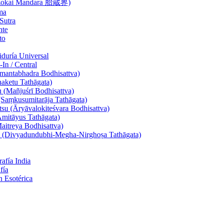
aizokai Mandara 胎蔵界)
ma
Sutra
nte
to
duría Universal
In / Central
mantabhadra Bodhisattva)
aketu Tathāgata)
 (Mañjuśrī Bodhisattva)
(Saṃkusumitarāja Tathāgata)
su (Āryāvalokiteśvara Bodhisattva)
mitāyus Tathāgata)
aitreya Bodhisattva)
i (Divyadundubhi-Megha-Nirghoṣa Tathāgata)
afía India
fía
n Esotérica