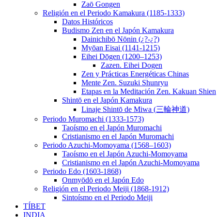
Zaō Gongen
Religión en el Periodo Kamakura (1185-1333)
Datos Históricos
Budismo Zen en el Japón Kamakura
Dainichibō Nōnin (¿?-¿?)
Myōan Eisai (1141-1215)
Eihei Dōgen (1200–1253)
Zazen. Eihei Dogen
Zen y Prácticas Energéticas Chinas
Mente Zen. Suzuki Shunryu
Etapas en la Meditación Zen. Kakuan Shien
Shintō en el Japón Kamakura
Linaje Shintō de Miwa (三輪神道)
Periodo Muromachi (1333-1573)
Taoísmo en el Japón Muromachi
Cristianismo en el Japón Muromachi
Periodo Azuchi-Momoyama (1568–1603)
Taoísmo en el Japón Azuchi-Momoyama
Cristianismo en el Japón Azuchi-Momoyama
Periodo Edo (1603-1868)
Onmyōdō en el Japón Edo
Religión en el Periodo Meiji (1868-1912)
Sintoísmo en el Periodo Meiji
TÍBET
INDIA