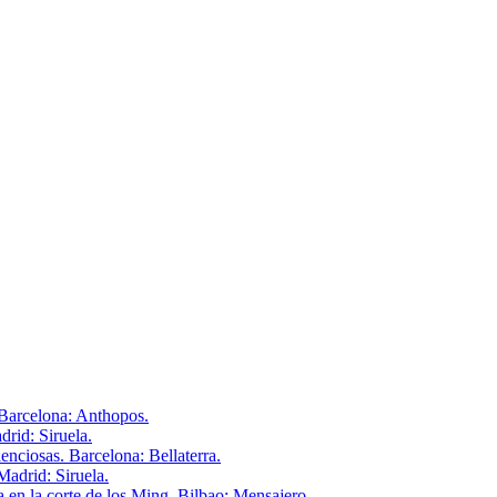
 Barcelona: Anthopos.
drid: Siruela.
enciosas. Barcelona: Bellaterra.
Madrid: Siruela.
 en la corte de los Ming. Bilbao: Mensajero.