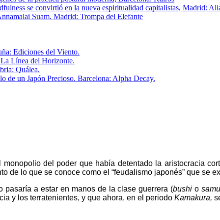
lness se convirtió en la nueva espiritualidad capitalistas, Madrid: Ali
Annamalai Suam. Madrid: Trompa del Elefante
ña: Ediciones del Viento.
 La Línea del Horizonte.
bria: Quálea.
ello de un Japón Precioso. Barcelona: Alpha Decay.
l monopolio del poder que había detentado la aristocracia cort
iento de lo que se conoce como el “feudalismo japonés” que se e
o pasaría a estar en manos de la clase guerrera (
bushi
o
samu
acia y los terratenientes, y que ahora, en el periodo
Kamakura,
se