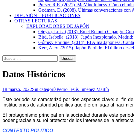
Purser, R.E. (2021). McMindfulness. Cómo el mindfu
Godman, D. (2008). Últimas conversaciones con 
DIFUSIÓN – PUBLICACIONES
OTRAS LECTURAS
EXPLORADORES DE JAPÓN
Oteyza, Luis. (2013). En el Remoto Cipango. Coru
Bird, Isabella. (2018). Japón Inexplorado. Madrid:
Gómez, Enrique. (2014). El Alma Japonesa. Canta
Kerr, Alex. (2015). Japón Perdido. El último dest
Buscar:
Datos Históricos
18 marzo, 2022
Sin categoría
Pedro Jesús Jiménez Martín
Este periodo se caracterizó por dos aspectos clave: el fin de
instituciones de autoridad política que dieron lugar al nacim
El protagonismo principal en la sociedad durante este period
poder gracias a su rol protector de los intereses de la aristocr
CONTEXTO POLÍTICO