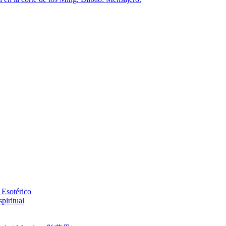
 Esotérico
piritual