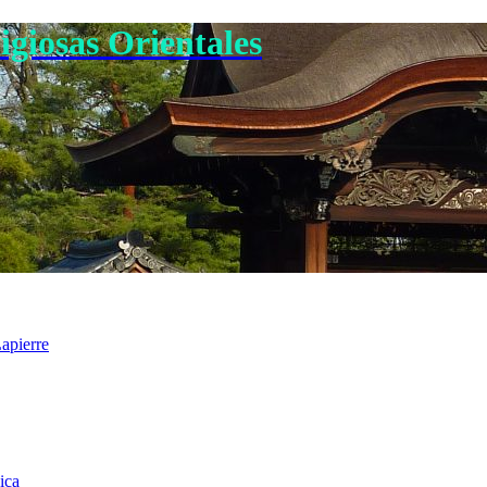
igiosas Orientales
apierre
ica