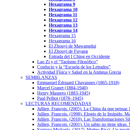
Hexagrama 9
Hexagrama 10
Hexagrama
11
Hexagrama
12
Hexagrama 13
Hexagrama 14
Hexagrama 15
Hexagrama 16
El Zhouyi de Mawangdui
El Zhouyi de Fuyang
Entrada del I Ching en Occidente
Lao Zi y el “Taoísmo Filosófico”
Confucio y la “Escuela de los Letrados”
Actividad Física y Salud en la Antigua Grecia
SEMBLANZAS
Emmanuel Édouard Chavannes (1865-1918)
Marcel Granet (1884-1940)
Henry Maspero (1883-1945)
Paul Pelliot (1878–1945)
LECTURAS RECOMENDADAS
Jullien, Franςois. (2005). La China da que pensar.
Jullien, François. (1998). Elogio de lo Insípido. Ma
Jullien, François. (2010). Las Transformaciones Sil
Jullien, François. (2001). Un sabio no tiene ideas. 
Fontana Michaela. (2017). Matteo Ricci. Un jesuita