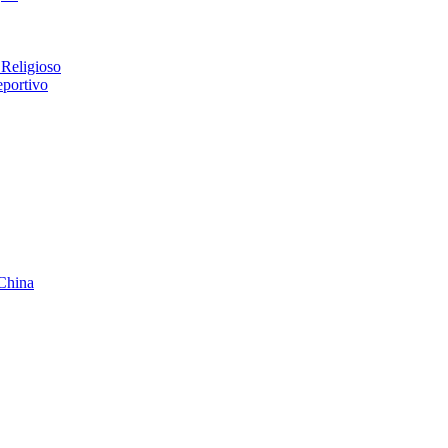
 Religioso
eportivo
China