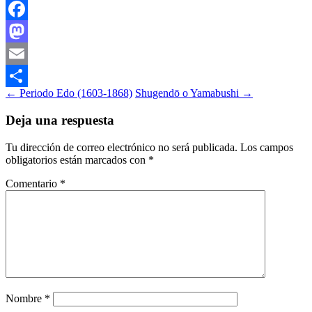
Facebook
Mastodon
Email
Navegación
←
Periodo Edo (1603-1868)
Shugendō o Yamabushi
→
Compartir
de
Deja una respuesta
entradas
Tu dirección de correo electrónico no será publicada.
Los campos
obligatorios están marcados con
*
Comentario
*
Nombre
*