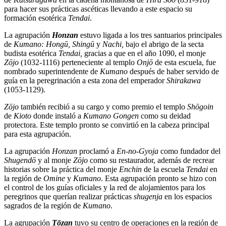
para hacer sus prácticas ascéticas llevando a este espacio su
formación esotérica
Tendai
.
La agrupación
Honzan
estuvo ligada a los tres santuarios principales
de
Kumano:
Hongū, Shingū
y
Nachi,
bajo el abrigo de la secta
budista esotérica
Tendai,
gracias a que en el año 1090, el monje
Zōjo
(1032-1116) perteneciente al templo
Onjō
de esta escuela, fue
nombrado superintendente de
Kumano
después de haber servido de
guía en la peregrinación a esta zona del emperador
Shirakawa
(1053-1129).
Zōjo
también recibió a su cargo y como premio el templo
Shōgoin
de
Kioto
donde instaló a
Kumano Gongen
como su deidad
protectora. Este templo pronto se convirtió en la cabeza principal
para esta agrupación.
La agrupación
Honzan
proclamó a
En-no-Gyoja
como fundador del
Shugend
ō
y al monje
Zōjo
como su restaurador, además de recrear
historias sobre la práctica del monje
Enchin
de la escuela
Tendai
en
la región de
Omine
y
Kumano
. Esta agrupación pronto se hizo con
el control de los guías oficiales y la red de alojamientos para los
peregrinos que querían realizar prácticas
shugenja
en los espacios
sagrados de la región de
Kumano
.
La agrupación
Tōzan
tuvo su centro de operaciones en la región de