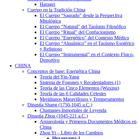
Haragei
Cuerpo en la Tradición China
El Cuerpo “Sagrado” desde la Perspectiva
Mitológica
El Cuerpo “Natural” del Taoísmo Filosófico
El Cuerpo “Ritual” del Confucionismo
El Cuerpo “Energético” del Contexto Médico
El Cuerpo “Alquímico” en el Taoísmo Esotérico
y Religioso
El Cuerpo “Instrumental” en el Contexto Físico-
Deportivo
CHINA
Conceptos de base: Energética China
Teoría del Yin-Yang
Sistema de Fogones y Recalentadores (1)
Teoría de las Cinco Elementos (Wuxing)
Teoría de las 6 Calidades Celestes
Meridianos Maravillosos y Temperamentos
Dinastía Shang (1750-1045 a.C.)
Chamanes-Inmortales de Leyenda
Dinastía Zhou (1045-221 a.C.)
Arqueología y Primeros Documentos Médicos en
China
Zhou Yi – Libro de los Cambios
Hexagrama
1