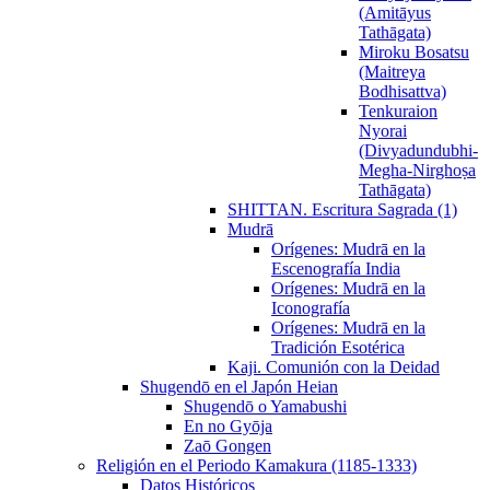
(Amitāyus
Tathāgata)
Miroku Bosatsu
(Maitreya
Bodhisattva)
Tenkuraion
Nyorai
(Divyadundubhi-
Megha-Nirghoṣa
Tathāgata)
SHITTAN. Escritura Sagrada (1)
Mudrā
Orígenes: Mudrā en la
Escenografía India
Orígenes: Mudrā en la
Iconografía
Orígenes: Mudrā en la
Tradición Esotérica
Kaji. Comunión con la Deidad
Shugendō en el Japón Heian
Shugendō o Yamabushi
En no Gyōja
Zaō Gongen
Religión en el Periodo Kamakura (1185-1333)
Datos Históricos