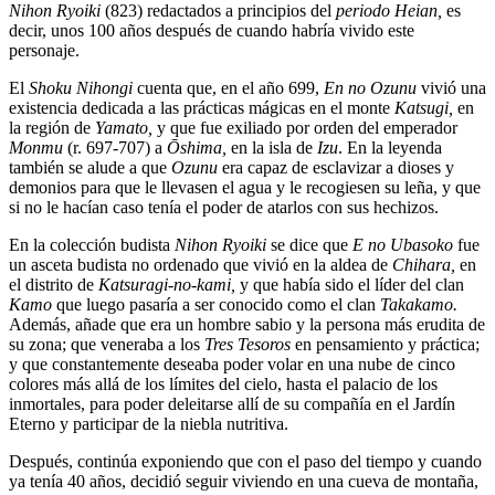
Nihon Ryoiki
(823) redactados a principios del
periodo
Heian,
es
decir, unos 100 años después de cuando habría vivido este
personaje.
El
Shoku Nihongi
cuenta que, en el año 699,
En no Ozunu
vivió una
existencia dedicada a las prácticas mágicas en el monte
Katsugi,
en
la región de
Yamato,
y que fue exiliado por orden del emperador
Monmu
(r. 697-707) a
Ōshima,
en la isla de
Izu
. En la leyenda
también se alude a que
Ozunu
era capaz de esclavizar a dioses y
demonios para que le llevasen el agua y le recogiesen su leña, y que
si no le hacían caso tenía el poder de atarlos con sus hechizos.
En la colección budista
Nihon Ryoiki
se dice que
E no
Ubasoko
fue
un asceta budista no ordenado que vivió en la aldea de
Chihara,
en
el distrito de
Katsuragi-no-kami,
y que había sido el líder del clan
Kamo
que luego pasaría a ser conocido como el clan
Takakamo.
Además, añade que era un hombre sabio y la persona más erudita de
su zona; que veneraba a los
Tres Tesoros
en pensamiento y práctica;
y que constantemente deseaba poder volar en una nube de cinco
colores más allá de los límites del cielo, hasta el palacio de los
inmortales, para poder deleitarse allí de su compañía en el Jardín
Eterno y participar de la niebla nutritiva.
Después, continúa exponiendo que con el paso del tiempo y cuando
ya tenía 40 años, decidió seguir viviendo en una cueva de montaña,