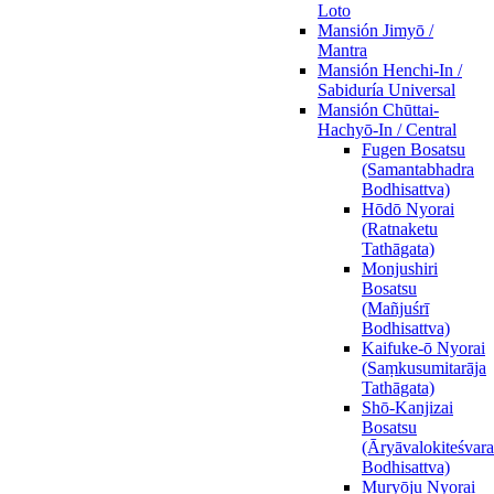
Loto
Mansión Jimyō /
Mantra
Mansión Henchi-In /
Sabiduría Universal
Mansión Chūttai-
Hachyō-In / Central
Fugen Bosatsu
(Samantabhadra
Bodhisattva)
Hōdō Nyorai
(Ratnaketu
Tathāgata)
Monjushiri
Bosatsu
(Mañjuśrī
Bodhisattva)
Kaifuke-ō Nyorai
(Saṃkusumitarāja
Tathāgata)
Shō-Kanjizai
Bosatsu
(Āryāvalokiteśvara
Bodhisattva)
Muryōju Nyorai