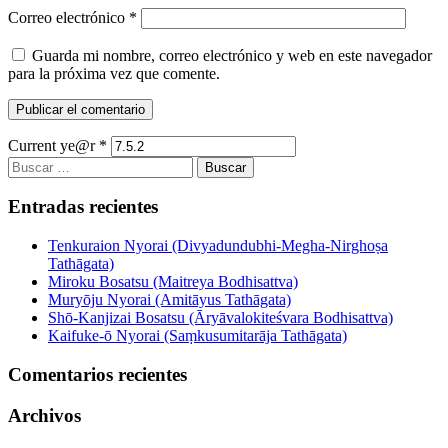
Correo electrónico
*
Guarda mi nombre, correo electrónico y web en este navegador
para la próxima vez que comente.
Current ye@r
*
Buscar:
Entradas recientes
Tenkuraion Nyorai (Divyadundubhi-Megha-Nirghoṣa
Tathāgata)
Miroku Bosatsu (Maitreya Bodhisattva)
Muryōju Nyorai (Amitāyus Tathāgata)
Shō-Kanjizai Bosatsu (Āryāvalokiteśvara Bodhisattva)
Kaifuke-ō Nyorai (Saṃkusumitarāja Tathāgata)
Comentarios recientes
Archivos