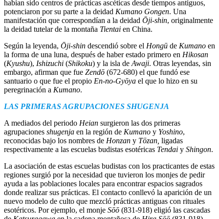
habían sido centros de prácticas ascéticas desde tiempos antiguos,
potenciaron por su parte a la deidad
Kumano Gongen
. Una
manifestación que correspondían a la deidad
Ōji-shin
, originalmente
la deidad tutelar de la montaña
Tientai
en China.
Según la leyenda,
Ōji-shin
descendió sobre el
Hongū
de
Kumano
en
la forma de una luna, después de haber estado primero en
Hikosan
(
Kyushu
),
Ishizuchi
(
Shikoku
) y la isla de
Awaji
. Otras leyendas, sin
embargo, afirman que fue
Zendō
(672-680) el que fundó ese
santuario o que fue el propio
En-no-Gyōya
el que lo hizo en su
peregrinación a
Kumano
.
LAS PRIMERAS AGRUPACIONES SHUGENJA
A mediados del periodo
Heian
surgieron las dos primeras
agrupaciones
shugenja
en la región de
Kumano
y
Yoshino
,
reconocidas bajo los nombres de
Honzan
y
Tōzan,
ligadas
respectivamente a las escuelas budistas esotéricas
Tendai
y
Shingon
.
La asociación de estas escuelas budistas con los practicantes de estas
regiones surgió por la necesidad que tuvieron los monjes de pedir
ayuda a las poblaciones locales para encontrar espacios sagrados
donde realizar sus prácticas. El contacto conllevó la aparición de un
nuevo modelo de culto que mezcló prácticas antiguas con rituales
esotéricos. Por ejemplo, el monje
Sōō
(831-918) eligió las cascadas
de
Katsuragawa
en la cadena montañosa de
Hira Sōō
(831-918)