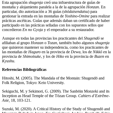
Esta agrupación
shugenja
creó una infraestructura de guías de
montaña y alojamiento paralela a la de la agrupación
Honzan
. En
particular, dio autorización a 36 guías (s
hōdaisendatsu
) para
gestionar la entrada en las montañas de
Yoshino-Omine
para realizar
prácticas ascéticas. Guías que además daban un certificado de haber
participado en las prácticas selladas con los supuestos sellos que
concedieron
En no Gyoja
y el emperador a su restaurador.
Aunque en todas las provincias los practicantes del
Shugendō
se
afiliaban al grupo
Honzan
o
Tozan
, también hubo algunos
shugenja
que quisieron mantener su independencia, como los practicantes de
las montañas de
Haguro
en la provincia de
Dewa
, los de
Nikkō
en la
provincia de
Shimotsuke
, y los de
Hiko
en la provincia de
Buzen
en
Kyushu
.
Referencias Bibliográficas
Hitoshi, M. (2005). The Mandala of the Montain: Shugendō and
Folk Religion, Tokyo: Keio University.
Sekiguchi, M. y Sekimori, G. (2009). The Sanbōin Monzeki and its
Inception as Head Temple of the Tōzan Group.
Cahiers d’Extrême-
Asie,
18, 103-121.
Suzuki, M. (2020). A Critical History of the Study of Shugendō and