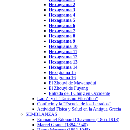
Hexagrama
2
Hexagrama
3
Hexagrama 4
Hexagrama 5
Hexagrama 6
Hexagrama 7
Hexagrama 8
Hexagrama 9
Hexagrama 10
Hexagrama
11
Hexagrama
12
Hexagrama 13
Hexagrama 14
Hexagrama 15
Hexagrama 16
El Zhouyi de Mawangdui
El Zhouyi de Fuyang
Entrada del I Ching en Occidente
Lao Zi y el “Taoísmo Filosófico”
Confucio y la “Escuela de los Letrados”
Actividad Física y Salud en la Antigua Grecia
SEMBLANZAS
Emmanuel Édouard Chavannes (1865-1918)
Marcel Granet (1884-1940)
Henry Maspero (1883-1945)