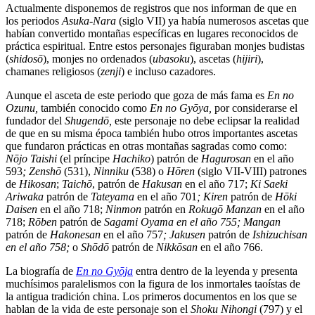
Actualmente disponemos de registros que nos informan de que en
los periodos
Asuka-Nara
(siglo VII) ya había numerosos ascetas que
habían convertido montañas específicas en lugares reconocidos de
práctica espiritual. Entre estos personajes figuraban monjes budistas
(
shidosō
), monjes no ordenados (
ubasoku
), ascetas (
hijiri
),
chamanes religiosos (
zenji
) e incluso cazadores.
Aunque el asceta de este periodo que goza de más fama es
En no
Ozunu,
también conocido como
En no Gyōya,
por considerarse el
fundador del
Shugend
ō,
este personaje no debe eclipsar la realidad
de que en su misma época también hubo otros importantes ascetas
que fundaron prácticas en otras montañas sagradas como como:
Nōjo Taishi
(el príncipe
Hachiko
) patrón de
Hagurosan
en el año
593
;
Zenshō
(531),
Ninniku
(538) o
Hōren
(siglo VII-VIII) patrones
de
Hikosan
;
Taichō
, patrón de
Hakusan
en el año 717;
Ki Saeki
Ariwaka
patrón de
Tateyama
en el año 701
; Kiren
patrón de
Hōki
Daisen
en el año 718;
Ninmon
patrón en
Rokugō Manzan
en el año
718;
Rōben
patrón de
Sagami Oyama en el año 755; Mangan
patrón de
Hakonesan
en el año 757
; Jakusen
patrón de
Ishizuchisan
en el año 758;
o
Shōdō
patrón de
Nikkōsan
en el año 766.
La biografía de
En no Gyōja
entra dentro de la leyenda y presenta
muchísimos paralelismos con la figura de los inmortales taoístas de
la antigua tradición china. Los primeros documentos en los que se
hablan de la vida de este personaje son el
Shoku Nihongi
(797) y el