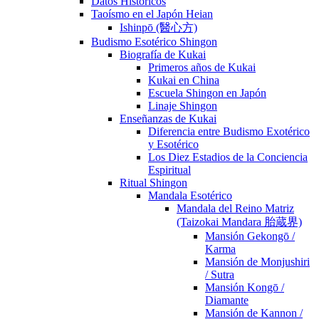
Datos Históricos
Taoísmo en el Japón Heian
Ishinpō (醫心方)
Budismo Esotérico Shingon
Biografía de Kukai
Primeros años de Kukai
Kukai en China
Escuela Shingon en Japón
Linaje Shingon
Enseñanzas de Kukai
Diferencia entre Budismo Exotérico
y Esotérico
Los Diez Estadios de la Conciencia
Espiritual
Ritual Shingon
Mandala Esotérico
Mandala del Reino Matriz
(Taizokai Mandara 胎蔵界)
Mansión Gekongō /
Karma
Mansión de Monjushiri
/ Sutra
Mansión Kongō /
Diamante
Mansión de Kannon /