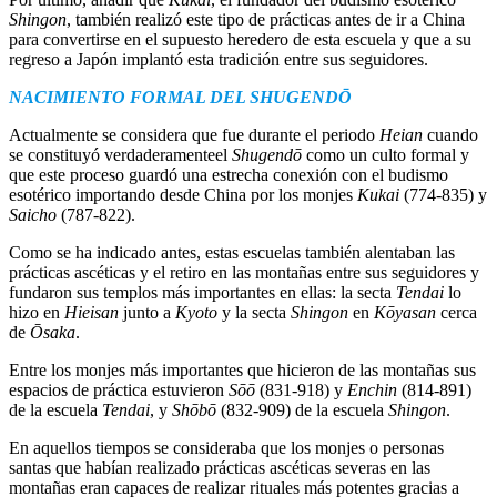
Shingon
, también realizó este tipo de prácticas antes de ir a China
para convertirse en el supuesto heredero de esta escuela y que a su
regreso a Japón implantó esta tradición entre sus seguidores.
NACIMIENTO FORMAL DEL
SHUGEND
Ō
Actualmente se considera que fue durante el periodo
Heian
cuando
se constituyó verdaderamenteel
Shugend
ō
como un culto formal y
que este proceso guardó una estrecha conexión con el budismo
esotérico importando desde China por los monjes
Kukai
(774-835) y
Saicho
(787-822).
Como se ha indicado antes, estas escuelas también alentaban las
prácticas ascéticas y el retiro en las montañas entre sus seguidores y
fundaron sus templos más importantes en ellas: la secta
Tendai
lo
hizo en
Hieisan
junto a
Kyoto
y la secta
Shingon
en
Kōyasan
cerca
de
Ōsaka
.
Entre los monjes más importantes que hicieron de las montañas sus
espacios de práctica estuvieron
Sōō
(831-918) y
Enchin
(814-891)
de la escuela
Tendai
, y
Shōbō
(832-909) de la escuela
Shingon
.
En aquellos tiempos se consideraba que los monjes o personas
santas que habían realizado prácticas ascéticas severas en las
montañas eran capaces de realizar rituales más potentes gracias a