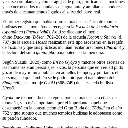
vestirse con plantas y comer agujas de pino, purificar sus emociones
y su cuerpo en los manantiales de agua pura y ampliar sus poderes a
través de encantamientos ligados al
sutra
del pavo real.
El primer registro que habla sobre la práctica ascética de monjes
budistas en las montañas se recoge en la
Escuela de la sabiduría
espontánea
(
Jinenchi-shū
). Aquí se dice que el monje
chino
Daoxuan
(
Dōsen
, 702–20) de la escuela
Kegon
y
Shin’ei
(d.
737) de la escuela
Hossō
realizaban este tipo ascetismo en la región
de
Yoshino
y que sus prácticas incluían recitar oraciones (
dhāranī
) y
la lectura del sutra
gumonjihō
para potenciar la memoria.
Según Suzuki (2020) como
En no Gyōya
y muchos otros ascetas de
las montañas eran personajes laicos, la persona que en verdad pudo
gozar de mayor fama pública en aquellos tiempos, y por tanto, el
personaje al que también se le podría otorgar el nacimiento del
Sh
ugend
ō,
es el monje
Gyōki
(668–749) de la escuela budista
Hossō
.
Gyōki
fue reconocido en su época por sus prácticas ascéticas de
montaña, y lo más importante, por el importante papel que
desempeñó en la construcción del Gran Buda del
Tōdaiji
en el año
752 y que supuso que muchos templos budistas le adoptasen como
su patrón fundador.
Por último, añadir que
Kukai
, el fundador del budismo esotérico