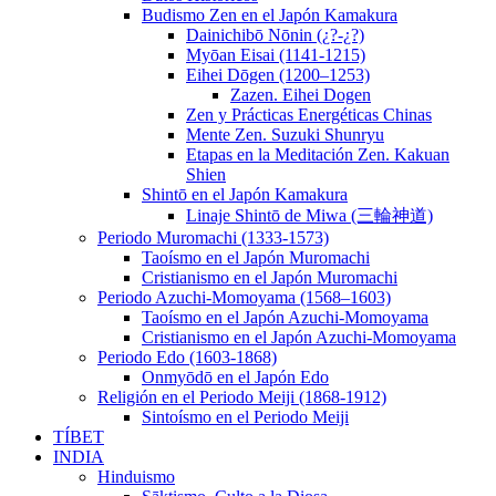
Budismo Zen en el Japón Kamakura
Dainichibō Nōnin (¿?-¿?)
Myōan Eisai (1141-1215)
Eihei Dōgen (1200–1253)
Zazen. Eihei Dogen
Zen y Prácticas Energéticas Chinas
Mente Zen. Suzuki Shunryu
Etapas en la Meditación Zen. Kakuan
Shien
Shintō en el Japón Kamakura
Linaje Shintō de Miwa (三輪神道)
Periodo Muromachi (1333-1573)
Taoísmo en el Japón Muromachi
Cristianismo en el Japón Muromachi
Periodo Azuchi-Momoyama (1568–1603)
Taoísmo en el Japón Azuchi-Momoyama
Cristianismo en el Japón Azuchi-Momoyama
Periodo Edo (1603-1868)
Onmyōdō en el Japón Edo
Religión en el Periodo Meiji (1868-1912)
Sintoísmo en el Periodo Meiji
TÍBET
INDIA
Hinduismo