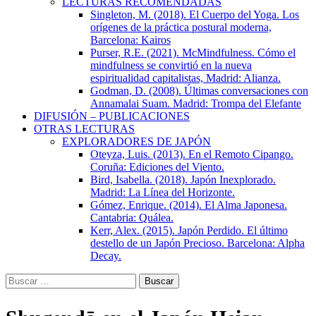
LECTURAS RECOMENDADAS
Singleton, M. (2018). El Cuerpo del Yoga. Los
orígenes de la práctica postural moderna,
Barcelona: Kairos
Purser, R.E. (2021). McMindfulness. Cómo el
mindfulness se convirtió en la nueva
espiritualidad capitalistas, Madrid: Alianza.
Godman, D. (2008). Últimas conversaciones con
Annamalai Suam. Madrid: Trompa del Elefante
DIFUSIÓN – PUBLICACIONES
OTRAS LECTURAS
EXPLORADORES DE JAPÓN
Oteyza, Luis. (2013). En el Remoto Cipango.
Coruña: Ediciones del Viento.
Bird, Isabella. (2018). Japón Inexplorado.
Madrid: La Línea del Horizonte.
Gómez, Enrique. (2014). El Alma Japonesa.
Cantabria: Quálea.
Kerr, Alex. (2015). Japón Perdido. El último
destello de un Japón Precioso. Barcelona: Alpha
Decay.
Buscar: