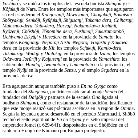
Yoshino
y se unió a los templos de la escuela budista
Shingon
y el
Kōfukuji
de Nara. Entre los templos más importantes que agruparon
su red estuvieron el
Kongōsanji, Miwayama, Chōgakuji, Bodaisan
Shōryakuji, Senkōji, Ryūfukuji, Shigisanji, Takama-dera, Chiharaji,
Matusnoo-dera, Yata-dera, Hōryūji, Nakanokawa Jōshinji,
Ryōzenji, Chōshōji, Tōnomine-dera, Fushimiji, Sakuramotobō,
Uchiyama Eikyūji
y
Hasedera
en la provincia de
Yamato
; los
templos
Kongōbuji, Negoroji Nishi, Negoroji Higashi
y
Kokawa-
dera
en la provincia de
Kii
; los templos
Sefukuji, Kamio-dera,
Takakuraji, Wadaji
y
Daitokuji
en la provincia de
Izumi
; los templos
Odawara Jorūriji
y
Kaijusenji
en la provincia de
Yamashiro
; los
subtemplos
Handōji, Iwamotoin
y
Umemotoin
en la provincia
;
el
templo
Nyūji
en la provincia de
Settsu
, y el templo
Segidera
en la
provincia de
Ise
.
Esta agrupación aunque también puso a
En no Gyoja
como
fundador del
Shugendō
, prefirió considerar al monje
Shōbō
(el
fundador del
Daigōji
y patriarca de la escuela
Ono
ligada al
budismo
Shingon
)
,
como el restaurador de la tradición, justificando
que este monje realizó sus prácticas ascéticas en la región de
Omine
.
Según la leyenda que se desarrolló en el periodo Muromachi, Shōbō
recibió el sello espiritual de
En no Gyoja
y el sello imperial del
emperador Jomei (r. 629-641), despositados en el Shōjōden en el
santuario Hongū de Kumano por En para protegerlo.