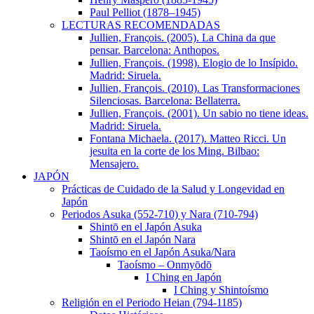
Paul Pelliot (1878–1945)
LECTURAS RECOMENDADAS
Jullien, Franςois. (2005). La China da que
pensar. Barcelona: Anthopos.
Jullien, François. (1998). Elogio de lo Insípido.
Madrid: Siruela.
Jullien, François. (2010). Las Transformaciones
Silenciosas. Barcelona: Bellaterra.
Jullien, François. (2001). Un sabio no tiene ideas.
Madrid: Siruela.
Fontana Michaela. (2017). Matteo Ricci. Un
jesuita en la corte de los Ming. Bilbao:
Mensajero.
JAPÓN
Prácticas de Cuidado de la Salud y Longevidad en
Japón
Periodos Asuka (552-710) y Nara (710-794)
Shintō en el Japón Asuka
Shintō en el Japón Nara
Taoísmo en el Japón Asuka/Nara
Taoísmo – Onmyōdō
I Ching en Japón
I Ching y Shintoísmo
Religión en el Periodo Heian (794-1185)