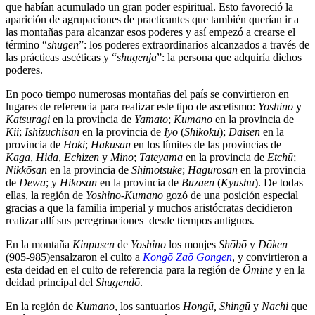
que habían acumulado un gran poder espiritual. Esto favoreció la
aparición de agrupaciones de practicantes que también querían ir a
las montañas para alcanzar esos poderes y así empezó a crearse el
término “
shugen
”: los poderes extraordinarios alcanzados a través de
las prácticas ascéticas y “
shugenja
”: la persona que adquiría dichos
poderes.
En poco tiempo numerosas montañas del país se convirtieron en
lugares de referencia para realizar este tipo de ascetismo:
Yoshino
y
Katsuragi
en la provincia de
Yamato
;
Kumano
en la provincia de
Kii
;
Ishizuchisan
en la provincia de
Iyo
(
Shikoku
);
Daisen
en la
provincia de
Hōki
;
Hakusan
en los límites de las provincias de
Kaga
,
Hida
,
Echizen
y
Mino
;
Tateyama
en la provincia de
Etchū
;
Nikkōsan
en la provincia de
Shimotsuke
;
Hagurosan
en la provincia
de
Dewa
; y
Hikosan
en la provincia de
Buzaen
(
Kyushu
). De todas
ellas, la región de
Yoshino-Kumano
gozó de una posición especial
gracias a que la familia imperial y muchos aristócratas decidieron
realizar allí sus peregrinaciones desde tiempos antiguos.
En la montaña
Kinpusen
de
Yoshino
los monjes
Shōbō
y
Dōken
(905-985)ensalzaron el culto a
Kongō Zaō Gongen
, y convirtieron a
esta deidad en el culto de referencia para la región de
Ōmine
y en la
deidad principal del
Shugendō
.
En la región de
Kumano
, los santuarios
Hongū, Shingū
y
Nachi
que