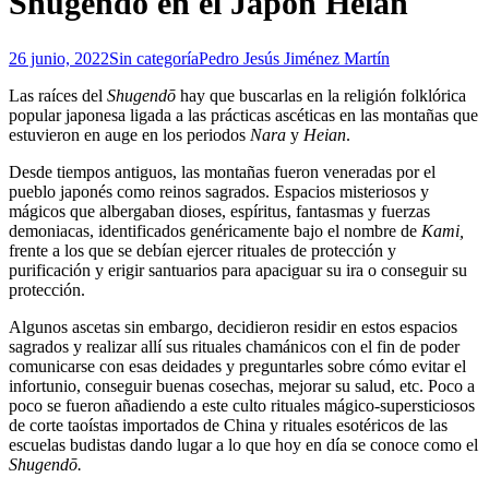
Shugendō en el Japón Heian
26 junio, 2022
Sin categoría
Pedro Jesús Jiménez Martín
Las raíces del
Shugendō
hay que buscarlas en la religión folklórica
popular japonesa ligada a las prácticas ascéticas en las montañas que
estuvieron en auge en los periodos
Nara
y
Heian
.
Desde tiempos antiguos, las montañas fueron veneradas por el
pueblo japonés como reinos sagrados. Espacios misteriosos y
mágicos que albergaban dioses, espíritus, fantasmas y fuerzas
demoniacas, identificados genéricamente bajo el nombre de
Kami,
frente a los que se debían ejercer rituales de protección y
purificación y erigir santuarios para apaciguar su ira o conseguir su
protección.
Algunos ascetas sin embargo, decidieron residir en estos espacios
sagrados y realizar allí sus rituales chamánicos con el fin de poder
comunicarse con esas deidades y preguntarles sobre cómo evitar el
infortunio, conseguir buenas cosechas, mejorar su salud, etc. Poco a
poco se fueron añadiendo a este culto rituales mágico-supersticiosos
de corte taoístas importados de China y rituales esotéricos de las
escuelas budistas dando lugar a lo que hoy en día se conoce como el
Shugendō.