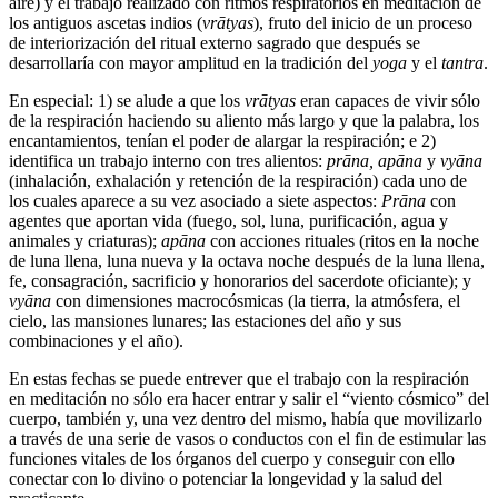
aire) y el trabajo realizado con ritmos respiratorios en meditación de
los antiguos ascetas indios (
vrātyas
), fruto del inicio de un proceso
de interiorización del ritual externo sagrado que después se
desarrollaría con mayor amplitud en la tradición del
yoga
y el
tantra
.
En especial: 1) se alude a que los
vrātyas
eran capaces de vivir sólo
de la respiración haciendo su aliento más largo y que la palabra, los
encantamientos, tenían el poder de alargar la respiración; e 2)
identifica un trabajo interno con tres alientos:
prāna, apāna
y
vyāna
(inhalación, exhalación y retención de la respiración) cada uno de
los cuales aparece a su vez asociado a siete aspectos:
Prāna
con
agentes que aportan vida (fuego, sol, luna, purificación, agua y
animales y criaturas);
apāna
con acciones rituales (ritos en la noche
de luna llena, luna nueva y la octava noche después de la luna llena,
fe, consagración, sacrificio y honorarios del sacerdote oficiante); y
vyāna
con dimensiones macrocósmicas (la tierra, la atmósfera, el
cielo, las mansiones lunares; las estaciones del año y sus
combinaciones y el año).
En estas fechas se puede entrever que el trabajo con la respiración
en meditación no sólo era hacer entrar y salir el “viento cósmico” del
cuerpo, también y, una vez dentro del mismo, había que movilizarlo
a través de una serie de vasos o conductos con el fin de estimular las
funciones vitales de los órganos del cuerpo y conseguir con ello
conectar con lo divino o potenciar la longevidad y la salud del