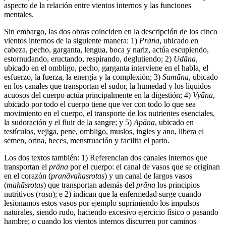
aspecto de la relación entre vientos internos y las funciones
mentales.
Sin embargo, las dos obras coinciden en la descripción de los cinco
vientos internos de la siguiente manera: 1)
Prāna
, ubicado en
cabeza, pecho, garganta, lengua, boca y nariz, actúa escupiendo,
estornudando, eructando, respirando, deglutiendo; 2)
Udāna
,
ubicado en el ombligo, pecho, garganta interviene en el habla, el
esfuerzo, la fuerza, la energía y la complexión; 3)
Samāna
, ubicado
en los canales que transportan el sudor, la humedad y los líquidos
acuosos del cuerpo actúa principalmente en la digestión; 4)
Vyāna
,
ubicado por todo el cuerpo tiene que ver con todo lo que sea
movimiento en el cuerpo, el transporte de los nutrientes esenciales,
la sudoración y el fluir de la sangre; y 5)
Apāna
, ubicado en
testículos, vejiga, pene, ombligo, muslos, ingles y ano, libera el
semen, orina, heces, menstruación y facilita el parto.
Los dos textos también: 1) Referencian dos canales internos que
transportan el
prāna
por el cuerpo: el canal de vasos que se originan
en el corazón (
pranāvahasrotas
) y un canal de largos vasos
(
mahāsrotas
) que transportan además del
prāna
los principios
nutritivos (
rasa
); e 2) indican que la enfermedad surge cuando
lesionamos estos vasos por ejemplo suprimiendo los impulsos
naturales, siendo rudo, haciendo excesivo ejercicio físico o pasando
hambre; o cuando los vientos internos discurren por caminos