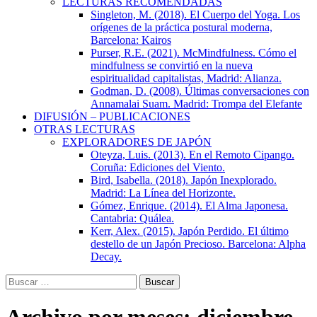
LECTURAS RECOMENDADAS
Singleton, M. (2018). El Cuerpo del Yoga. Los
orígenes de la práctica postural moderna,
Barcelona: Kairos
Purser, R.E. (2021). McMindfulness. Cómo el
mindfulness se convirtió en la nueva
espiritualidad capitalistas, Madrid: Alianza.
Godman, D. (2008). Últimas conversaciones con
Annamalai Suam. Madrid: Trompa del Elefante
DIFUSIÓN – PUBLICACIONES
OTRAS LECTURAS
EXPLORADORES DE JAPÓN
Oteyza, Luis. (2013). En el Remoto Cipango.
Coruña: Ediciones del Viento.
Bird, Isabella. (2018). Japón Inexplorado.
Madrid: La Línea del Horizonte.
Gómez, Enrique. (2014). El Alma Japonesa.
Cantabria: Quálea.
Kerr, Alex. (2015). Japón Perdido. El último
destello de un Japón Precioso. Barcelona: Alpha
Decay.
Buscar: