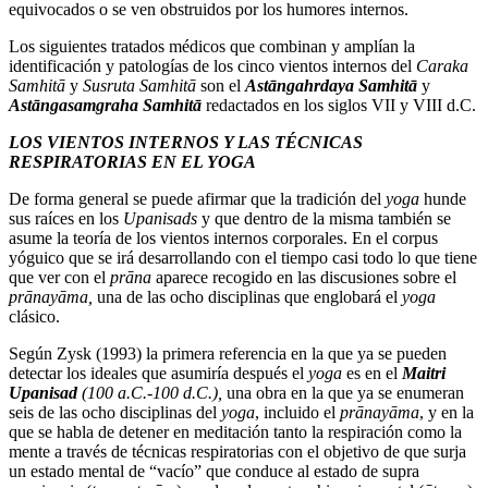
equivocados o se ven obstruidos por los humores internos.
Los siguientes tratados médicos que combinan y amplían la
identificación y patologías de los cinco vientos internos del
Caraka
Samhitā
y
Susruta Samhitā
son el
Astāngahrdaya Samhitā
y
Astāngasamgraha
Samhitā
redactados en los siglos VII y VIII d.C.
LOS VIENTOS INTERNOS Y LAS TÉCNICAS
RESPIRATORIAS EN EL YOGA
De forma general se puede afirmar que la tradición del
yoga
hunde
sus raíces en los
Upanisads
y que dentro de la misma también se
asume la teoría de los vientos internos corporales. En el corpus
yóguico que se irá desarrollando con el tiempo casi todo lo que tiene
que ver con el
prāna
aparece recogido en las discusiones sobre el
prānayāma,
una de las ocho disciplinas que englobará el
yoga
clásico.
Según Zysk (1993) la primera referencia en la que ya se pueden
detectar los ideales que asumiría después el
yoga
es en el
Maitri
Upanisad
(100 a.C.-100 d.C.),
una obra en la que ya se enumeran
seis de las ocho disciplinas del
yoga
, incluido el
pr
ānayāma
, y en la
que se habla de detener en meditación tanto la respiración como la
mente a través de técnicas respiratorias con el objetivo de que surja
un estado mental de “vacío” que conduce al estado de supra