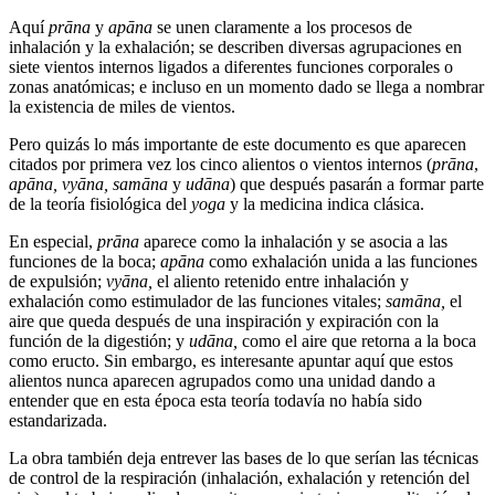
Aquí
prāna
y
apāna
se unen claramente a los procesos de
inhalación y la exhalación; se describen diversas agrupaciones en
siete vientos internos ligados a diferentes funciones corporales o
zonas anatómicas; e incluso en un momento dado se llega a nombrar
la existencia de miles de vientos.
Pero quizás lo más importante de este documento es que aparecen
citados por primera vez los cinco alientos o vientos internos (
prāna
,
apāna,
vyāna, samāna
y
udāna
) que después pasarán a formar parte
de la teoría fisiológica del
yoga
y la medicina indica clásica.
En especial,
prāna
aparece como la inhalación y se asocia a las
funciones de la boca;
apāna
como exhalación unida a las funciones
de expulsión;
vyāna,
el aliento retenido entre inhalación y
exhalación como estimulador de las funciones vitales;
samāna,
el
aire que queda después de una inspiración y expiración con la
función de la digestión; y
udāna,
como el aire que retorna a la boca
como eructo. Sin embargo, es interesante apuntar aquí que estos
alientos nunca aparecen agrupados como una unidad dando a
entender que en esta época esta teoría todavía no había sido
estandarizada.
La obra también deja entrever las bases de lo que serían las técnicas
de control de la respiración (inhalación, exhalación y retención del