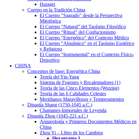
Haragei
Cuerpo en la Tradición China
El Cuerpo “Sagrado” desde la Perspectiva
Mitológica
El Cuerpo “Natural” del Taoísmo Filosófico
El Cuerpo “Ritual” del Confucionismo
El Cuerpo “Energético” del Contexto Médico
El Cuerpo “Alquímico” en el Taoísmo Esotérico
y Religioso
El Cuerpo “Instrumental” en el Contexto Físico-
Deportivo
CHINA
Conceptos de base: Energética China
Teoría del Yin-Yang
Sistema de Fogones y Recalentadores (1)
Teoría de las Cinco Elementos (Wuxing)
Teoría de las 6 Calidades Celestes
Meridianos Maravillosos y Temperamentos
Dinastía Shang (1750-1045 a.C.)
Chamanes-Inmortales de Leyenda
Dinastía Zhou (1045-221 a.C.)
Arqueología y Primeros Documentos Médicos en
China
Zhou Yi – Libro de los Cambios
Hexagrama
1