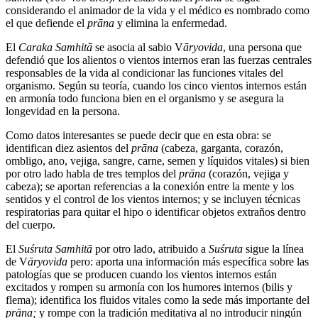
considerando el animador de la vida y el médico es nombrado como
el que defiende el
prāna
y elimina la enfermedad.
El
Caraka Samhitā
se asocia al sabio V
āryovida
, una persona que
defendió que los alientos o vientos internos eran las fuerzas centrales
responsables de la vida al condicionar las funciones vitales del
organismo. Según su teoría, cuando los cinco vientos internos están
en armonía todo funciona bien en el organismo y se asegura la
longevidad en la persona.
Como datos interesantes se puede decir que en esta obra: se
identifican diez asientos del
prāna
(cabeza, garganta, corazón,
ombligo, ano, vejiga, sangre, carne, semen y líquidos vitales) si bien
por otro lado habla de tres templos del
prāna
(corazón, vejiga y
cabeza); se aportan referencias a la conexión entre la mente y los
sentidos y el control de los vientos internos; y se incluyen técnicas
respiratorias para quitar el hipo o identificar objetos extraños dentro
del cuerpo.
El
Suśruta Samhitā
por otro lado, atribuido a
Suśruta
sigue la línea
de V
āryovida
pero: aporta una información más específica sobre las
patologías que se producen cuando los vientos internos están
excitados y rompen su armonía con los humores internos (bilis y
flema); identifica los fluidos vitales como la sede más importante del
prāna;
y rompe con la tradición meditativa al no introducir ningún