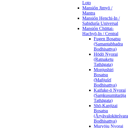
Loto
Mansión Jimyō /
Mantra
Mansión Henchi-In /
Sabiduría Universal
Mansión Chūttai-
Hachyō-In / Central
Fugen Bosatsu
(Samantabhadra
Bodhisattva)
Hōdō Nyorai
(Ratnaketu
Tathāgata)
Monjushiri
Bosatsu
(Mañjuśrī
Bodhisattva)
Kaifuke-ō Nyorai
(Saṃkusumitarāja
Tathāgata)
Shō-Kanjizai
Bosatsu
(Āryāvalokiteśvara
Bodhisattva)
Muryōju Nyorai