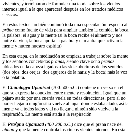
vivientes, y terminaron de formular una teoría sobre los vientos
internos igual a la que aparecerá después en los tratados médicos
clásicos.
En estos textos también continuó toda una especulación respecto al
prāna
como fuente de vida para ampliar también la comida, la boca,
la palabra, el agua y la mente (si la boca recibe el alimento y nos
nutre da vida; la boca aporta la palabra y el mantra que activan la
mente y nutren nuestro espíritu).
En esta etapa, en la meditación se empieza a trabajar sobre la mente
y los sentidos concebidos
prānas
, siendo clave ocho
prānas
ubicados en la cabeza ligados a las siete aberturas de los sentidos
(dos ojos, dos orejas, dos agujeros de la nariz y la boca) más la voz
o la palabra.
El
Chāndogya Upanisad
(700-500 a.C.) contiene un verso en el
que se expresa la conexión entre mente y respiración. Igual que un
pájaro atado por una cuerda vuela en todas direcciones, pero al no
poder llegar a ningún sitio vuelve al lugar donde estaba atado, así la
mente va a todos lados y al no llegar a ningún sitio vuelve a la
respiración. La mente está atada a la respiración.
El
Pra
ś
gna Upanisad
(400-200 a.C.)
dice que el prāna nace del
ātman
y que la mente controla los cincos vientos internos. En esta