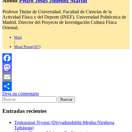
About
Pedro Jesús Jiménez Martín
Profesor Titular de Universidad. Facultad de Ciencias de la
Actividad Física y del Deporte (INEF). Universidad Politécnica de
Madrid. Director del Proyecto de Investigación Cultura Física
Oriental.
Mail
|
More Posts(167)
Facebook
Mastodon
Email
Deja un comentario
Compartir
Buscar:
Entradas recientes
Tenkuraion Nyorai (Divyadundubhi-Megha-Nirghoṣa
Tathāgata)