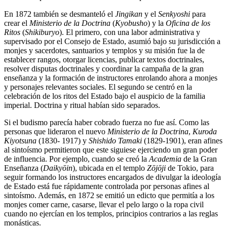
En 1872 también se desmanteló el
Jingikan
y el
Senkyoshi
para
crear el
Ministerio de la Doctrina
(
Kyobusho
) y la
Oficina de los
Ritos
(
Shikiburyo
). El primero, con una labor administrativa y
supervisado por el Consejo de Estado, asumió bajo su jurisdicción a
monjes y sacerdotes, santuarios y templos y su misión fue la de
establecer rangos, otorgar licencias, publicar textos doctrinales,
resolver disputas doctrinales y coordinar la campaña de la gran
enseñanza y la formación de instructores enrolando ahora a monjes
y personajes relevantes sociales. El segundo se centró en la
celebración de los ritos del Estado bajo el auspicio de la familia
imperial. Doctrina y ritual habían sido separados.
Si el budismo parecía haber cobrado fuerza no fue así. Como las
personas que lideraron el nuevo
Ministerio de la Doctrina
,
Kuroda
Kiyotsuna
(1830- 1917) y
Shishido Tamaki
(1829-1901), eran afines
al sintoísmo permitieron que este siguiese ejerciendo un gran poder
de influencia. Por ejemplo, cuando se creó la
Academia
de la Gran
Enseñanza (
Daikyōin
), ubicada en el templo
Zōjōji
de Tokio, para
seguir formando los instructores encargados de divulgar la ideología
de Estado está fue rápidamente controlada por personas afines al
sintoísmo. Además, en 1872 se emitió un edicto que permitía a los
monjes comer carne, casarse, llevar el pelo largo o la ropa civil
cuando no ejercían en los templos, principios contrarios a las reglas
monásticas.