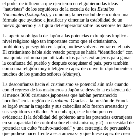
el poder de influencia que ejercieron en el gobierno las ideas
“nativistas” de los seguidores de la escuela de los
Estudios
Nacionales
(
kokugaku
), y como no, la necesidad de encontrar una
fórmula que ayudase a justificar y cimentar la estabilidad de un
nuevo gobierno y la figura del emperador sobre los señores feudales.
La apertura obligada de Japón a las potencias extranjeras implicó a
nivel religioso algo tan importante como que el cristianismo,
prohibido y perseguido en Japón, pudiese volver a entrar en el país.
El cristianismo había sido vetado porque se había “identificado” con
una quinta columna que utilizaban los países extranjeros para ganar
la confianza del pueblo y después conquistar el país, pero también,
como una religión muy inteligente capaz de convertir rápidamente a
muchos de los grandes señores (
daimyo
).
La desconfianza hacia el cristianismo se potenció aún más cuando
con el regreso de los misioneros a Japón se desveló la existencia de
al menos 3000 cristianos japoneses que habían permanecido
“ocultos” en la región de
Urakami
. Gracias a la presión de Francia
se logró evitar la tragedia y sus cabecillas sólo fueron arrestados y
sus seguidores exiliados. Sin embargo, este hecho puso en
evidencia: 1) la debilidad del gobierno ante las potencias extranjeras
en su capacidad de control sobre el cristianismo; y 2) la necesidad de
potenciar un culto “nativo-nacional” y una estrategia de persuasión
que pudiese hacer frente a esta amenaza y que fuese capaz de crear