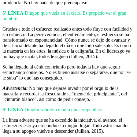
prudencia. No hay nada de que preocuparse.
5ª LÍNEA
Dragón que vuela en el cielo. Es propicio ver al gran
hombre.
Gracias a todo el esfuerzo realizado antes todo fluye con facilidad y
sin esfuerzo. La perseverancia, el entrenamiento, el esfuerzo se ha
transformado en espontaneidad. Cómo nunca se dejó de avanzar y
de ir hacia delante ha llegado el día en que todo sale solo. Es como
la maestría en las artes, la música o la caligrafía. En el liderazgo ya
no hay que incitar, todos le siguen (Jullien, 2015).
Se ha llegado al cénit con triunfo pero todavía hay que seguir
escuchando consejos. No es bueno aislarse o separarse, que no “se
te suba” lo que has conseguido.
Advertencia:
No hay que dejarse invadir por el orgullo de la
maestría y recordar la frescura de la “mente del principiante”, del
“cinturón blanco”, así como de pedir consejo.
6ª LÍNEA
Dragón soberbio tendrá que arrepentirse.
La línea advierte que se ha excedido la iniciativa, el avance, el
esfuerzo y esto ya no conduce a ningún lugar. Todo astro cuando
llega a su apogeo vuelve a descender (Jullien, 2015).