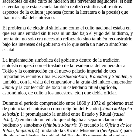
sacerdotes de este culto se hicieron sus fervientes seguidores, si bien
es verdad que esta escuela también realizó estudios sobre otros
aspectos de la cultura japonesa (como la literatura o la poesía) que
iban más allá del sintoísmo.
El problema de elegir al sintoísmo como el culto nacional estaba en
que era una entidad sin fuerza ni unidad bajo el yugo del budismo, y
por tanto, no sólo era necesario reforzarlo sino también reconstruirlo
bajo los intereses del gobierno en lo que sería un nuevo sintoísmo
estatal.
La implantación simbólica del gobierno dentro de la tradición
sintoísta empezó con el traslado de la residencia del emperador a
Tokio y la construcción en el nuevo palacio imperial de tres
importantes recintos rituales:
Kashikodokoro, Kōreiden
y
Shinden
, y
también, con la visita del emperador a la gruta del mítico emperador
Jinmu
y la confección de todo un calendario ritual (agrícola,
astronómico, de culto a los ancestros, etc.) que debía oficiar.
Durante el periodo comprendido entre 1868 y 1872 el gobierno trató
de potenciar el sintoísmo como religión del Estado (
shinto kokkyoka
seisaku
): 1) promulgando la unidad entre Estado y Ritual (
saisei
itchi
); 2) emitiendo un edicto que obligaba a separar claramente
budismo y sintoísmo (
shinbutsu-bunri
); 3) creando la
Oficina de los
Ritos
(
Jingikan
); 4) fundando la Oficina Misionera (
Senkyoshi
) para
divulgar los ideales de unidad del Estado; 5) otorgando el poder a