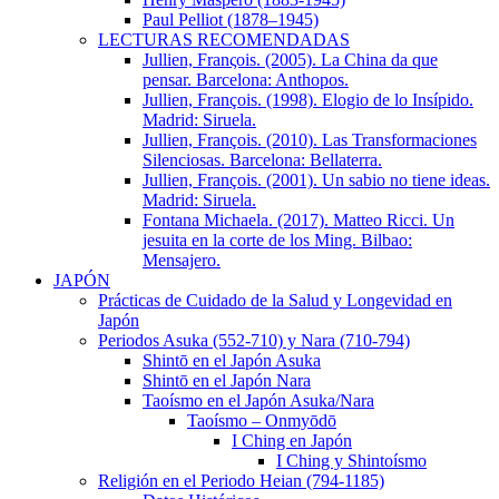
Paul Pelliot (1878–1945)
LECTURAS RECOMENDADAS
Jullien, Franςois. (2005). La China da que
pensar. Barcelona: Anthopos.
Jullien, François. (1998). Elogio de lo Insípido.
Madrid: Siruela.
Jullien, François. (2010). Las Transformaciones
Silenciosas. Barcelona: Bellaterra.
Jullien, François. (2001). Un sabio no tiene ideas.
Madrid: Siruela.
Fontana Michaela. (2017). Matteo Ricci. Un
jesuita en la corte de los Ming. Bilbao:
Mensajero.
JAPÓN
Prácticas de Cuidado de la Salud y Longevidad en
Japón
Periodos Asuka (552-710) y Nara (710-794)
Shintō en el Japón Asuka
Shintō en el Japón Nara
Taoísmo en el Japón Asuka/Nara
Taoísmo – Onmyōdō
I Ching en Japón
I Ching y Shintoísmo
Religión en el Periodo Heian (794-1185)