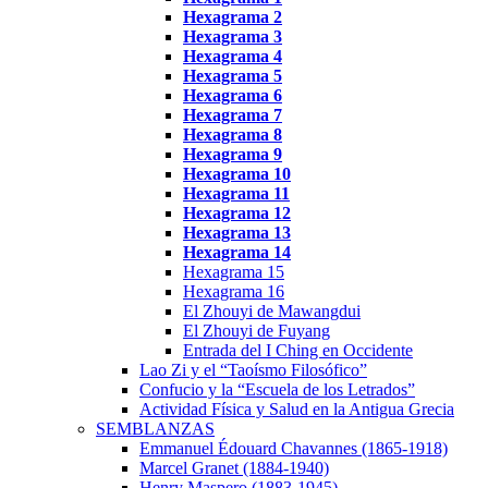
Hexagrama
2
Hexagrama
3
Hexagrama 4
Hexagrama 5
Hexagrama 6
Hexagrama 7
Hexagrama 8
Hexagrama 9
Hexagrama 10
Hexagrama
11
Hexagrama
12
Hexagrama 13
Hexagrama 14
Hexagrama 15
Hexagrama 16
El Zhouyi de Mawangdui
El Zhouyi de Fuyang
Entrada del I Ching en Occidente
Lao Zi y el “Taoísmo Filosófico”
Confucio y la “Escuela de los Letrados”
Actividad Física y Salud en la Antigua Grecia
SEMBLANZAS
Emmanuel Édouard Chavannes (1865-1918)
Marcel Granet (1884-1940)
Henry Maspero (1883-1945)