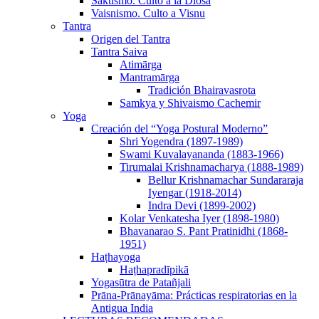
Sāktismo. Culto a la Diosa
Vaisnismo. Culto a Visnu
Tantra
Origen del Tantra
Tantra Saiva
Atimārga
Mantramārga
Tradición Bhairavasrota
Samkya y Shivaismo Cachemir
Yoga
Creación del “Yoga Postural Moderno”
Shri Yogendra (1897-1989)
Swami Kuvalayananda (1883-1966)
Tirumalai Krishnamacharya (1888-1989)
Bellur Krishnamachar Sundararaja
Iyengar (1918-2014)
Indra Devi (1899-2002)
Kolar Venkatesha Iyer (1898-1980)
Bhavanarao S. Pant Pratinidhi (1868-
1951)
Haṭhayoga
Haṭhapradīpikā
Yogasūtra de Patañjali
Prāna-Prānayāma: Prácticas respiratorias en la
Antigua India