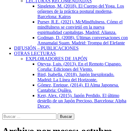
LECTURAS RECOMENDADAS
Singleton, M. (2018). El Cuerpo del Yoga. Los
orígenes de la práctica postural moderna,
Barcelona: Kairos
Purser, R.E. (2021). McMindfulness. Cómo el
mindfulness se convirtió en la nueva
espiritualidad capitalistas, Madrid: Alianza.
Godman, D. (2008). Últimas conversaciones con
Annamalai Suam. Madrid: Trompa del Elefante
DIFUSIÓN – PUBLICACIONES
OTRAS LECTURAS
EXPLORADORES DE JAPÓN
Oteyza, Luis. (2013). En el Remoto Cipango.
Coruña: Ediciones del Viento.
Bird, Isabella. (2018). Japón Inexplorado.
Madrid: La Línea del Horizonte.
Gómez, Enrique. (2014). El Alma Japonesa.
Cantabria: Quálea.
Kerr, Alex. (2015). Japón Perdido. El último
destello de un Japón Precioso. Barcelona: Alpha
Decay.
Buscar: