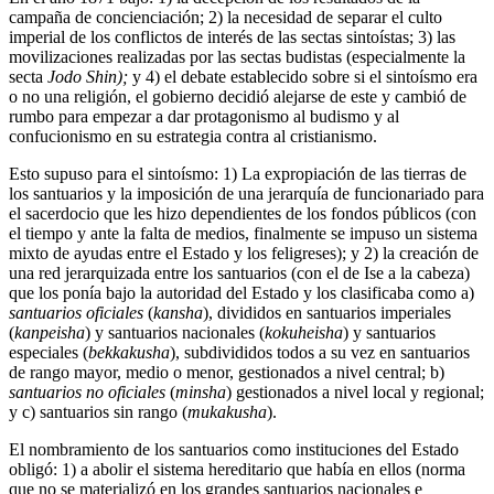
campaña de concienciación; 2) la necesidad de separar el culto
imperial de los conflictos de interés de las sectas sintoístas; 3) las
movilizaciones realizadas por las sectas budistas (especialmente la
secta
Jodo
Shin);
y 4) el debate establecido sobre si el sintoísmo era
o no una religión, el gobierno decidió alejarse de este y cambió de
rumbo para empezar a dar protagonismo al budismo y al
confucionismo en su estrategia contra al cristianismo.
Esto supuso para el sintoísmo: 1) La expropiación de las tierras de
los santuarios y la imposición de una jerarquía de funcionariado para
el sacerdocio que les hizo dependientes de los fondos públicos (con
el tiempo y ante la falta de medios, finalmente se impuso un sistema
mixto de ayudas entre el Estado y los feligreses); y 2) la creación de
una red jerarquizada entre los santuarios (con el de Ise a la cabeza)
que los ponía bajo la autoridad del Estado y los clasificaba como a)
santuarios oficiales
(
kansha
), divididos en santuarios imperiales
(
kanpeisha
) y santuarios nacionales (
kokuheisha
) y santuarios
especiales (
bekkakusha
), subdivididos todos a su vez en santuarios
de rango mayor, medio o menor, gestionados a nivel central; b)
santuarios no oficiales
(
minsha
) gestionados a nivel local y regional;
y c) santuarios sin rango (
mukakusha
).
El nombramiento de los santuarios como instituciones del Estado
obligó: 1) a abolir el sistema hereditario que había en ellos (norma
que no se materializó en los grandes santuarios nacionales e