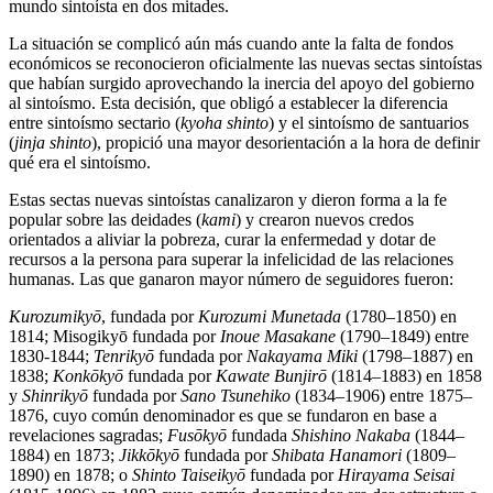
mundo sintoísta en dos mitades.
La situación se complicó aún más cuando ante la falta de fondos
económicos se reconocieron oficialmente las nuevas sectas sintoístas
que habían surgido aprovechando la inercia del apoyo del gobierno
al sintoísmo. Esta decisión, que obligó a establecer la diferencia
entre sintoísmo sectario (
kyoha shinto
) y el sintoísmo de santuarios
(
jinja shinto
), propició una mayor desorientación a la hora de definir
qué era el sintoísmo.
Estas sectas nuevas sintoístas canalizaron y dieron forma a la fe
popular sobre las deidades (
kami
) y crearon nuevos credos
orientados a aliviar la pobreza, curar la enfermedad y dotar de
recursos a la persona para superar la infelicidad de las relaciones
humanas. Las que ganaron mayor número de seguidores fueron:
Kurozumikyō
, fundada por
Kurozumi Munetada
(1780–1850) en
1814; Misogikyō fundada por
Inoue Masakane
(1790–1849) entre
1830-1844;
Tenrikyō
fundada por
Nakayama Miki
(1798–1887) en
1838;
Konkōkyō
fundada por
Kawate Bunjirō
(1814–1883) en 1858
y
Shinrikyō
fundada por
Sano Tsunehiko
(1834–1906) entre 1875–
1876, cuyo común denominador es que se fundaron en base a
revelaciones sagradas;
Fusōkyō
fundada
Shishino Nakaba
(1844–
1884) en 1873;
Jikkōkyō
fundada por
Shibata Hanamori
(1809–
1890) en 1878; o
Shinto Taiseiky
ō
fundada por
Hirayama Seisai