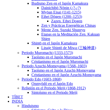
Budismo Zen en el Japón Kamakura
Dainichibō Nōnin (¿?-¿?)
Myōan Eisai (1141-1215)
Eihei Dōgen (1200–1253)
Zazen. Eihei Dogen
Zen y Prácticas Energéticas Chinas
Mente Zen. Suzuki Shunryu
Etapas en la Meditación Zen. Kakuan
Shien
Shintō en el Japón Kamakura
Linaje Shintō de Miwa (三輪神道)
Periodo Muromachi (1333-1573)
Taoísmo en el Japón Muromachi
Cristianismo en el Japón Muromachi
Periodo Azuchi-Momoyama (1568–1603)
Taoísmo en el Japón Azuchi-Momoyama
Cristianismo en el Japón Azuchi-Momoyama
Periodo Edo (1603-1868)
Onmyōdō en el Japón Edo
Religión en el Periodo Meiji (1868-1912)
Sintoísmo en el Periodo Meiji
TÍBET
INDIA
Hinduismo