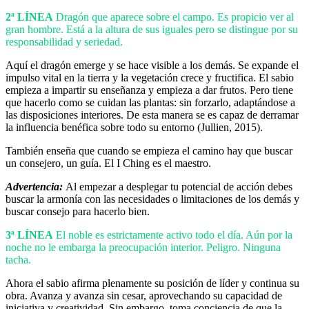
2ª LÍNEA
Dragón que aparece sobre el campo. Es propicio ver al
gran hombre. Está a la altura de sus iguales pero se distingue por su
responsabilidad y seriedad.
Aquí el dragón emerge y se hace visible a los demás. Se expande el
impulso vital en la tierra y la vegetación crece y fructifica. El sabio
empieza a impartir su enseñanza y empieza a dar frutos. Pero tiene
que hacerlo como se cuidan las plantas: sin forzarlo, adaptándose a
las disposiciones interiores. De esta manera se es capaz de derramar
la influencia benéfica sobre todo su entorno (Jullien, 2015).
También enseña que cuando se empieza el camino hay que buscar
un consejero, un guía. El I Ching es el maestro.
Advertencia:
Al empezar a desplegar tu potencial de acción debes
buscar la armonía con las necesidades o limitaciones de los demás y
buscar consejo para hacerlo bien.
3ª LÍNEA
El noble es estrictamente activo todo el día. Aún por la
noche no le embarga la preocupación interior. Peligro. Ninguna
tacha.
Ahora el sabio afirma plenamente su posición de líder y continua su
obra. Avanza y avanza sin cesar, aprovechando su capacidad de
iniciativa y creatividad. Sin embargo, toma conciencia de que la