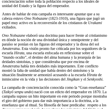
concienciación sobre toda la población respecto a los ideales de
unidad del Estado y la figura del emperador.
Antes de hablar de esta campaña es interesante apuntar que a su
cabeza estuvo
Ono Nobuzane
(1823-1910), una figura que jugó un
papel muy activo en la reconversión de los cristianos de
Urakami
exiliados.
Ono Nobuzane
elaboró una doctrina para hacer frente al cristianismo
en dónde la noción de una divinidad única y omnipotente y del
paraíso se ponían en las figuras del emperador y la diosa del sol
Amateratsu
. Esta visión pronto fue criticada por los seguidores de la
escuela
Hirata
, una escuela enfocada en reflexionar sobre el
“mundo oculto”, el destino del alma humana y la jerarquía de las
deidades sintoístas, y que consideraba que por encima de
Amateratsu
había tres deidades más importantes. Este conflicto
mostró la falta de unidad que había dentro del sintoísmo y la
situación finalmente se armonizó acusando a la escuela
Hirata
de
inmiscuirse en la vida y las decisiones del
Jingikan
y el
Senkyoshi
.
La campaña de concienciación conocida como la “Gran enseñanza”
(
Taikyō senpu undo
) nació con un edicto del emperador en 1870. La
campaña supuso un hito importante en este periodo porque mostraba
el giro del gobierno para dar más importancia a la doctrina, a la
enseñanza que al ritual. Su filosofía de base predicaba: respeto a los