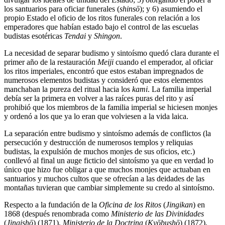
los santuarios para oficiar funerales (
shinsō
); y 6) asumiendo el
propio Estado el oficio de los ritos funerales con relación a los
emperadores que habían estado bajo el control de las escuelas
budistas esotéricas
Tendai
y
Shingon
.
La necesidad de separar budismo y sintoísmo quedó clara durante el
primer año de la restauración
Meiji
cuando el emperador, al oficiar
los ritos imperiales, encontró que estos estaban impregnados de
numerosos elementos budistas y consideró que estos elementos
manchaban la pureza del ritual hacia los
kami
. La familia imperial
debía ser la primera en volver a las raíces puras del rito y así
prohibió que los miembros de la familia imperial se hiciesen monjes
y ordenó a los que ya lo eran que volviesen a la vida laica.
La separación entre budismo y sintoísmo además de conflictos (la
persecución y destrucción de numerosos templos y reliquias
budistas, la expulsión de muchos monjes de sus oficios, etc.)
conllevó al final un auge ficticio del sintoísmo ya que en verdad lo
único que hizo fue obligar a que muchos monjes que actuaban en
santuarios y muchos cultos que se ofrecían a las deidades de las
montañas tuvieran que cambiar simplemente su credo al sintoísmo.
Respecto a la fundación de la
Oficina de
los Ritos
(
Jingikan
) en
1868 (después renombrada como
Ministerio de las Divinidades
(
Jingishō
) (1871),
Ministerio de la Doctrina
(
Kyōbushō
) (1872),