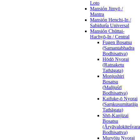
Loto
Mansión Jimyō /
Mantra
Mansión Henchi-In /
Sabiduría Universal
Mansión Chūttai-
Hachyō-In / Central
Fugen Bosatsu
(Samantabhadra
Bodhisattva)
Hōdō Nyorai
(Ratnaketu
Tathāgata)
Monjushiri
Bosatsu
(Mañjuśrī
Bodhisattva)
Kaifuke-ō Nyorai
(Saṃkusumitarāja
Tathāgata)
Shō-Kanjizai
Bosatsu
(Āryāvalokiteśvara
Bodhisattva)
Muryōju Nyorai