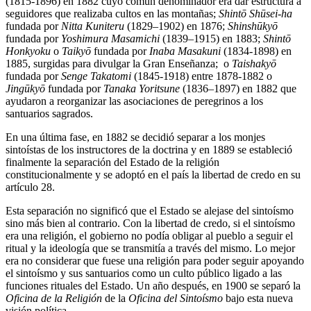
(1815-1896) en 1882 cuyo común denominador era dar estructura a
seguidores que realizaba cultos en las montañas;
Shintō Shūsei-ha
fundada por
Nitta Kuniteru
(1829–1902) en 1876;
Shinshūkyō
fundada por
Yoshimura Masamichi
(1839–1915) en 1883;
Shintō
Honkyoku
o
Taiky
ō
fundada por
Inaba Masakuni
(1834-1898) en
1885, surgidas para divulgar la Gran Enseñanza; o
Taishaky
ō
fundada por
Senge Takatomi
(1845-1918) entre 1878-1882 o
Jingūkyō
fundada por
Tanaka Yoritsune
(1836–1897) en 1882 que
ayudaron a reorganizar las asociaciones de peregrinos a los
santuarios sagrados.
En una última fase, en 1882 se decidió separar a los monjes
sintoístas de los instructores de la doctrina y en 1889 se estableció
finalmente la separación del Estado de la religión
constitucionalmente y se adoptó en el país la libertad de credo en su
artículo 28.
Esta separación no significó que el Estado se alejase del sintoísmo
sino más bien al contrario. Con la libertad de credo, si el sintoísmo
era una religión, el gobierno no podía obligar al pueblo a seguir el
ritual y la ideología que se transmitía a través del mismo. Lo mejor
era no considerar que fuese una religión para poder seguir apoyando
el sintoísmo y sus santuarios como un culto público ligado a las
funciones rituales del Estado. Un año después, en 1900 se separó la
Oficina de la Religión
de la
Oficina del Sintoísmo
bajo esta nueva
visión política.