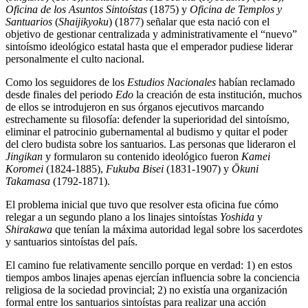
Oficina de los Asuntos Sintoístas
(1875) y
Oficina de Templos y
Santuarios
(
Shaijikyoku
) (1877) señalar que esta nació con el
objetivo de gestionar centralizada y administrativamente el “nuevo”
sintoísmo ideológico estatal hasta que el emperador pudiese liderar
personalmente el culto nacional.
Como los seguidores de los
Estudios Nacionales
habían reclamado
desde finales del periodo
Edo
la creación de esta institución, muchos
de ellos se introdujeron en sus órganos ejecutivos marcando
estrechamente su filosofía: defender la superioridad del sintoísmo,
eliminar el patrocinio gubernamental al budismo y quitar el poder
del clero budista sobre los santuarios. Las personas que lideraron el
Jingikan
y formularon su contenido ideológico fueron
Kamei
Koromei
(1824-1885),
Fukuba Bisei
(1831-1907) y
Ōkuni
Takamasa
(1792-1871).
El problema inicial que tuvo que resolver esta oficina fue cómo
relegar a un segundo plano a los linajes sintoístas
Yoshida
y
Shirakawa
que tenían la máxima autoridad legal sobre los sacerdotes
y santuarios sintoístas del país.
El camino fue relativamente sencillo porque en verdad: 1) en estos
tiempos ambos linajes apenas ejercían influencia sobre la conciencia
religiosa de la sociedad provincial; 2) no existía una organización
formal entre los santuarios sintoístas para realizar una acción