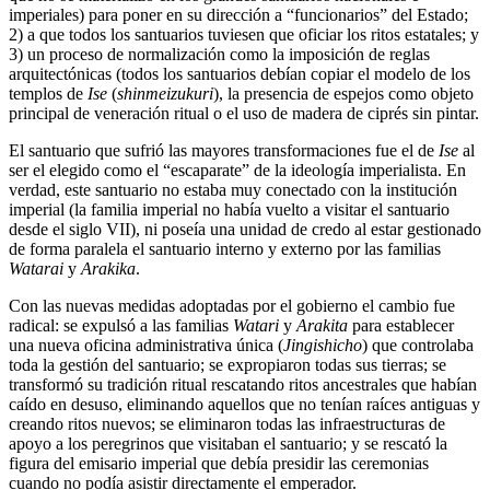
imperiales) para poner en su dirección a “funcionarios” del Estado;
2) a que todos los santuarios tuviesen que oficiar los ritos estatales; y
3) un proceso de normalización como la imposición de reglas
arquitectónicas (todos los santuarios debían copiar el modelo de los
templos de
Ise
(
shinmeizukuri
), la presencia de espejos como objeto
principal de veneración ritual o el uso de madera de ciprés sin pintar.
El santuario que sufrió las mayores transformaciones fue el de
Ise
al
ser el elegido como el “escaparate” de la ideología imperialista. En
verdad, este santuario no estaba muy conectado con la institución
imperial (la familia imperial no había vuelto a visitar el santuario
desde el siglo VII), ni poseía una unidad de credo al estar gestionado
de forma paralela el santuario interno y externo por las familias
Watarai
y
Arakika
.
Con las nuevas medidas adoptadas por el gobierno el cambio fue
radical: se expulsó a las familias
Watari
y
Arakita
para establecer
una nueva oficina administrativa única (
Jingishicho
) que controlaba
toda la gestión del santuario; se expropiaron todas sus tierras; se
transformó su tradición ritual rescatando ritos ancestrales que habían
caído en desuso, eliminando aquellos que no tenían raíces antiguas y
creando ritos nuevos; se eliminaron todas las infraestructuras de
apoyo a los peregrinos que visitaban el santuario; y se rescató la
figura del emisario imperial que debía presidir las ceremonias
cuando no podía asistir directamente el emperador.