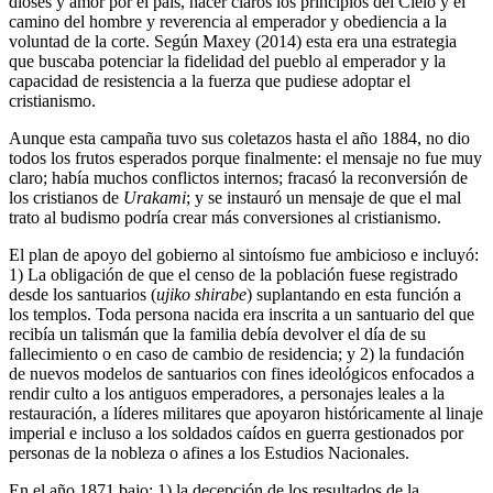
dioses y amor por el país, hacer claros los principios del Cielo y el
camino del hombre y reverencia al emperador y obediencia a la
voluntad de la corte. Según Maxey (2014) esta era una estrategia
que buscaba potenciar la fidelidad del pueblo al emperador y la
capacidad de resistencia a la fuerza que pudiese adoptar el
cristianismo.
Aunque esta campaña tuvo sus coletazos hasta el año 1884, no dio
todos los frutos esperados porque finalmente: el mensaje no fue muy
claro; había muchos conflictos internos; fracasó la reconversión de
los cristianos de
Urakami
; y se instauró un mensaje de que el mal
trato al budismo podría crear más conversiones al cristianismo.
El plan de apoyo del gobierno al sintoísmo fue ambicioso e incluyó:
1) La obligación de que el censo de la población fuese registrado
desde los santuarios (
ujiko shirabe
) suplantando en esta función a
los templos. Toda persona nacida era inscrita a un santuario del que
recibía un talismán que la familia debía devolver el día de su
fallecimiento o en caso de cambio de residencia; y 2) la fundación
de nuevos modelos de santuarios con fines ideológicos enfocados a
rendir culto a los antiguos emperadores, a personajes leales a la
restauración, a líderes militares que apoyaron históricamente al linaje
imperial e incluso a los soldados caídos en guerra gestionados por
personas de la nobleza o afines a los Estudios Nacionales.
En el año 1871 bajo: 1) la decepción de los resultados de la