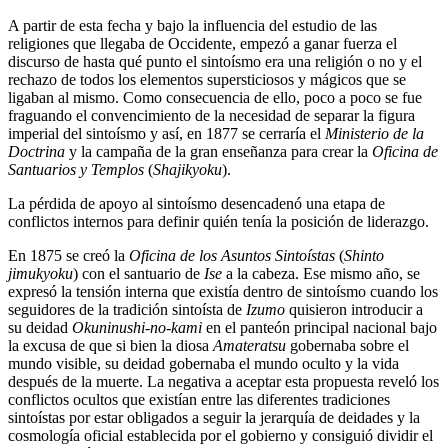
A partir de esta fecha y bajo la influencia del estudio de las
religiones que llegaba de Occidente, empezó a ganar fuerza el
discurso de hasta qué punto el sintoísmo era una religión o no y el
rechazo de todos los elementos supersticiosos y mágicos que se
ligaban al mismo. Como consecuencia de ello, poco a poco se fue
fraguando el convencimiento de la necesidad de separar la figura
imperial del sintoísmo y así, en 1877 se cerraría el
Ministerio de la
Doctrina
y la campaña de la gran enseñanza para crear la
Oficina de
Santuarios y Templos
(
Shajikyoku
).
La pérdida de apoyo al sintoísmo desencadenó una etapa de
conflictos internos para definir quién tenía la posición de liderazgo.
En 1875 se creó la
Oficina de los Asuntos Sintoístas
(
Shinto
jimukyoku
) con el santuario de
Ise
a la cabeza. Ese mismo año, se
expresó la tensión interna que existía dentro de sintoísmo cuando los
seguidores de la tradición sintoísta de
Izumo
quisieron introducir a
su deidad
Okuninushi-no-kami
en el panteón principal nacional bajo
la excusa de que si bien la diosa
Amateratsu
gobernaba sobre el
mundo visible, su deidad gobernaba el mundo oculto y la vida
después de la muerte. La negativa a aceptar esta propuesta reveló los
conflictos ocultos que existían entre las diferentes tradiciones
sintoístas por estar obligados a seguir la jerarquía de deidades y la
cosmología oficial establecida por el gobierno y consiguió dividir el