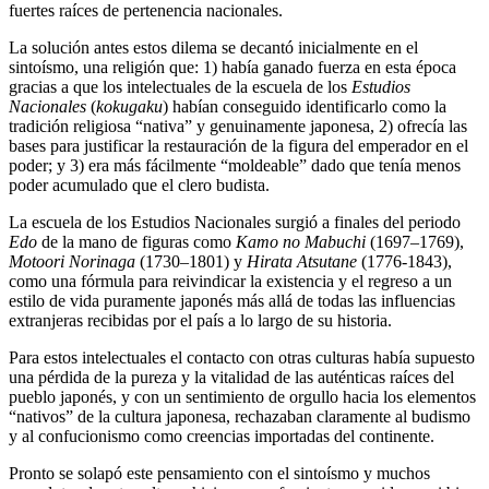
fuertes raíces de pertenencia nacionales.
La solución antes estos dilema se decantó inicialmente en el
sintoísmo, una religión que: 1) había ganado fuerza en esta época
gracias a que los intelectuales de la escuela de los
Estudios
Nacionales
(
kokugaku
) habían conseguido identificarlo como la
tradición religiosa “nativa” y genuinamente japonesa, 2) ofrecía las
bases para justificar la restauración de la figura del emperador en el
poder; y 3) era más fácilmente “moldeable” dado que tenía menos
poder acumulado que el clero budista.
La escuela de los Estudios Nacionales surgió a finales del periodo
Edo
de la mano de figuras como
Kamo no Mabuchi
(1697–1769),
Motoori Norinaga
(1730–1801) y
Hirata Atsutane
(1776-1843),
como una fórmula para reivindicar la existencia y el regreso a un
estilo de vida puramente japonés más allá de todas las influencias
extranjeras recibidas por el país a lo largo de su historia.
Para estos intelectuales el contacto con otras culturas había supuesto
una pérdida de la pureza y la vitalidad de las auténticas raíces del
pueblo japonés, y con un sentimiento de orgullo hacia los elementos
“nativos” de la cultura japonesa, rechazaban claramente al budismo
y al confucionismo como creencias importadas del continente.
Pronto se solapó este pensamiento con el sintoísmo y muchos