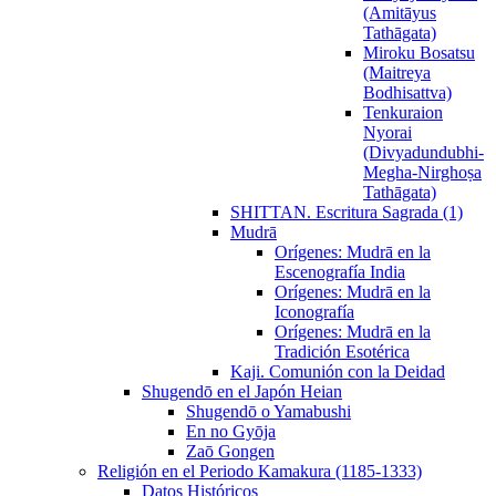
(Amitāyus
Tathāgata)
Miroku Bosatsu
(Maitreya
Bodhisattva)
Tenkuraion
Nyorai
(Divyadundubhi-
Megha-Nirghoṣa
Tathāgata)
SHITTAN. Escritura Sagrada (1)
Mudrā
Orígenes: Mudrā en la
Escenografía India
Orígenes: Mudrā en la
Iconografía
Orígenes: Mudrā en la
Tradición Esotérica
Kaji. Comunión con la Deidad
Shugendō en el Japón Heian
Shugendō o Yamabushi
En no Gyōja
Zaō Gongen
Religión en el Periodo Kamakura (1185-1333)
Datos Históricos