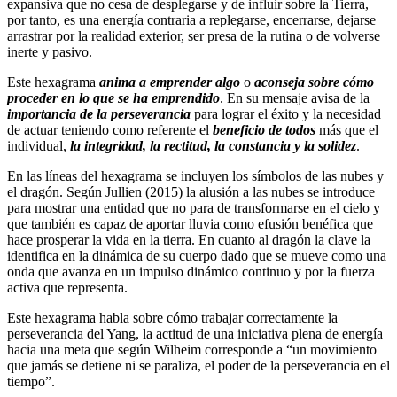
expansiva que no cesa de desplegarse y de influir sobre la Tierra,
por tanto, es una energía contraria a replegarse, encerrarse, dejarse
arrastrar por la realidad exterior, ser presa de la rutina o de volverse
inerte y pasivo.
Este hexagrama
anima a emprender algo
o
aconseja sobre cómo
proceder en lo que se ha emprendido
. En su mensaje avisa de la
importancia de la perseverancia
para lograr el éxito y la necesidad
de actuar teniendo como referente el
beneficio de todos
más que el
individual,
la integridad, la rectitud, la constancia y la solidez
.
En las líneas del hexagrama se incluyen los símbolos de las nubes y
el dragón. Según Jullien (2015) la alusión a las nubes se introduce
para mostrar una entidad que no para de transformarse en el cielo y
que también es capaz de aportar lluvia como efusión benéfica que
hace prosperar la vida en la tierra. En cuanto al dragón la clave la
identifica en la dinámica de su cuerpo dado que se mueve como una
onda que avanza en un impulso dinámico continuo y por la fuerza
activa que representa.
Este hexagrama habla sobre cómo trabajar correctamente la
perseverancia del Yang, la actitud de una iniciativa plena de energía
hacia una meta que según Wilheim corresponde a “un movimiento
que jamás se detiene ni se paraliza, el poder de la perseverancia en el
tiempo”.