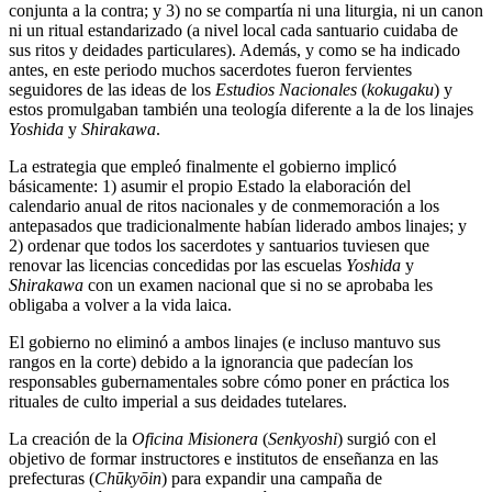
conjunta a la contra; y 3) no se compartía ni una liturgia, ni un canon
ni un ritual estandarizado (a nivel local cada santuario cuidaba de
sus ritos y deidades particulares). Además, y como se ha indicado
antes, en este periodo muchos sacerdotes fueron fervientes
seguidores de las ideas de los
Estudios Nacionales
(
kokugaku
) y
estos promulgaban también una teología diferente a la de los linajes
Yoshida
y
Shirakawa
.
La estrategia que empleó finalmente el gobierno implicó
básicamente: 1) asumir el propio Estado la elaboración del
calendario anual de ritos nacionales y de conmemoración a los
antepasados que tradicionalmente habían liderado ambos linajes; y
2) ordenar que todos los sacerdotes y santuarios tuviesen que
renovar las licencias concedidas por las escuelas
Yoshida
y
Shirakawa
con un examen nacional que si no se aprobaba les
obligaba a volver a la vida laica.
El gobierno no eliminó a ambos linajes (e incluso mantuvo sus
rangos en la corte) debido a la ignorancia que padecían los
responsables gubernamentales sobre cómo poner en práctica los
rituales de culto imperial a sus deidades tutelares.
La creación de la
Oficina Misionera
(
Senkyoshi
) surgió con el
objetivo de formar instructores e institutos de enseñanza en las
prefecturas (
Chūkyōin
) para expandir una campaña de