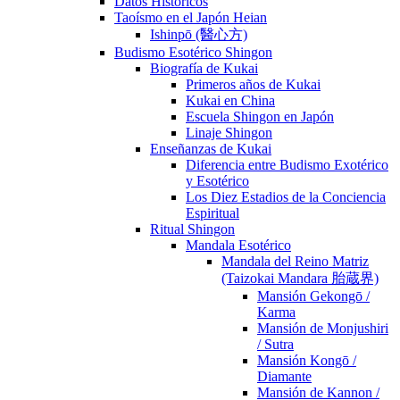
Datos Históricos
Taoísmo en el Japón Heian
Ishinpō (醫心方)
Budismo Esotérico Shingon
Biografía de Kukai
Primeros años de Kukai
Kukai en China
Escuela Shingon en Japón
Linaje Shingon
Enseñanzas de Kukai
Diferencia entre Budismo Exotérico
y Esotérico
Los Diez Estadios de la Conciencia
Espiritual
Ritual Shingon
Mandala Esotérico
Mandala del Reino Matriz
(Taizokai Mandara 胎蔵界)
Mansión Gekongō /
Karma
Mansión de Monjushiri
/ Sutra
Mansión Kongō /
Diamante
Mansión de Kannon /