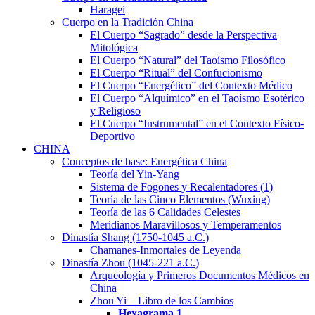
Haragei
Cuerpo en la Tradición China
El Cuerpo “Sagrado” desde la Perspectiva
Mitológica
El Cuerpo “Natural” del Taoísmo Filosófico
El Cuerpo “Ritual” del Confucionismo
El Cuerpo “Energético” del Contexto Médico
El Cuerpo “Alquímico” en el Taoísmo Esotérico
y Religioso
El Cuerpo “Instrumental” en el Contexto Físico-
Deportivo
CHINA
Conceptos de base: Energética China
Teoría del Yin-Yang
Sistema de Fogones y Recalentadores (1)
Teoría de las Cinco Elementos (Wuxing)
Teoría de las 6 Calidades Celestes
Meridianos Maravillosos y Temperamentos
Dinastía Shang (1750-1045 a.C.)
Chamanes-Inmortales de Leyenda
Dinastía Zhou (1045-221 a.C.)
Arqueología y Primeros Documentos Médicos en
China
Zhou Yi – Libro de los Cambios
Hexagrama
1