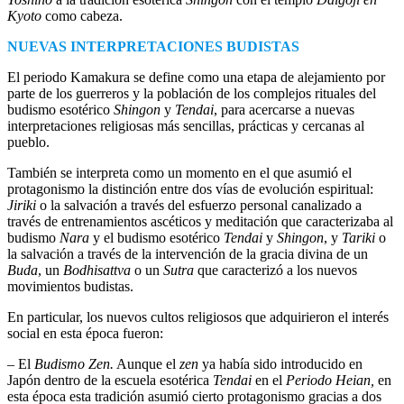
Kyoto
como cabeza.
NUEVAS INTERPRETACIONES BUDISTAS
El periodo Kamakura se define como una etapa de alejamiento por
parte de los guerreros y la población de los complejos rituales del
budismo esotérico
Shingon
y
Tendai
, para acercarse a nuevas
interpretaciones religiosas más sencillas, prácticas y cercanas al
pueblo.
También se interpreta como un momento en el que asumió el
protagonismo la distinción entre dos vías de evolución espiritual:
Jiriki
o la salvación a través del esfuerzo personal canalizado a
través de entrenamientos ascéticos y meditación que caracterizaba al
budismo
Nara
y el budismo esotérico
Tendai
y
Shingon
, y
Tariki
o
la salvación a través de la intervención de la gracia divina de un
Buda
, un
Bodhisattva
o un
Sutra
que caracterizó a los nuevos
movimientos budistas.
En particular, los nuevos cultos religiosos que adquirieron el interés
social en esta época fueron:
– El
Budismo
Zen.
Aunque el
zen
ya había sido introducido en
Japón dentro de la escuela esotérica
Tendai
en el
Periodo Heian,
en
esta época esta tradición asumió cierto protagonismo gracias a dos