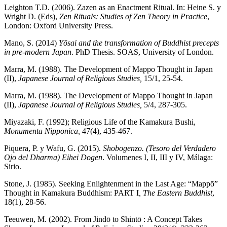
Leighton T.D. (2006). Zazen as an Enactment Ritual. In: Heine S. y
Wright D. (Eds),
Zen Rituals: Studies of Zen Theory in Practice
,
London: Oxford University Press.
Mano, S. (2014)
Yōsai and the transformation of Buddhist precepts
in pre
‐
modern Japan
. PhD Thesis. SOAS, University of London.
Marra, M. (1988). The Development of Mappo Thought in Japan
(II),
Japanese Journal of Religious Studies,
15/1, 25-54.
Marra, M. (1988). The Development of Mappo Thought in Japan
(II),
Japanese Journal of Religious Studies,
5/4, 287-305.
Miyazaki, F. (1992); Religious Life of the Kamakura Bushi,
Monumenta Nipponica,
47(4), 435-467.
Piquera, P. y Wafu, G. (2015).
Shobogenzo. (Tesoro del Verdadero
Ojo del Dharma) Eihei Dogen
. Volumenes I, II, III y IV, Málaga:
Sirio.
Stone, J. (1985). Seeking Enlightenment in the Last Age: “Mappō”
Thought in Kamakura Buddhism: PART I
, The Eastern Buddhist
,
18(1), 28-56.
Teeuwen, M. (2002). From Jindō to Shintō : A Concept Takes