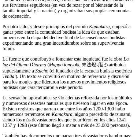
sus fervientes seguidores (en vez de rezar por el bienestar de la
familia imperial y la nación) y organizaban sus propias ceremonias
de ordenación.
Por otro lado, y desde principios del periodo
Kamakura,
empezó a
ganar peso entre la comunidad budista la idea de que estaban
inmersos en la etapa del declive final de las enseñanzas budistas
experimentando una gran incertidumbre sobre su supervivencia
futura.
La fuente que contribuyó a fomentar esta inquietud fue la obra
La
luz del último Dharma
(
Mappō tomyoki
, 末法燈明記) atribuida
supuestamente a
Saicho
(el fundador de la escuela budista esotérica
Tendai
). Un texto se convirtió en motivo de referencia y discusión
para los monjes que lideraron los nuevos movimientos religiosos
budistas que caracterizaron a este periodo.
La sensación apocalíptica se vio además reforzada por los múltiples
y numerosos desastres naturales que tuvieron lugar en esta época.
Existen registros que narran que entre los años 1200-1300 hubo
numerosos terremotos en
Kamakura
, alguno precedido de tsunami,
siendo los más devastadores los que ocurrieron en los años 1241,
1257 y 1293 (este último llegó a matar a más de 23.000 personas).
También hay documentos que narran tres devastadoras hambrunas: