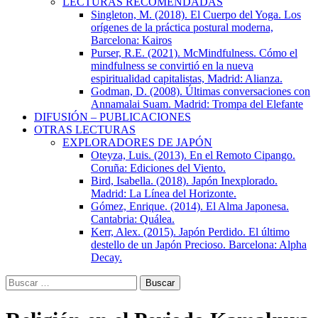
LECTURAS RECOMENDADAS
Singleton, M. (2018). El Cuerpo del Yoga. Los
orígenes de la práctica postural moderna,
Barcelona: Kairos
Purser, R.E. (2021). McMindfulness. Cómo el
mindfulness se convirtió en la nueva
espiritualidad capitalistas, Madrid: Alianza.
Godman, D. (2008). Últimas conversaciones con
Annamalai Suam. Madrid: Trompa del Elefante
DIFUSIÓN – PUBLICACIONES
OTRAS LECTURAS
EXPLORADORES DE JAPÓN
Oteyza, Luis. (2013). En el Remoto Cipango.
Coruña: Ediciones del Viento.
Bird, Isabella. (2018). Japón Inexplorado.
Madrid: La Línea del Horizonte.
Gómez, Enrique. (2014). El Alma Japonesa.
Cantabria: Quálea.
Kerr, Alex. (2015). Japón Perdido. El último
destello de un Japón Precioso. Barcelona: Alpha
Decay.
Buscar: