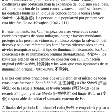
conflictivas que obstaculizaban la expansión del budismo en el país,
a la interpretación de los
kami
como avatares o manifestaciones de
las deidades budistas en lo que se conoce como la teoría
Honji
Suikaku
(本地垂跡). La persona que popularizó por primera vez
esta idea fue
Oe no Masafusa
(1041-1111).
En este momento, los
kami
empezaron a ser venerados como
entidades capaces de obrar milagros, otorgar favores mundanos,
proteger a las personas virtuosas, e incluso otorgar la salvación del
devoto y bajo este referente los
kami
fueron diferenciados en tres
niveles jerárquicos según el tipo de iluminación alcanzado: los
kami
conscientes de su iluminación original (
hongakushin,
本覚神), los
kami
que estaban en el camino de conectar con su iluminación
original (
shikakushin,
始覚神) y los
kami
que eran ignorantes de su
iluminación original (
fukakushin,
不覚神).
Las tres corrientes principales que estuvieron en el núcleo de todas
estas ideas fueron: el
Sannō Shintō
(山王神道)
o Hie Shintō
(日吉
神道) de la escuela
Tendai
, el
Ryōbu Shintō
(両部神道) de la
escuela
Shingon,
y el
Ise Shintō
(伊勢神道) del linaje
Watarai
(度
会) responsable de cuidar el santuario externo de
Ise.
A finales del periodo Kamakura el culto
jindō
se empoderó y pasó a