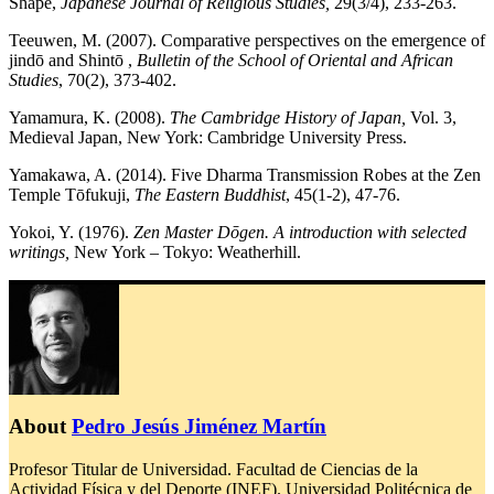
Shape,
Japanese Journal of Religious Studies,
29(3/4), 233-263.
Teeuwen, M. (2007). Comparative perspectives on the emergence of
jindō and Shintō ,
Bulletin of the School of Oriental and African
Studies
, 70(2), 373-402.
Yamamura, K. (2008).
The Cambridge History of Japan,
Vol. 3,
Medieval Japan, New York: Cambridge University Press.
Yamakawa, A. (2014). Five Dharma Transmission Robes at the Zen
Temple Tōfukuji,
The Eastern Buddhist
, 45(1-2), 47-76.
Yokoi, Y. (1976).
Zen Master Dōgen. A introduction with selected
writings,
New York – Tokyo: Weatherhill.
About
Pedro Jesús Jiménez Martín
Profesor Titular de Universidad. Facultad de Ciencias de la
Actividad Física y del Deporte (INEF). Universidad Politécnica de