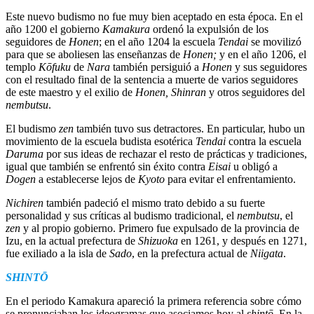
Este nuevo budismo no fue muy bien aceptado en esta época. En el
año 1200 el gobierno
Kamakura
ordenó la expulsión de los
seguidores de
Honen
; en el año 1204 la escuela
Tendai
se movilizó
para que se aboliesen las enseñanzas de
Honen;
y en el año 1206, el
templo
Kōfuku
de
Nara
también persiguió a
Honen
y sus seguidores
con el resultado final de la sentencia a muerte de varios seguidores
de este maestro y el exilio de
Honen, Shinran
y otros seguidores del
nembutsu
.
El budismo
zen
también tuvo sus detractores. En particular, hubo un
movimiento de la escuela budista esotérica
Tendai
contra la escuela
Daruma
por sus ideas de rechazar el resto de prácticas y tradiciones,
igual que también se enfrentó sin éxito contra
Eisai
u obligó a
Dogen
a establecerse lejos de
Kyoto
para evitar el enfrentamiento.
Nichiren
también padeció el mismo trato debido a su fuerte
personalidad y sus críticas al budismo tradicional, el
nembutsu
, el
zen
y al propio gobierno. Primero fue expulsado de la provincia de
Izu, en la actual prefectura de
Shizuoka
en 1261, y después en 1271,
fue exiliado a la isla de
Sado
, en la prefectura actual de
Niigata
.
SHINTŌ
En el periodo Kamakura apareció la primera referencia sobre cómo
se pronunciaban los ideogramas que asociamos hoy al
shintō
. En la