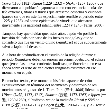
Yōwa
(1180-1182),
Kangi
(1229-1232) y
Shōka
(1257-1260), que
diezmaron a la población japonesa como consecuencia de olas de
frío extremas, tifones y lluvias que arrasaron cosechas y ciudades
(parece ser que en este fue especialmente sensible el periodo entre
1225 y 1233), así como epidemias de viruela que afectaron
gravemente a la natalidad infantil entre 1224 y 1243 (Farris, 2006).
Tampoco hay que olvidar que, estos años, Japón vio posible la
invasión del país por parte de las fuerzas mongolas y que se
consideró que fue un viento divino (
kamikaze
) el que supuestamente
salvó a Japón del desastre.
A la hora de profundizar en el estudio de la religión durante el
periodo
Kamakura
debemos superar un primer obstáculo: el eclipse
que ejercen las nuevas corrientes budistas que florecieron en esta
época sobre el resto de tradiciones religiosas existentes en ese
momento en el país.
En muchos textos, este momento histórico aparece descrito
exclusivamente en términos del nacimiento y desarrollo de los
movimientos religiosos de la Tierra Pura (浄土,
Jōdō
) liderados por
Hōnen
(法然, 1133,-1212),
Shinran
(親鸞, 1173-1263) e
Ippen
(一
遍, 1239-1289), el budismo
zen
de la tradición
Rinzai
y
Sōtō
de
Eisai
(栄西, 1141-1215)
y
Dōgen
(道元, 1200–1253), y la
Escuela