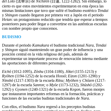
del Loto
(法華宗) de
Nichiren
(日蓮, 1222-1282). Sin embargo, lo
cierto es que estos movimientos experimentaron en esta época las
mismas limitaciones que tuvo que sufrir el budismo esotérico
Tendai
y
Shingon
cuando llegaron por primera vez a Japón en el periodo
Heian
: un protagonismo reducido que tendría que esperar a tiempos
posteriores para poder llegar a convertirse en las auténticas escuelas
con nombre propio que conocemos.
BUDISMO
Durante el periodo
Kamakura
el budismo tradicional
Nara
,
Tendai
y
Shingon
siguió manteniendo un gran poder de influencia y una
posición central en la vida religiosa del país, además de
experimentar un importante proceso de renovación interna mediante
las aportaciones de diferentes personajes.
Eichō
(1012-1095),
Zōshu
(1104-1180),
Jōkei
(1155-1213) y
Ryōhen
(1194-1252) de la escuela
Hossō
;
Eizon
(1201-1290) y
Ninshō
(1217-1303) de la escuela
Ritsu; Myōhen
y
Chōzen
(1217-
1297) de la escuela
Sanron;
o
Myōe
(1173-1232),
Shūshō
(1202-
1292) y
Gyonen
(1240-1321) de la escuela
Kegon
, fueron monjes
que instauraron importantes reformas en la formación, prácticas y
funciones de las escuelas budistas tradicionales de
Nara
.
Con ellos, el budismo
Nara
regresó a los preceptos budistas