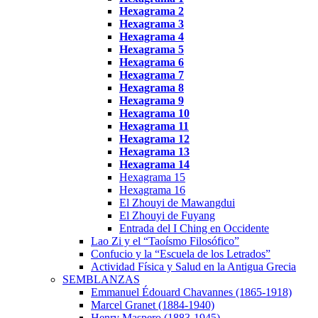
Hexagrama
2
Hexagrama
3
Hexagrama 4
Hexagrama 5
Hexagrama 6
Hexagrama 7
Hexagrama 8
Hexagrama 9
Hexagrama 10
Hexagrama
11
Hexagrama
12
Hexagrama 13
Hexagrama 14
Hexagrama 15
Hexagrama 16
El Zhouyi de Mawangdui
El Zhouyi de Fuyang
Entrada del I Ching en Occidente
Lao Zi y el “Taoísmo Filosófico”
Confucio y la “Escuela de los Letrados”
Actividad Física y Salud en la Antigua Grecia
SEMBLANZAS
Emmanuel Édouard Chavannes (1865-1918)
Marcel Granet (1884-1940)
Henry Maspero (1883-1945)