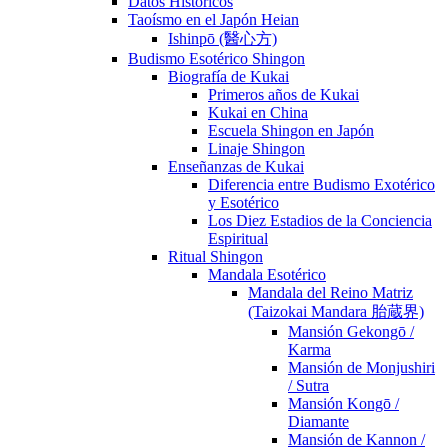
Datos Históricos
Taoísmo en el Japón Heian
Ishinpō (醫心方)
Budismo Esotérico Shingon
Biografía de Kukai
Primeros años de Kukai
Kukai en China
Escuela Shingon en Japón
Linaje Shingon
Enseñanzas de Kukai
Diferencia entre Budismo Exotérico
y Esotérico
Los Diez Estadios de la Conciencia
Espiritual
Ritual Shingon
Mandala Esotérico
Mandala del Reino Matriz
(Taizokai Mandara 胎蔵界)
Mansión Gekongō /
Karma
Mansión de Monjushiri
/ Sutra
Mansión Kongō /
Diamante
Mansión de Kannon /