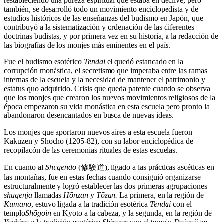
restableciendo una pureza espiritual que estaba en declive, pero
también, se desarrolló todo un movimiento enciclopedista y de
estudios históricos de las enseñanzas del budismo en Japón, que
contribuyó a la sistematización y ordenación de las diferentes
doctrinas budistas, y por primera vez en su historia, a la redacción de
las biografías de los monjes más eminentes en el país.
Fue el budismo esotérico
Tendai
el quedó estancado en la
corrupción monástica, el secretismo que imperaba entre las ramas
internas de la escuela y la necesidad de mantener el patrimonio y
estatus quo adquirido. Crisis que queda patente cuando se observa
que los monjes que crearon los nuevos movimientos religiosos de la
época empezaron su vida monástica en esta escuela pero pronto la
abandonaron desencantados en busca de nuevas ideas.
Los monjes que aportaron nuevos aires a esta escuela fueron
Kakuzen y Shocho (1205-82), con su labor enciclopédica de
recopilacón de las ceremonias rituales de estas escuelas.
En cuanto al
Shugendō
(修験道), ligado a las prácticas ascéticas en
las montañas, fue en estas fechas cuando consiguió organizarse
estructuralmente y logró establecer las dos primeras agrupaciones
shugenja
llamadas
Hōnzan
y
Tōzan.
La primera, en la región de
Kumano
, estuvo ligada a la tradición esotérica
Tendai
con el
templo
Shōgoin
en Kyoto a la cabeza, y la segunda, en la región de
Yoshino
a la tradición esotérica
Shingon
con el templo
Daigoji en