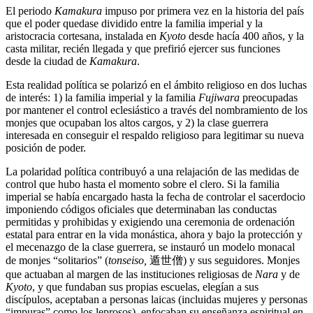
El periodo
Kamakura
impuso por primera vez en la historia del país
que el poder quedase dividido entre la familia imperial y la
aristocracia cortesana, instalada en
Kyoto
desde hacía 400 años, y la
casta militar, recién llegada y que prefirió ejercer sus funciones
desde la ciudad de
Kamakura
.
Esta realidad política se polarizó en el ámbito religioso en dos luchas
de interés: 1) la familia imperial y la familia
Fujiwara
preocupadas
por mantener el control eclesiástico a través del nombramiento de los
monjes que ocupaban los altos cargos, y 2) la clase guerrera
interesada en conseguir el respaldo religioso para legitimar su nueva
posición de poder.
La polaridad política contribuyó a una relajación de las medidas de
control que hubo hasta el momento sobre el clero. Si la familia
imperial se había encargado hasta la fecha de controlar el sacerdocio
imponiendo códigos oficiales que determinaban las conductas
permitidas y prohibidas y exigiendo una ceremonia de ordenación
estatal para entrar en la vida monástica, ahora y bajo la protección y
el mecenazgo de la clase guerrera, se instauró un modelo monacal
de monjes “solitarios” (
tonseiso,
遁世僧) y sus seguidores. Monjes
que actuaban al margen de las instituciones religiosas de
Nara
y de
Kyoto
, y que fundaban sus propias escuelas, elegían a sus
discípulos, aceptaban a personas laicas (incluidas mujeres y personas
“impuras” como los leprosos), enfocaban su enseñanza espiritual en