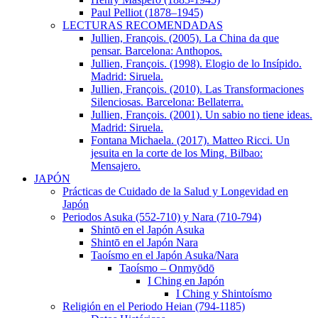
Paul Pelliot (1878–1945)
LECTURAS RECOMENDADAS
Jullien, Franςois. (2005). La China da que
pensar. Barcelona: Anthopos.
Jullien, François. (1998). Elogio de lo Insípido.
Madrid: Siruela.
Jullien, François. (2010). Las Transformaciones
Silenciosas. Barcelona: Bellaterra.
Jullien, François. (2001). Un sabio no tiene ideas.
Madrid: Siruela.
Fontana Michaela. (2017). Matteo Ricci. Un
jesuita en la corte de los Ming. Bilbao:
Mensajero.
JAPÓN
Prácticas de Cuidado de la Salud y Longevidad en
Japón
Periodos Asuka (552-710) y Nara (710-794)
Shintō en el Japón Asuka
Shintō en el Japón Nara
Taoísmo en el Japón Asuka/Nara
Taoísmo – Onmyōdō
I Ching en Japón
I Ching y Shintoísmo
Religión en el Periodo Heian (794-1185)