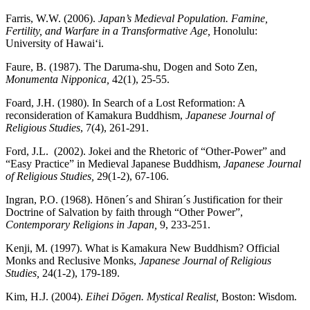
Farris, W.W. (2006).
Japan’s Medieval Population. Famine,
Fertility, and Warfare in a Transformative Age,
Honolulu:
University of Hawai‘i.
Faure, B. (1987). The Daruma-shu, Dogen and Soto Zen,
Monumenta Nipponica,
42(1), 25-55.
Foard, J.H. (1980). In Search of a Lost Reformation: A
reconsideration of Kamakura Buddhism,
Japanese Journal of
Religious Studies
, 7(4), 261-291.
Ford, J.L. (2002). Jokei and the Rhetoric of “Other-Power” and
“Easy Practice” in Medieval Japanese Buddhism,
Japanese Journal
of Religious Studies,
29(1-2), 67-106.
Ingran, P.O. (1968). Hōnen´s and Shiran´s Justification for their
Doctrine of Salvation by faith through “Other Power”,
Contemporary Religions in Japan,
9, 233-251.
Kenji, M. (1997). What is Kamakura New Buddhism? Official
Monks and Reclusive Monks,
Japanese Journal of Religious
Studies,
24(1-2), 179-189.
Kim, H.J. (2004).
Eihei
Dōgen. Mystical Realist,
Boston: Wisdom.