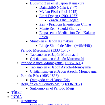
Budismo Zen en el Japón Kamakura
Dainichibō Nōnin (¿?-¿?)
Myōan Eisai (1141-1215)
Eihei Dōgen (1200–1253)
Zazen. Eihei Dogen
Zen y Prácticas Energéticas Chinas
Mente Zen. Suzuki Shunryu
Etapas en la Meditación Zen. Kakuan
Shien
Shintō en el Japón Kamakura
Linaje Shintō de Miwa (三輪神道)
Periodo Muromachi (1333-1573)
Taoísmo en el Japón Muromachi
Cristianismo en el Japón Muromachi
Periodo Azuchi-Momoyama (1568–1603)
Taoísmo en el Japón Azuchi-Momoyama
Cristianismo en el Japón Azuchi-Momoyama
Periodo Edo (1603-1868)
Onmyōdō en el Japón Edo
Religión en el Periodo Meiji (1868-1912)
Sintoísmo en el Periodo Meiji
TÍBET
INDIA
Hinduismo