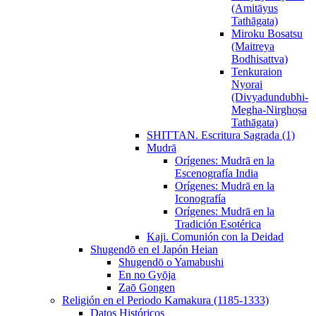
(Amitāyus
Tathāgata)
Miroku Bosatsu
(Maitreya
Bodhisattva)
Tenkuraion
Nyorai
(Divyadundubhi-
Megha-Nirghoṣa
Tathāgata)
SHITTAN. Escritura Sagrada (1)
Mudrā
Orígenes: Mudrā en la
Escenografía India
Orígenes: Mudrā en la
Iconografía
Orígenes: Mudrā en la
Tradición Esotérica
Kaji. Comunión con la Deidad
Shugendō en el Japón Heian
Shugendō o Yamabushi
En no Gyōja
Zaō Gongen
Religión en el Periodo Kamakura (1185-1333)
Datos Históricos