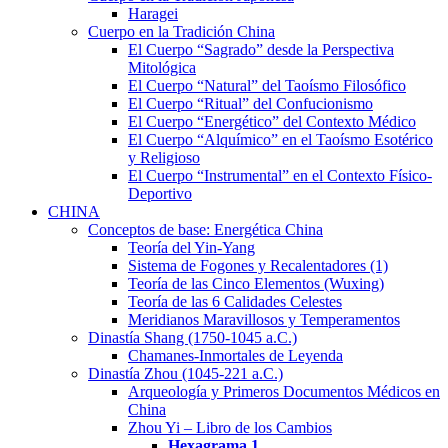
Haragei
Cuerpo en la Tradición China
El Cuerpo “Sagrado” desde la Perspectiva
Mitológica
El Cuerpo “Natural” del Taoísmo Filosófico
El Cuerpo “Ritual” del Confucionismo
El Cuerpo “Energético” del Contexto Médico
El Cuerpo “Alquímico” en el Taoísmo Esotérico
y Religioso
El Cuerpo “Instrumental” en el Contexto Físico-
Deportivo
CHINA
Conceptos de base: Energética China
Teoría del Yin-Yang
Sistema de Fogones y Recalentadores (1)
Teoría de las Cinco Elementos (Wuxing)
Teoría de las 6 Calidades Celestes
Meridianos Maravillosos y Temperamentos
Dinastía Shang (1750-1045 a.C.)
Chamanes-Inmortales de Leyenda
Dinastía Zhou (1045-221 a.C.)
Arqueología y Primeros Documentos Médicos en
China
Zhou Yi – Libro de los Cambios
Hexagrama
1