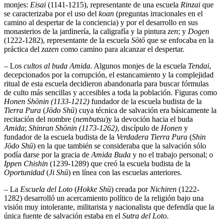
monjes:
Eisai
(1141-1215), representante de una escuela
Rinzai
que
se caracterizaba por el uso del
koan
(preguntas irracionales en el
camino al despertar de la conciencia) y por el desarrollo en sus
monasterios de la jardinería, la caligrafía y la pintura
zen
; y
Dogen
(1222-1282), representante de la escuela
Sōtō
que se enfocaba en la
práctica del
zazen
como camino para alcanzar el despertar.
– Los
cultos al
buda Amida
. Algunos monjes de la escuela
Tendai
,
decepcionados por la corrupción, el estancamiento y la complejidad
ritual de esta escuela decidieron abandonarla para buscar fórmulas
de culto más sencillas y accesibles a toda la población. Figuras como
Honen Shōnin (1133-1212)
fundador de la escuela budista de la
Tierra Pura
(
Jōdo Shū
) cuya técnica de salvación era básicamente la
recitación del nombre (
nembutsu
)y la devoción hacia el buda
Amida
;
Shinran Shōnin (1173-1262)
, discípulo de
Honen
y
fundador de la escuela budista de la
Verdadera Tierra Pura
(
Shin
Jōdo Shū
) en la que también se consideraba que la salvación sólo
podía darse por la gracia de
Amida Buda
y no el trabajo personal; o
Ippen
Chishin
(1239-1289) que creó la escuela budista de la
Oportunidad
(
Ji Shū
) en línea con las escuelas anteriores.
– La
Escuela del Loto
(
Hokke Shū
) creada por
Nichiren
(1222-
1282) desarrolló un acercamiento político de la religión bajo una
visión muy intolerante, militarista y nacionalista que defendía que la
única fuente de salvación estaba en el
Sutra del Loto
.