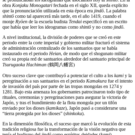
obra
Konjaku Monogatari
fechada en el siglo XII, queda explicito
que la pronunciación utilizada en esta época era
jindō
. La palabra
shintō
como tal aparecerá más tarde, en el año 1419, cuando el
monje
Ryōen
de la escuela budista
Tendai
especificó en un escrito
que había que leer los ideogramas como
shintō
y no como
jindō
.
A nivel institucional, la división de poderes que se creó en este
periodo entre la corte imperial y gobierno militar fracturó el sistema
de administración centralizado de los santuarios que se había
instaurado en el periodo
Heian
, de modo que el shogunato militar
creó su propia red de santuarios alrededor del santuario principal de
Tsurugaoka Hachiman
(鶴岡八幡宮)
Otro suceso clave que contribuyó a potenciar el culto a los
kami
y la
peregrinación a sus santuarios en el periodo
Kamakura
fue el intento
de invasión del país por parte de las tropas mongolas en 1274 y
1281. Bajo esta amenaza los gobernantes patrocinaron todo tipo de
rituales, ceremonias y peregrinaciones para asegurar la victoria de
Japón, y tras el hundimiento de la flota mongola por un tifón
enviado por los dioses (
kamikaze
), Japón pasó a considerarse una
“tierra protegida por los dioses” (
shinkoku
).
En la dimensión filosófica, el suceso que marcó la evolución de esta
tradición religiosa fue la transformación de la visión negativa que
tenía el budismo del
j
indō
como espíritus-deidades (
kami
)