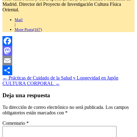
Madrid. Director del Proyecto de Investigación Cultura Física
Oriental.
Mail
|
More Posts(167)
Facebook
Mastodon
Email
Navegación
←
Prácticas de Cuidado de la Salud y Longevidad en Japón
Compartir
CULTURA CORPORAL
→
de
entradas
Deja una respuesta
Tu dirección de correo electrónico no será publicada.
Los campos
obligatorios están marcados con
*
Comentario
*