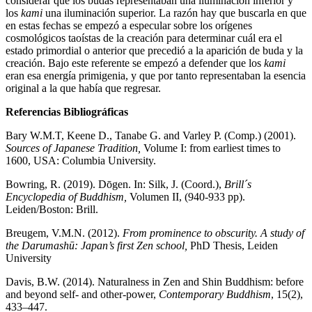
considerar que los budas representaban una iluminación inferior y
los
kami
una iluminación superior. La razón hay que buscarla en que
en estas fechas se empezó a especular sobre los orígenes
cosmológicos taoístas de la creación para determinar cuál era el
estado primordial o anterior que precedió a la aparición de buda y la
creación. Bajo este referente se empezó a defender que los
kami
eran esa energía primigenia, y que por tanto representaban la esencia
original a la que había que regresar.
Referencias Bibliográficas
Bary W.M.T, Keene D., Tanabe G. and Varley P. (Comp.) (2001).
Sources of Japanese Tradition,
Volume I: from earliest times to
1600, USA: Columbia University.
Bowring, R. (2019). Dōgen. In: Silk, J. (Coord.),
Brill´s
Encyclopedia of Buddhism,
Volumen II, (940-933 pp).
Leiden/Boston: Brill.
Breugem, V.M.N. (2012).
From prominence to obscurity. A study of
the Darumashū: Japan’s first Zen school,
PhD Thesis, Leiden
University
Davis, B.W. (2014). Naturalness in Zen and Shin Buddhism: before
and beyond self- and other-power,
Contemporary Buddhism
, 15(2),
433–447.