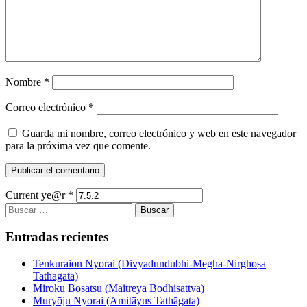
Nombre
*
Correo electrónico
*
Guarda mi nombre, correo electrónico y web en este navegador
para la próxima vez que comente.
Current ye@r
*
Buscar:
Entradas recientes
Tenkuraion Nyorai (Divyadundubhi-Megha-Nirghoṣa
Tathāgata)
Miroku Bosatsu (Maitreya Bodhisattva)
Muryōju Nyorai (Amitāyus Tathāgata)