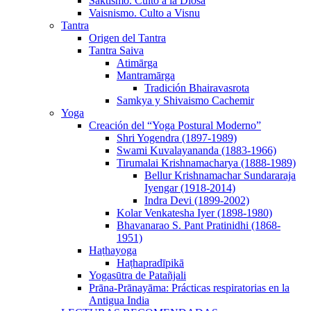
Sāktismo. Culto a la Diosa
Vaisnismo. Culto a Visnu
Tantra
Origen del Tantra
Tantra Saiva
Atimārga
Mantramārga
Tradición Bhairavasrota
Samkya y Shivaismo Cachemir
Yoga
Creación del “Yoga Postural Moderno”
Shri Yogendra (1897-1989)
Swami Kuvalayananda (1883-1966)
Tirumalai Krishnamacharya (1888-1989)
Bellur Krishnamachar Sundararaja
Iyengar (1918-2014)
Indra Devi (1899-2002)
Kolar Venkatesha Iyer (1898-1980)
Bhavanarao S. Pant Pratinidhi (1868-
1951)
Haṭhayoga
Haṭhapradīpikā
Yogasūtra de Patañjali
Prāna-Prānayāma: Prácticas respiratorias en la
Antigua India