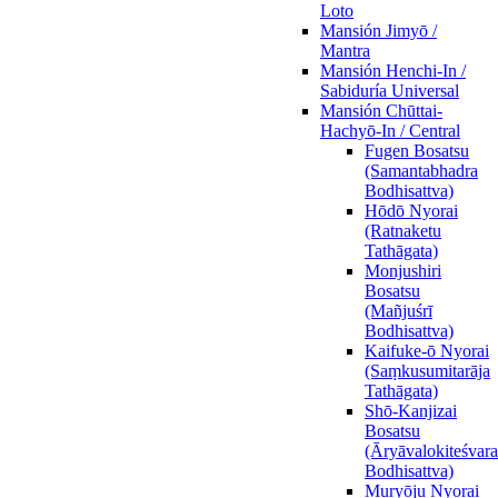
Loto
Mansión Jimyō /
Mantra
Mansión Henchi-In /
Sabiduría Universal
Mansión Chūttai-
Hachyō-In / Central
Fugen Bosatsu
(Samantabhadra
Bodhisattva)
Hōdō Nyorai
(Ratnaketu
Tathāgata)
Monjushiri
Bosatsu
(Mañjuśrī
Bodhisattva)
Kaifuke-ō Nyorai
(Saṃkusumitarāja
Tathāgata)
Shō-Kanjizai
Bosatsu
(Āryāvalokiteśvara
Bodhisattva)
Muryōju Nyorai