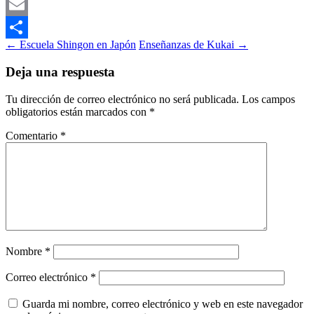
Mastodon
Email
Navegación
←
Escuela Shingon en Japón
Enseñanzas de Kukai
→
Compartir
de
Deja una respuesta
entradas
Tu dirección de correo electrónico no será publicada.
Los campos
obligatorios están marcados con
*
Comentario
*
Nombre
*
Correo electrónico
*
Guarda mi nombre, correo electrónico y web en este navegador