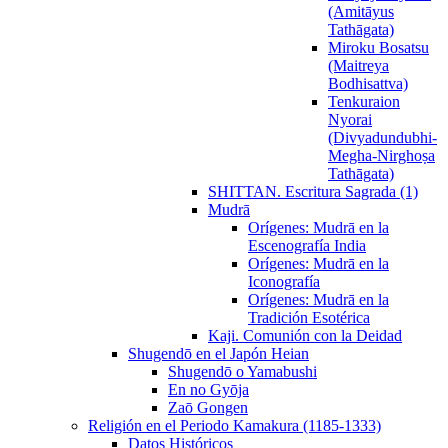
(Amitāyus
Tathāgata)
Miroku Bosatsu
(Maitreya
Bodhisattva)
Tenkuraion
Nyorai
(Divyadundubhi-
Megha-Nirghoṣa
Tathāgata)
SHITTAN. Escritura Sagrada (1)
Mudrā
Orígenes: Mudrā en la
Escenografía India
Orígenes: Mudrā en la
Iconografía
Orígenes: Mudrā en la
Tradición Esotérica
Kaji. Comunión con la Deidad
Shugendō en el Japón Heian
Shugendō o Yamabushi
En no Gyōja
Zaō Gongen
Religión en el Periodo Kamakura (1185-1333)
Datos Históricos