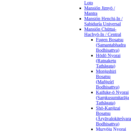
Loto
Mansión Jimyō /
Mantra
Mansión Henchi-In /
Sabiduría Universal
Mansión Chūttai-
Hachyō-In / Central
Fugen Bosatsu
(Samantabhadra
Bodhisattva)
Hōdō Nyorai
(Ratnaketu
Tathāgata)
Monjushiri
Bosatsu
(Mañjuśrī
Bodhisattva)
Kaifuke-ō Nyorai
(Saṃkusumitarāja
Tathāgata)
Shō-Kanjizai
Bosatsu
(Āryāvalokiteśvara
Bodhisattva)
Muryōju Nyorai