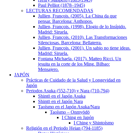
Paul Pelliot (1878–1945)
LECTURAS RECOMENDADAS
Jullien, Franςois. (2005). La China da que
pensar. Barcelona: Anthopos.
Jullien, François. (1998). Elogio de lo Insípido.
Madrid: Siruela.
Jullien, François. (2010). Las Transformaciones
Silenciosas. Barcelona: Bellaterra.
Jullien, François. (2001). Un sabio no tiene ideas.
Madrid: Siruela.
Fontana Michaela. (2017). Matteo Ricci. Un
jesuita en la corte de los Ming. Bilbao:
Mensajero.
JAPÓN
Prácticas de Cuidado de la Salud y Longevidad en
Japón
Periodos Asuka (552-710) y Nara (710-794)
Shintō en el Japón Asuka
Shintō en el Japón Nara
Taoísmo en el Japón Asuka/Nara
Taoísmo – Onmyōdō
I Ching en Japón
I Ching y Shintoísmo
Religión en el Periodo Heian (794-1185)