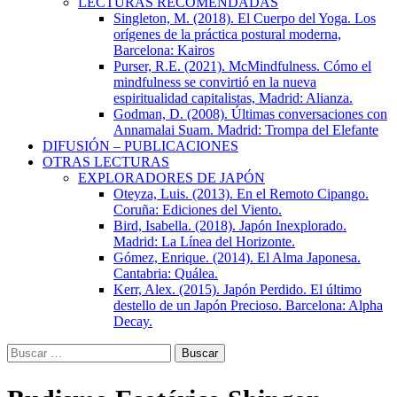
LECTURAS RECOMENDADAS
Singleton, M. (2018). El Cuerpo del Yoga. Los
orígenes de la práctica postural moderna,
Barcelona: Kairos
Purser, R.E. (2021). McMindfulness. Cómo el
mindfulness se convirtió en la nueva
espiritualidad capitalistas, Madrid: Alianza.
Godman, D. (2008). Últimas conversaciones con
Annamalai Suam. Madrid: Trompa del Elefante
DIFUSIÓN – PUBLICACIONES
OTRAS LECTURAS
EXPLORADORES DE JAPÓN
Oteyza, Luis. (2013). En el Remoto Cipango.
Coruña: Ediciones del Viento.
Bird, Isabella. (2018). Japón Inexplorado.
Madrid: La Línea del Horizonte.
Gómez, Enrique. (2014). El Alma Japonesa.
Cantabria: Quálea.
Kerr, Alex. (2015). Japón Perdido. El último
destello de un Japón Precioso. Barcelona: Alpha
Decay.
Buscar: