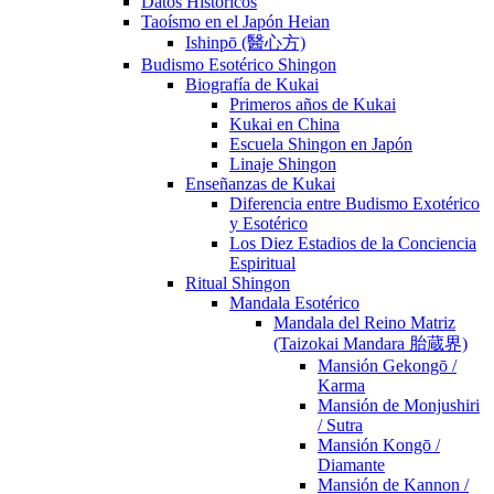
Datos Históricos
Taoísmo en el Japón Heian
Ishinpō (醫心方)
Budismo Esotérico Shingon
Biografía de Kukai
Primeros años de Kukai
Kukai en China
Escuela Shingon en Japón
Linaje Shingon
Enseñanzas de Kukai
Diferencia entre Budismo Exotérico
y Esotérico
Los Diez Estadios de la Conciencia
Espiritual
Ritual Shingon
Mandala Esotérico
Mandala del Reino Matriz
(Taizokai Mandara 胎蔵界)
Mansión Gekongō /
Karma
Mansión de Monjushiri
/ Sutra
Mansión Kongō /
Diamante
Mansión de Kannon /