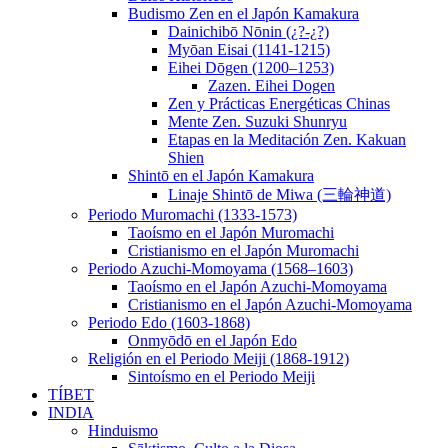
Budismo Zen en el Japón Kamakura
Dainichibō Nōnin (¿?-¿?)
Myōan Eisai (1141-1215)
Eihei Dōgen (1200–1253)
Zazen. Eihei Dogen
Zen y Prácticas Energéticas Chinas
Mente Zen. Suzuki Shunryu
Etapas en la Meditación Zen. Kakuan
Shien
Shintō en el Japón Kamakura
Linaje Shintō de Miwa (三輪神道)
Periodo Muromachi (1333-1573)
Taoísmo en el Japón Muromachi
Cristianismo en el Japón Muromachi
Periodo Azuchi-Momoyama (1568–1603)
Taoísmo en el Japón Azuchi-Momoyama
Cristianismo en el Japón Azuchi-Momoyama
Periodo Edo (1603-1868)
Onmyōdō en el Japón Edo
Religión en el Periodo Meiji (1868-1912)
Sintoísmo en el Periodo Meiji
TÍBET
INDIA
Hinduismo