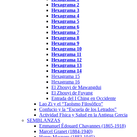
Hexagrama
2
Hexagrama
3
Hexagrama 4
Hexagrama 5
Hexagrama 6
Hexagrama 7
Hexagrama 8
Hexagrama 9
Hexagrama 10
Hexagrama
11
Hexagrama
12
Hexagrama 13
Hexagrama 14
Hexagrama 15
Hexagrama 16
El Zhouyi de Mawangdui
El Zhouyi de Fuyang
Entrada del I Ching en Occidente
Lao Zi y el “Taoísmo Filosófico”
Confucio y la “Escuela de los Letrados”
Actividad Física y Salud en la Antigua Grecia
SEMBLANZAS
Emmanuel Édouard Chavannes (1865-1918)
Marcel Granet (1884-1940)
Henry Maspero (1883-1945)