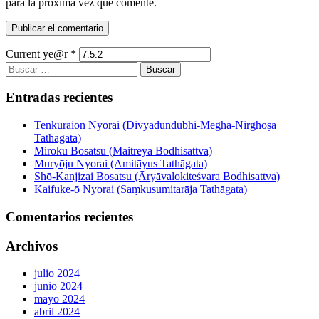
para la próxima vez que comente.
Current ye@r
*
Buscar:
Entradas recientes
Tenkuraion Nyorai (Divyadundubhi-Megha-Nirghoṣa
Tathāgata)
Miroku Bosatsu (Maitreya Bodhisattva)
Muryōju Nyorai (Amitāyus Tathāgata)
Shō-Kanjizai Bosatsu (Āryāvalokiteśvara Bodhisattva)
Kaifuke-ō Nyorai (Saṃkusumitarāja Tathāgata)
Comentarios recientes
Archivos
julio 2024
junio 2024
mayo 2024
abril 2024