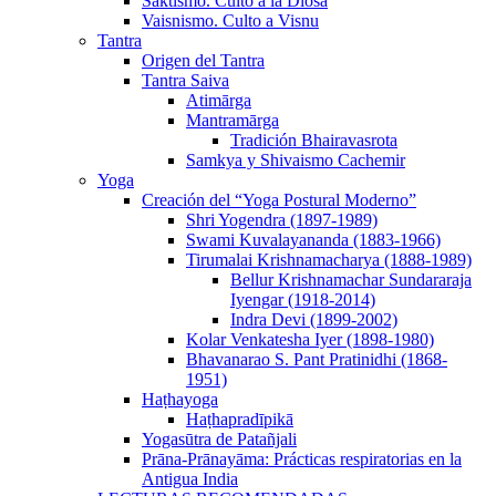
Sāktismo. Culto a la Diosa
Vaisnismo. Culto a Visnu
Tantra
Origen del Tantra
Tantra Saiva
Atimārga
Mantramārga
Tradición Bhairavasrota
Samkya y Shivaismo Cachemir
Yoga
Creación del “Yoga Postural Moderno”
Shri Yogendra (1897-1989)
Swami Kuvalayananda (1883-1966)
Tirumalai Krishnamacharya (1888-1989)
Bellur Krishnamachar Sundararaja
Iyengar (1918-2014)
Indra Devi (1899-2002)
Kolar Venkatesha Iyer (1898-1980)
Bhavanarao S. Pant Pratinidhi (1868-
1951)
Haṭhayoga
Haṭhapradīpikā
Yogasūtra de Patañjali
Prāna-Prānayāma: Prácticas respiratorias en la
Antigua India