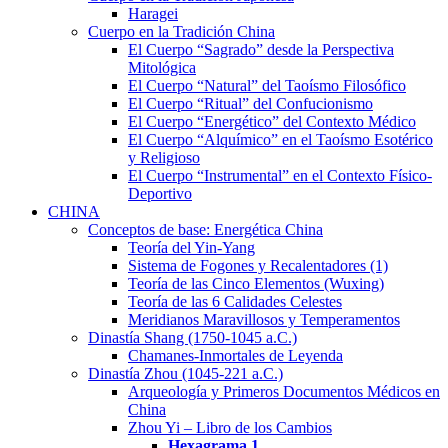
Haragei
Cuerpo en la Tradición China
El Cuerpo “Sagrado” desde la Perspectiva
Mitológica
El Cuerpo “Natural” del Taoísmo Filosófico
El Cuerpo “Ritual” del Confucionismo
El Cuerpo “Energético” del Contexto Médico
El Cuerpo “Alquímico” en el Taoísmo Esotérico
y Religioso
El Cuerpo “Instrumental” en el Contexto Físico-
Deportivo
CHINA
Conceptos de base: Energética China
Teoría del Yin-Yang
Sistema de Fogones y Recalentadores (1)
Teoría de las Cinco Elementos (Wuxing)
Teoría de las 6 Calidades Celestes
Meridianos Maravillosos y Temperamentos
Dinastía Shang (1750-1045 a.C.)
Chamanes-Inmortales de Leyenda
Dinastía Zhou (1045-221 a.C.)
Arqueología y Primeros Documentos Médicos en
China
Zhou Yi – Libro de los Cambios
Hexagrama
1