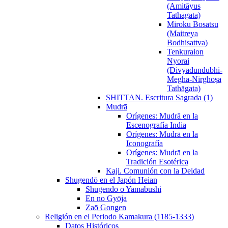
(Amitāyus
Tathāgata)
Miroku Bosatsu
(Maitreya
Bodhisattva)
Tenkuraion
Nyorai
(Divyadundubhi-
Megha-Nirghoṣa
Tathāgata)
SHITTAN. Escritura Sagrada (1)
Mudrā
Orígenes: Mudrā en la
Escenografía India
Orígenes: Mudrā en la
Iconografía
Orígenes: Mudrā en la
Tradición Esotérica
Kaji. Comunión con la Deidad
Shugendō en el Japón Heian
Shugendō o Yamabushi
En no Gyōja
Zaō Gongen
Religión en el Periodo Kamakura (1185-1333)
Datos Históricos