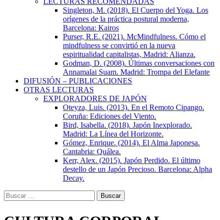
LECTURAS RECOMENDADAS
Singleton, M. (2018). El Cuerpo del Yoga. Los
orígenes de la práctica postural moderna,
Barcelona: Kairos
Purser, R.E. (2021). McMindfulness. Cómo el
mindfulness se convirtió en la nueva
espiritualidad capitalistas, Madrid: Alianza.
Godman, D. (2008). Últimas conversaciones con
Annamalai Suam. Madrid: Trompa del Elefante
DIFUSIÓN – PUBLICACIONES
OTRAS LECTURAS
EXPLORADORES DE JAPÓN
Oteyza, Luis. (2013). En el Remoto Cipango.
Coruña: Ediciones del Viento.
Bird, Isabella. (2018). Japón Inexplorado.
Madrid: La Línea del Horizonte.
Gómez, Enrique. (2014). El Alma Japonesa.
Cantabria: Quálea.
Kerr, Alex. (2015). Japón Perdido. El último
destello de un Japón Precioso. Barcelona: Alpha
Decay.
Buscar: