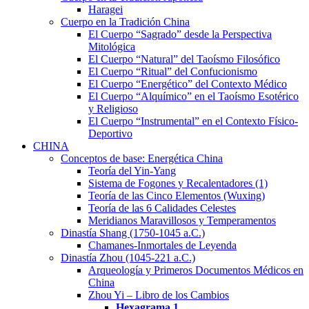
Haragei
Cuerpo en la Tradición China
El Cuerpo “Sagrado” desde la Perspectiva
Mitológica
El Cuerpo “Natural” del Taoísmo Filosófico
El Cuerpo “Ritual” del Confucionismo
El Cuerpo “Energético” del Contexto Médico
El Cuerpo “Alquímico” en el Taoísmo Esotérico
y Religioso
El Cuerpo “Instrumental” en el Contexto Físico-
Deportivo
CHINA
Conceptos de base: Energética China
Teoría del Yin-Yang
Sistema de Fogones y Recalentadores (1)
Teoría de las Cinco Elementos (Wuxing)
Teoría de las 6 Calidades Celestes
Meridianos Maravillosos y Temperamentos
Dinastía Shang (1750-1045 a.C.)
Chamanes-Inmortales de Leyenda
Dinastía Zhou (1045-221 a.C.)
Arqueología y Primeros Documentos Médicos en
China
Zhou Yi – Libro de los Cambios
Hexagrama
1