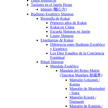
Datos Históricos
Taoísmo en el Japón Heian
Ishinpō (醫心方)
Budismo Esotérico Shingon
Biografía de Kukai
Primeros años de Kukai
Kukai en China
Escuela Shingon en Japón
Linaje Shingon
Enseñanzas de Kukai
Diferencia entre Budismo Exotérico
y Esotérico
Los Diez Estadios de la Conciencia
Espiritual
Ritual Shingon
Mandala Esotérico
Mandala del Reino Matriz
(Taizokai Mandara 胎蔵界)
Mansión Gekongō /
Karma
Mansión de Monjushiri
/ Sutra
Mansión Kongō /
Diamante
Mansión de Kannon /