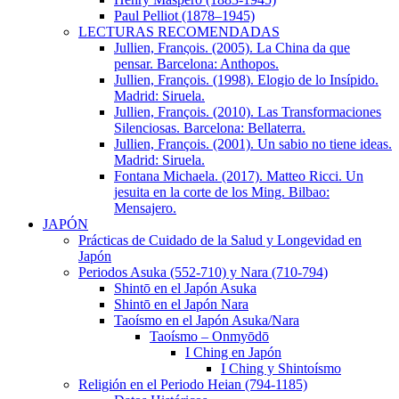
Paul Pelliot (1878–1945)
LECTURAS RECOMENDADAS
Jullien, Franςois. (2005). La China da que
pensar. Barcelona: Anthopos.
Jullien, François. (1998). Elogio de lo Insípido.
Madrid: Siruela.
Jullien, François. (2010). Las Transformaciones
Silenciosas. Barcelona: Bellaterra.
Jullien, François. (2001). Un sabio no tiene ideas.
Madrid: Siruela.
Fontana Michaela. (2017). Matteo Ricci. Un
jesuita en la corte de los Ming. Bilbao:
Mensajero.
JAPÓN
Prácticas de Cuidado de la Salud y Longevidad en
Japón
Periodos Asuka (552-710) y Nara (710-794)
Shintō en el Japón Asuka
Shintō en el Japón Nara
Taoísmo en el Japón Asuka/Nara
Taoísmo – Onmyōdō
I Ching en Japón
I Ching y Shintoísmo
Religión en el Periodo Heian (794-1185)