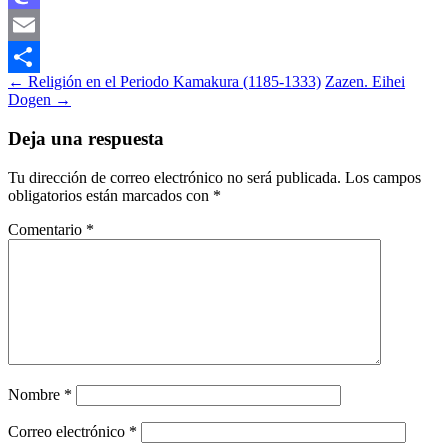
Mastodon
Email
Navegación
←
Religión en el Periodo Kamakura (1185-1333)
Zazen. Eihei
Compartir
Dogen
→
de
entradas
Deja una respuesta
Tu dirección de correo electrónico no será publicada.
Los campos
obligatorios están marcados con
*
Comentario
*
Nombre
*
Correo electrónico
*