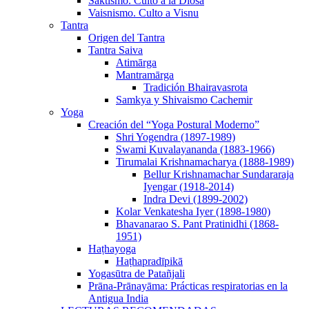
Sāktismo. Culto a la Diosa
Vaisnismo. Culto a Visnu
Tantra
Origen del Tantra
Tantra Saiva
Atimārga
Mantramārga
Tradición Bhairavasrota
Samkya y Shivaismo Cachemir
Yoga
Creación del “Yoga Postural Moderno”
Shri Yogendra (1897-1989)
Swami Kuvalayananda (1883-1966)
Tirumalai Krishnamacharya (1888-1989)
Bellur Krishnamachar Sundararaja
Iyengar (1918-2014)
Indra Devi (1899-2002)
Kolar Venkatesha Iyer (1898-1980)
Bhavanarao S. Pant Pratinidhi (1868-
1951)
Haṭhayoga
Haṭhapradīpikā
Yogasūtra de Patañjali
Prāna-Prānayāma: Prácticas respiratorias en la
Antigua India