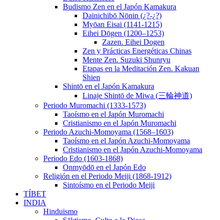
Budismo Zen en el Japón Kamakura
Dainichibō Nōnin (¿?-¿?)
Myōan Eisai (1141-1215)
Eihei Dōgen (1200–1253)
Zazen. Eihei Dogen
Zen y Prácticas Energéticas Chinas
Mente Zen. Suzuki Shunryu
Etapas en la Meditación Zen. Kakuan
Shien
Shintō en el Japón Kamakura
Linaje Shintō de Miwa (三輪神道)
Periodo Muromachi (1333-1573)
Taoísmo en el Japón Muromachi
Cristianismo en el Japón Muromachi
Periodo Azuchi-Momoyama (1568–1603)
Taoísmo en el Japón Azuchi-Momoyama
Cristianismo en el Japón Azuchi-Momoyama
Periodo Edo (1603-1868)
Onmyōdō en el Japón Edo
Religión en el Periodo Meiji (1868-1912)
Sintoísmo en el Periodo Meiji
TÍBET
INDIA
Hinduismo