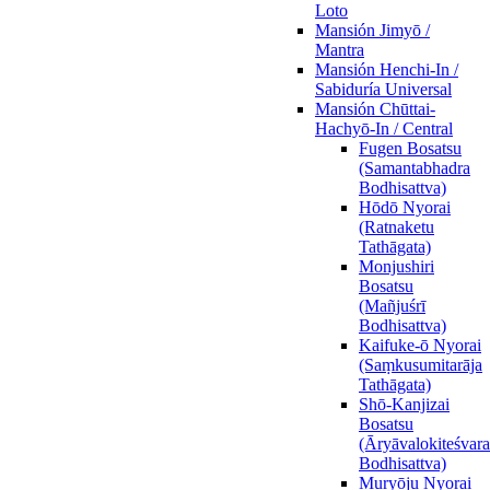
Loto
Mansión Jimyō /
Mantra
Mansión Henchi-In /
Sabiduría Universal
Mansión Chūttai-
Hachyō-In / Central
Fugen Bosatsu
(Samantabhadra
Bodhisattva)
Hōdō Nyorai
(Ratnaketu
Tathāgata)
Monjushiri
Bosatsu
(Mañjuśrī
Bodhisattva)
Kaifuke-ō Nyorai
(Saṃkusumitarāja
Tathāgata)
Shō-Kanjizai
Bosatsu
(Āryāvalokiteśvara
Bodhisattva)
Muryōju Nyorai