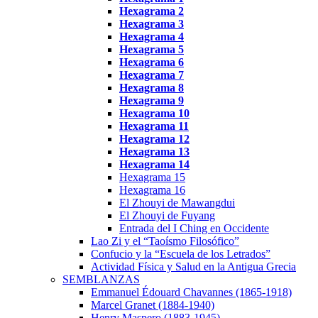
Hexagrama
2
Hexagrama
3
Hexagrama 4
Hexagrama 5
Hexagrama 6
Hexagrama 7
Hexagrama 8
Hexagrama 9
Hexagrama 10
Hexagrama
11
Hexagrama
12
Hexagrama 13
Hexagrama 14
Hexagrama 15
Hexagrama 16
El Zhouyi de Mawangdui
El Zhouyi de Fuyang
Entrada del I Ching en Occidente
Lao Zi y el “Taoísmo Filosófico”
Confucio y la “Escuela de los Letrados”
Actividad Física y Salud en la Antigua Grecia
SEMBLANZAS
Emmanuel Édouard Chavannes (1865-1918)
Marcel Granet (1884-1940)
Henry Maspero (1883-1945)