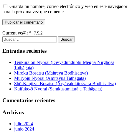
Guarda mi nombre, correo electrónico y web en este navegador
para la próxima vez que comente.
Current ye@r
*
Buscar:
Entradas recientes
Tenkuraion Nyorai (Divyadundubhi-Megha-Nirghoṣa
Tathāgata)
Miroku Bosatsu (Maitreya Bodhisattva)
Muryōju Nyorai (Amitāyus Tathāgata)
Shō-Kanjizai Bosatsu (Āryāvalokiteśvara Bodhisattva)
Kaifuke-ō Nyorai (Saṃkusumitarāja Tathāgata)
Comentarios recientes
Archivos
julio 2024
junio 2024