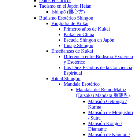
Datos Históricos
Taoísmo en el Japón Heian
Ishinpō (醫心方)
Budismo Esotérico Shingon
Biografía de Kukai
Primeros años de Kukai
Kukai en China
Escuela Shingon en Japón
Linaje Shingon
Enseñanzas de Kukai
Diferencia entre Budismo Exotérico
y Esotérico
Los Diez Estadios de la Conciencia
Espiritual
Ritual Shingon
Mandala Esotérico
Mandala del Reino Matriz
(Taizokai Mandara 胎蔵界)
Mansión Gekongō /
Karma
Mansión de Monjushiri
/ Sutra
Mansión Kongō /
Diamante
Mansión de Kannon /