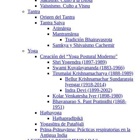
Sāktismo. Culto a la Diosa
Vaisnismo. Culto a Visnu
Tantra
Origen del Tantra
Tantra Saiva
Atimārga
Mantramārga
Tradición Bhairavasrota
Samkya y Shivaismo Cachemir
Yoga
Creación del “Yoga Postural Moderno”
Shri Yogendra (1897-1989)
Swami Kuvalayananda (1883-1966)
Tirumalai Krishnamacharya (1888-1989)
Bellur Krishnamachar Sundararaja
Iyengar (1918-2014)
Indra Devi (1899-2002)
Kolar Venkatesha Iyer (1898-1980)
Bhavanarao S. Pant Pratinidhi (1868-
1951)
Haṭhayoga
Haṭhapradīpikā
Yogasūtra de Patañjali
Prāna-Prānayāma: Prácticas respiratorias en la
Antigua India