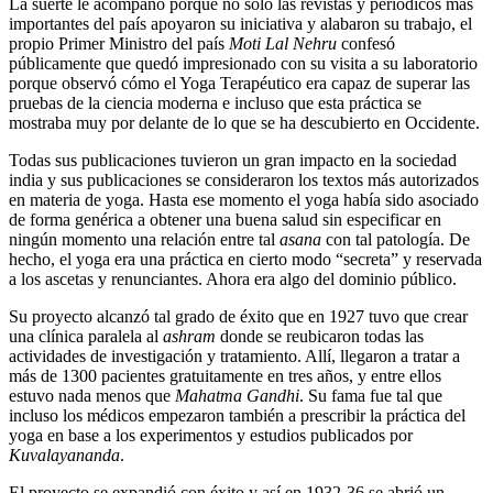
La suerte le acompañó porque no sólo las revistas y periódicos más
importantes del país apoyaron su iniciativa y alabaron su trabajo, el
propio Primer Ministro del país
Moti Lal Nehru
confesó
públicamente que quedó impresionado con su visita a su laboratorio
porque observó cómo el Yoga Terapéutico era capaz de superar las
pruebas de la ciencia moderna e incluso que esta práctica se
mostraba muy por delante de lo que se ha descubierto en Occidente.
Todas sus publicaciones tuvieron un gran impacto en la sociedad
india y sus publicaciones se consideraron los textos más autorizados
en materia de yoga. Hasta ese momento el yoga había sido asociado
de forma genérica a obtener una buena salud sin especificar en
ningún momento una relación entre tal
asana
con tal patología. De
hecho, el yoga era una práctica en cierto modo “secreta” y reservada
a los ascetas y renunciantes. Ahora era algo del dominio público.
Su proyecto alcanzó tal grado de éxito que en 1927 tuvo que crear
una clínica paralela al
ashram
donde se reubicaron todas las
actividades de investigación y tratamiento. Allí, llegaron a tratar a
más de 1300 pacientes gratuitamente en tres años, y entre ellos
estuvo nada menos que
Mahatma Gandhi
. Su fama fue tal que
incluso los médicos empezaron también a prescribir la práctica del
yoga en base a los experimentos y estudios publicados por
Kuvalayananda
.
El proyecto se expandió con éxito y así en 1932-36 se abrió un