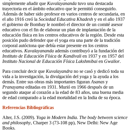
simplemente añadir que
Kuvalayananda
tuvo una destacada
trayectoria en el ámbito educativo que le permitió conseguirlo.
Además de haber sido profesor en varios centros de secundaria, en
el año 1916 creó la
Sociedad Educativa Khadesh
y en el año 1937
el gobierno de Bombay le nombró el director de un comité asesor
educativo con el fin de elaborar un plan de implantación de la
educación física en los centros educativos de la región. Desde esta
posición pudo defender que el yoga era una parte de la tradición
corporal autóctona que debía estar presente en los centros
educativos.
Kuvalayananda
además contribuyó a la fundación del
Instituto de Educación Física
de
Kandivali
en 1937 y en 1957 del
Instituto Nacional de Educación Física Lakshmibai
en
Gwalior
.
Para concluir decir que
Kuvalayandra
no se casó y dedicó toda su
vida a la investigación, la divulgación del yoga y la ayuda a los
demás. Entre sus obras más importantes figuran
Asanas
y
Pranayama
editadas en 1931. Murió en 1966 después de un
segundo ataque al corazón a la edad de 83 años, una buena media
de edad comparado a la edad mortalidad en la India de su época.
Referencias Bibliográficas
Alter, J.S. (2009).
Yoga in Modern India. The body between science
and philosophy
,
Charper 3 (73-108 pp), New Delhi: New Age
Books
.