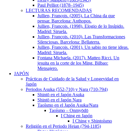
Paul Pelliot (1878–1945)
LECTURAS RECOMENDADAS
Jullien, Franςois. (2005). La China da que
pensar. Barcelona: Anthopos.
Jullien, François. (1998). Elogio de lo Insípido.
Madrid: Siruela.
Jullien, François. (2010). Las Transformaciones
Silenciosas. Barcelona: Bellaterra.
Jullien, François. (2001). Un sabio no tiene ideas.
Madrid: Siruela.
Fontana Michaela. (2017). Matteo Ricci. Un
jesuita en la corte de los Ming. Bilbao:
Mensajero.
JAPÓN
Prácticas de Cuidado de la Salud y Longevidad en
Japón
Periodos Asuka (552-710) y Nara (710-794)
Shintō en el Japón Asuka
Shintō en el Japón Nara
Taoísmo en el Japón Asuka/Nara
Taoísmo – Onmyōdō
I Ching en Japón
I Ching y Shintoísmo
Religión en el Periodo Heian (794-1185)