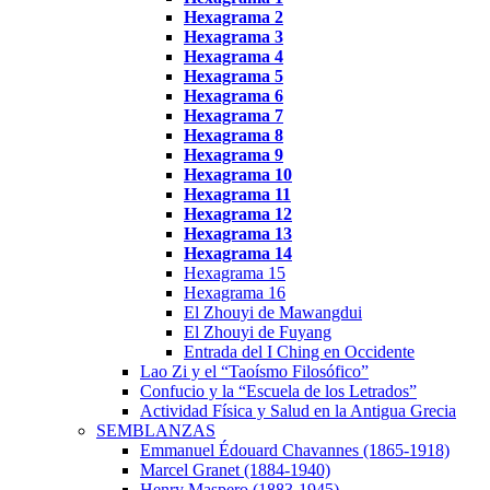
Hexagrama
2
Hexagrama
3
Hexagrama 4
Hexagrama 5
Hexagrama 6
Hexagrama 7
Hexagrama 8
Hexagrama 9
Hexagrama 10
Hexagrama
11
Hexagrama
12
Hexagrama 13
Hexagrama 14
Hexagrama 15
Hexagrama 16
El Zhouyi de Mawangdui
El Zhouyi de Fuyang
Entrada del I Ching en Occidente
Lao Zi y el “Taoísmo Filosófico”
Confucio y la “Escuela de los Letrados”
Actividad Física y Salud en la Antigua Grecia
SEMBLANZAS
Emmanuel Édouard Chavannes (1865-1918)
Marcel Granet (1884-1940)
Henry Maspero (1883-1945)