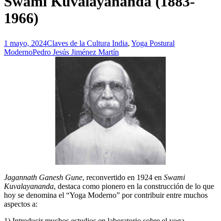
Swami Kuvalayananda (1883-
1966)
1 mayo, 2024
Claves de la Cultura India
,
Yoga Postural
Moderno
Pedro Jesús Jiménez Martín
Jagannath Ganesh Gune
, reconvertido en 1924 en
Swami
Kuvalayananda
, destaca como pionero en la construcción de lo que
hoy se denomina el “Yoga Moderno” por contribuir entre muchos
aspectos a:
1) Introducir muchos estudios en laboratorio sobre el yoga.