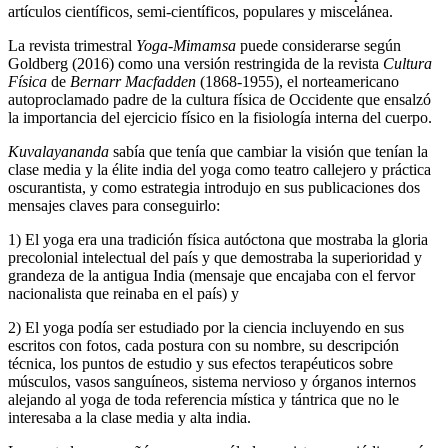
artículos científicos, semi-científicos, populares y miscelánea.
La revista trimestral
Yoga-Mimamsa
puede considerarse según
Goldberg (2016) como una versión restringida de la revista
Cultura
Física
de
Bernarr Macfadden
(1868-1955), el norteamericano
autoproclamado padre de la cultura física de Occidente que ensalzó
la importancia del ejercicio físico en la fisiología interna del cuerpo.
Kuvalayananda
sabía que tenía que cambiar la visión que tenían la
clase media y la élite india del yoga como teatro callejero y práctica
oscurantista, y como estrategia introdujo en sus publicaciones dos
mensajes claves para conseguirlo:
1) El yoga era una tradición física autóctona que mostraba la gloria
precolonial intelectual del país y que demostraba la superioridad y
grandeza de la antigua India (mensaje que encajaba con el fervor
nacionalista que reinaba en el país) y
2) El yoga podía ser estudiado por la ciencia incluyendo en sus
escritos con fotos, cada postura con su nombre, su descripción
técnica, los puntos de estudio y sus efectos terapéuticos sobre
músculos, vasos sanguíneos, sistema nervioso y órganos internos
alejando al yoga de toda referencia mística y tántrica que no le
interesaba a la clase media y alta india.