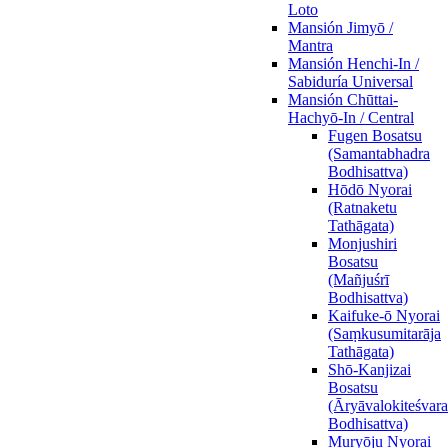
Loto
Mansión Jimyō /
Mantra
Mansión Henchi-In /
Sabiduría Universal
Mansión Chūttai-
Hachyō-In / Central
Fugen Bosatsu
(Samantabhadra
Bodhisattva)
Hōdō Nyorai
(Ratnaketu
Tathāgata)
Monjushiri
Bosatsu
(Mañjuśrī
Bodhisattva)
Kaifuke-ō Nyorai
(Saṃkusumitarāja
Tathāgata)
Shō-Kanjizai
Bosatsu
(Āryāvalokiteśvara
Bodhisattva)
Muryōju Nyorai