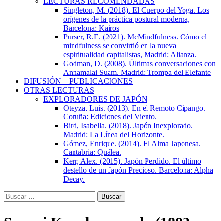
LECTURAS RECOMENDADAS
Singleton, M. (2018). El Cuerpo del Yoga. Los
orígenes de la práctica postural moderna,
Barcelona: Kairos
Purser, R.E. (2021). McMindfulness. Cómo el
mindfulness se convirtió en la nueva
espiritualidad capitalistas, Madrid: Alianza.
Godman, D. (2008). Últimas conversaciones con
Annamalai Suam. Madrid: Trompa del Elefante
DIFUSIÓN – PUBLICACIONES
OTRAS LECTURAS
EXPLORADORES DE JAPÓN
Oteyza, Luis. (2013). En el Remoto Cipango.
Coruña: Ediciones del Viento.
Bird, Isabella. (2018). Japón Inexplorado.
Madrid: La Línea del Horizonte.
Gómez, Enrique. (2014). El Alma Japonesa.
Cantabria: Quálea.
Kerr, Alex. (2015). Japón Perdido. El último
destello de un Japón Precioso. Barcelona: Alpha
Decay.
Buscar: