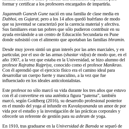
formar y certificar a los profesores encargados de impartirla.
Jagannath Ganesh Gune
nació en una familia de clase media en
Dabhoi
, en
Gujarat
, pero a los 14 años quedó huérfano de modo
que su juventud se caracterizó por la carencia material y afectiva.
Sus familiares eran tan pobres que sólo pudieron contribuir en su
ayuda enviándole a un centro de Educación Secundaria en Pune
donde subsistió con el alimento que aportaban las familias
bhramin
.
Desde muy joven sintió un gran interés por las artes marciales, y en
particular, por el uso de las armas (
shastar vidya
) de modo que, en el
año 1907, a la vez que estaba en la Universidad, se hizo alumno del
profesor
Rajratna Rajpriya,
conocido como el profesor
Manikrao
.
Con él aprendió que el ejercicio físico era el camino ideal para
desarrollar un cuerpo fuerte y masculino, a la vez que fue
influenciado en los ideales anticolonialistas.
Este profesor no sólo marcó su vida durante los tres años que estuvo
con él al convertirse en una auténtica figura “paterna”, también
marcó, según Goldberg (2016), su desarrollo profesional posterior
en el mundo del yoga al infundir en
Kuvalayananda
un amor de por
vida por el estudio y la investigación de las prácticas corporales y
ofrecerle un referente de gestión para su
ashram
de yoga.
En 1910, tras graduarse en la
Universidad de Baroda
se separó de