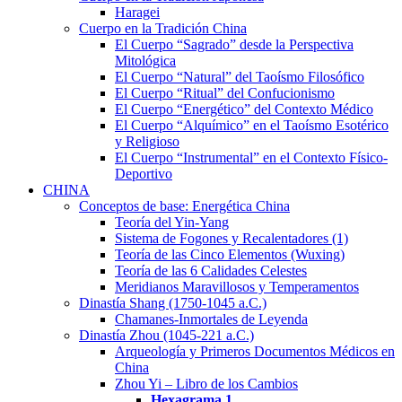
Haragei
Cuerpo en la Tradición China
El Cuerpo “Sagrado” desde la Perspectiva
Mitológica
El Cuerpo “Natural” del Taoísmo Filosófico
El Cuerpo “Ritual” del Confucionismo
El Cuerpo “Energético” del Contexto Médico
El Cuerpo “Alquímico” en el Taoísmo Esotérico
y Religioso
El Cuerpo “Instrumental” en el Contexto Físico-
Deportivo
CHINA
Conceptos de base: Energética China
Teoría del Yin-Yang
Sistema de Fogones y Recalentadores (1)
Teoría de las Cinco Elementos (Wuxing)
Teoría de las 6 Calidades Celestes
Meridianos Maravillosos y Temperamentos
Dinastía Shang (1750-1045 a.C.)
Chamanes-Inmortales de Leyenda
Dinastía Zhou (1045-221 a.C.)
Arqueología y Primeros Documentos Médicos en
China
Zhou Yi – Libro de los Cambios
Hexagrama
1