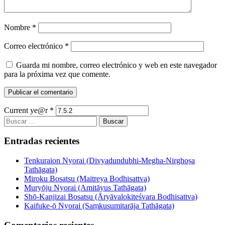
Nombre
*
Correo electrónico
*
Guarda mi nombre, correo electrónico y web en este navegador
para la próxima vez que comente.
Current ye@r
*
Buscar:
Entradas recientes
Tenkuraion Nyorai (Divyadundubhi-Megha-Nirghoṣa
Tathāgata)
Miroku Bosatsu (Maitreya Bodhisattva)
Muryōju Nyorai (Amitāyus Tathāgata)
Shō-Kanjizai Bosatsu (Āryāvalokiteśvara Bodhisattva)
Kaifuke-ō Nyorai (Saṃkusumitarāja Tathāgata)