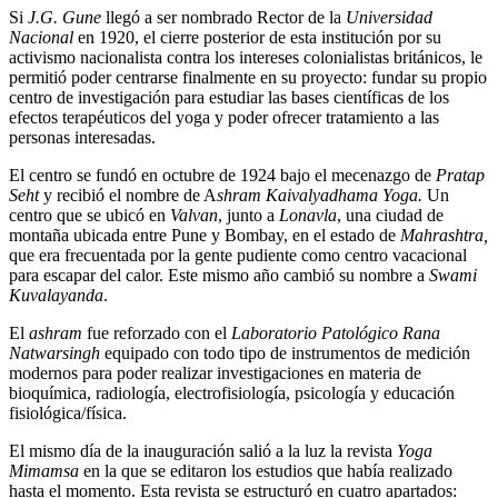
Si
J.G. Gune
llegó a ser nombrado Rector de la
Universidad
Nacional
en 1920, el cierre posterior de esta institución por su
activismo nacionalista contra los intereses colonialistas británicos, le
permitió poder centrarse finalmente en su proyecto: fundar su propio
centro de investigación para estudiar las bases científicas de los
efectos terapéuticos del yoga y poder ofrecer tratamiento a las
personas interesadas.
El centro se fundó en octubre de 1924 bajo el mecenazgo de
Pratap
Seht
y recibió el nombre de A
shram Kaivalyadhama Yoga.
Un
centro que se ubicó en
Valvan
, junto a
Lonavla
, una ciudad de
montaña ubicada entre Pune y Bombay, en el estado de
Mahrashtra,
que era frecuentada por la gente pudiente como centro vacacional
para escapar del calor. Este mismo año cambió su nombre a
Swami
Kuvalayanda
.
El
ashram
fue reforzado con el
Laboratorio Patológico Rana
Natwarsingh
equipado con todo tipo de instrumentos de medición
modernos para poder realizar investigaciones en materia de
bioquímica, radiología, electrofisiología, psicología y educación
fisiológica/física.
El mismo día de la inauguración salió a la luz la revista
Yoga
Mimamsa
en la que se editaron los estudios que había realizado
hasta el momento. Esta revista se estructuró en cuatro apartados: