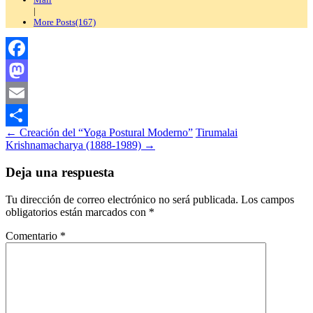
|
More Posts(167)
Facebook
Mastodon
Email
Navegación
←
Creación del “Yoga Postural Moderno”
Tirumalai
Compartir
Krishnamacharya (1888-1989)
→
de
entradas
Deja una respuesta
Tu dirección de correo electrónico no será publicada.
Los campos
obligatorios están marcados con
*
Comentario
*