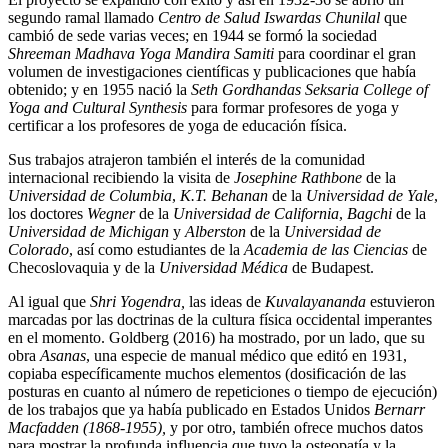
segundo ramal llamado
Centro de Salud Iswardas Chunilal
que
cambió de sede varias veces; en 1944 se formó la sociedad
Shreeman Madhava Yoga Mandira Samiti
para coordinar el gran
volumen de investigaciones científicas y publicaciones que había
obtenido; y en 1955 nació la
Seth
Gordhandas Seksaria College of
Yoga and Cultural Synthesis
para formar profesores de yoga y
certificar a los profesores de yoga de educación física.
Sus trabajos atrajeron también el interés de la comunidad
internacional recibiendo la visita de
Josephine Rathbone
de la
Universidad de Columbia
,
K.T. Behanan
de la
Universidad de Yale
,
los doctores
Wegner
de la
Universidad de California
,
Bagchi
de la
Universidad de Michigan
y
Alberston
de la
Universidad de
Colorado
, así como estudiantes de la
Academia de las Ciencias
de
Checoslovaquia y de la
Universidad Médica
de Budapest.
Al igual que
Shri Yogendra,
las ideas de
Kuvalayananda
estuvieron
marcadas por las doctrinas de la cultura física occidental imperantes
en el momento. Goldberg (2016) ha mostrado, por un lado, que su
obra
Asanas
, una especie de manual médico que editó en 1931,
copiaba específicamente muchos elementos (dosificación de las
posturas en cuanto al número de repeticiones o tiempo de ejecución)
de los trabajos que ya había publicado en Estados Unidos
Bernarr
Macfadden (1868-1955),
y por otro, también ofrece muchos datos
para mostrar la profunda influencia que tuvo la osteopatía y la