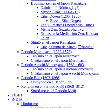
Budismo Zen en el Japón Kamakura
Dainichibō Nōnin (¿?-¿?)
Myōan Eisai (1141-1215)
Eihei Dōgen (1200–1253)
Zazen. Eihei Dogen
Zen y Prácticas Energéticas Chinas
Mente Zen. Suzuki Shunryu
Etapas en la Meditación Zen. Kakuan
Shien
Shintō en el Japón Kamakura
Linaje Shintō de Miwa (三輪神道)
Periodo Muromachi (1333-1573)
Taoísmo en el Japón Muromachi
Cristianismo en el Japón Muromachi
Periodo Azuchi-Momoyama (1568–1603)
Taoísmo en el Japón Azuchi-Momoyama
Cristianismo en el Japón Azuchi-Momoyama
Periodo Edo (1603-1868)
Onmyōdō en el Japón Edo
Religión en el Periodo Meiji (1868-1912)
Sintoísmo en el Periodo Meiji
TÍBET
INDIA
Hinduismo