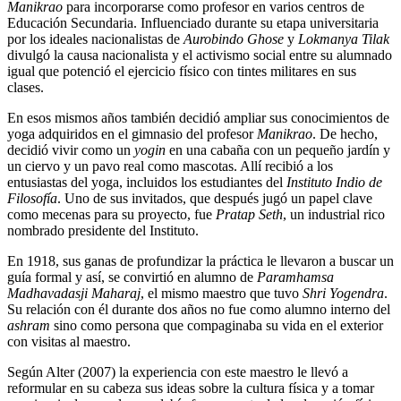
Manikrao
para incorporarse como profesor en varios centros de
Educación Secundaria. Influenciado durante su etapa universitaria
por los ideales nacionalistas de
Aurobindo Ghose
y
Lokmanya Tilak
divulgó la causa nacionalista y el activismo social entre su alumnado
igual que potenció el ejercicio físico con tintes militares en sus
clases.
En esos mismos años también decidió ampliar sus conocimientos de
yoga adquiridos en el gimnasio del profesor
Manikrao
. De hecho,
decidió vivir como un
yogin
en una cabaña con un pequeño jardín y
un ciervo y un pavo real como mascotas. Allí recibió a los
entusiastas del yoga, incluidos los estudiantes del
Instituto Indio de
Filosofía
. Uno de sus invitados, que después jugó un papel clave
como mecenas para su proyecto, fue
Pratap Seth
, un industrial rico
nombrado presidente del Instituto.
En 1918, sus ganas de profundizar la práctica le llevaron a buscar un
guía formal y así, se convirtió en alumno de
Paramhamsa
Madhavadasji Maharaj
, el mismo maestro que tuvo
Shri Yogendra
.
Su relación con él durante dos años no fue como alumno interno del
ashram
sino como persona que compaginaba su vida en el exterior
con visitas al maestro.
Según Alter (2007) la experiencia con este maestro le llevó a
reformular en su cabeza sus ideas sobre la cultura física y a tomar