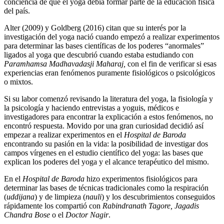
conciencia de que el yoga debía formar parte de la educación física
del país.
Alter (2009) y Goldberg (2016) citan que su interés por la
investigación del yoga nació cuando empezó a realizar experimentos
para determinar las bases científicas de los poderes “anormales”
ligados al yoga que descubrió cuando estaba estudiando con
Paramhamsa Madhavadasji Maharaj,
con el fin de verificar si esas
experiencias eran fenómenos puramente fisiológicos o psicológicos
o mixtos.
Si su labor comenzó revisando la literatura del yoga, la fisiología y
la psicología y haciendo entrevistas a yoguis, médicos e
investigadores para encontrar la explicación a estos fenómenos, no
encontró respuesta. Movido por una gran curiosidad decidió así
empezar a realizar experimentos en el
Hospital de Baroda
encontrando su pasión en la vida: la posibilidad de investigar dos
campos vírgenes en el estudio científico del yoga: las bases que
explican los poderes del yoga y el alcance terapéutico del mismo.
En el
Hospital de Baroda
hizo experimentos fisiológicos para
determinar las bases de técnicas tradicionales como la respiración
(
uddijana
) y de limpieza (
nauli
) y los descubrimientos conseguidos
rápidamente los compartió con
Rabindranath Tagore, Jagadis
Chandra Bose
o el
Doctor Nagir
.