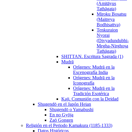
(Amitāyus
Tathāgata)
Miroku Bosatsu
(Maitreya
Bodhisattva)
Tenkuraion
Nyorai
(Divyadundubhi-
Megha-Nirghoṣa
Tathāgata)
SHITTAN. Escritura Sagrada (1)
Mudrā
Orígenes: Mudrā en la
Escenografía India
Orígenes: Mudrā en la
Iconografía
Orígenes: Mudrā en la
Tradición Esotérica
Kaji. Comunión con la Deidad
Shugendō en el Japón Heian
Shugendō o Yamabushi
En no Gyōja
Zaō Gongen
Religión en el Periodo Kamakura (1185-1333)
Datos Históricos