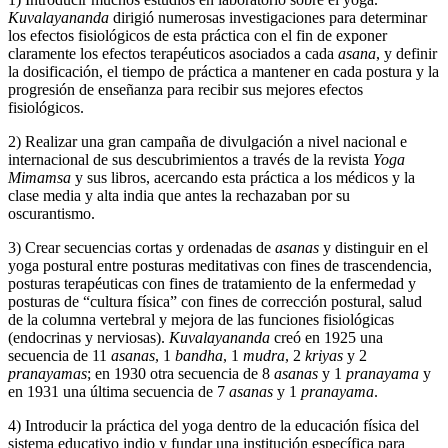
Kuvalayananda
dirigió numerosas investigaciones para determinar
los efectos fisiológicos de esta práctica con el fin de exponer
claramente los efectos terapéuticos asociados a cada
asana
, y definir
la dosificación, el tiempo de práctica a mantener en cada postura y la
progresión de enseñanza para recibir sus mejores efectos
fisiológicos.
2) Realizar una gran campaña de divulgación a nivel nacional e
internacional de sus descubrimientos a través de la revista
Yoga
Mimamsa
y sus libros, acercando esta práctica a los médicos y la
clase media y alta india que antes la rechazaban por su
oscurantismo.
3) Crear secuencias cortas y ordenadas de
asanas
y distinguir en el
yoga postural entre posturas meditativas con fines de trascendencia,
posturas terapéuticas con fines de tratamiento de la enfermedad y
posturas de “cultura física” con fines de corrección postural, salud
de la columna vertebral y mejora de las funciones fisiológicas
(endocrinas y nerviosas).
Kuvalayananda
creó en 1925 una
secuencia de 11
asanas
, 1
bandha
, 1
mudra
, 2
kriyas
y 2
pranayamas
; en 1930 otra secuencia de 8
asanas
y 1
pranayama
y
en 1931 una última secuencia de 7
asanas
y 1
pranayama
.
4) Introducir la práctica del yoga dentro de la educación física del
sistema educativo indio y fundar una institución específica para