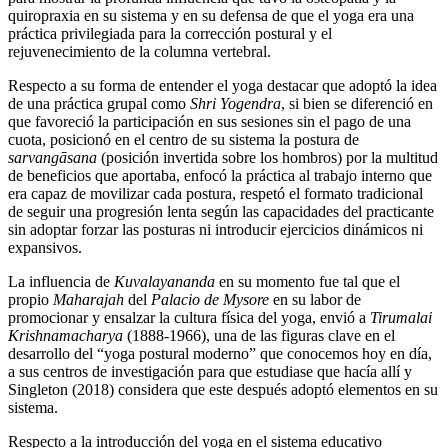
quiropraxia en su sistema y en su defensa de que el yoga era una
práctica privilegiada para la corrección postural y el
rejuvenecimiento de la columna vertebral.
Respecto a su forma de entender el yoga destacar que adoptó la idea
de una práctica grupal como
Shri Yogendra
, si bien se diferenció en
que favoreció la participación en sus sesiones sin el pago de una
cuota, posicionó en el centro de su sistema la postura de
sarvangāsana
(posición invertida sobre los hombros) por la multitud
de beneficios que aportaba, enfocó la práctica al trabajo interno que
era capaz de movilizar cada postura, respetó el formato tradicional
de seguir una progresión lenta según las capacidades del practicante
sin adoptar forzar las posturas ni introducir ejercicios dinámicos ni
expansivos.
La influencia de
Kuvalayananda
en su momento fue tal que el
propio
Maharajah
del
Palacio de Mysore
en su labor de
promocionar y ensalzar la cultura física del yoga, envió a
Tirumalai
Krishnamacharya
(1888-1966), una de las figuras clave en el
desarrollo del “yoga postural moderno” que conocemos hoy en día,
a sus centros de investigación para que estudiase que hacía allí y
Singleton (2018) considera que este después adoptó elementos en su
sistema.
Respecto a la introducción del yoga en el sistema educativo