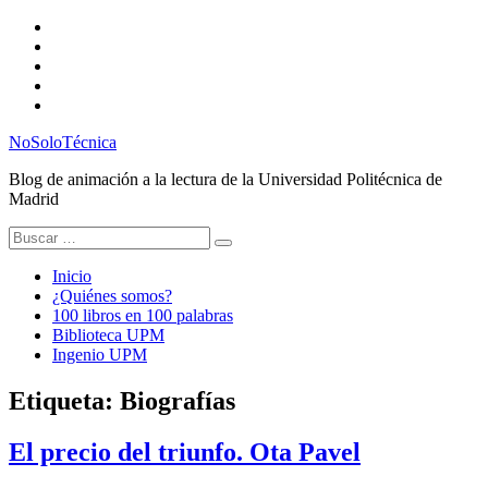
Saltar
Twitter
al
Instagram
contenido
Facebook
RSS
Email
NoSoloTécnica
Blog de animación a la lectura de la Universidad Politécnica de
Madrid
Buscar:
Inicio
¿Quiénes somos?
100 libros en 100 palabras
Biblioteca UPM
Ingenio UPM
Etiqueta:
Biografías
El precio del triunfo. Ota Pavel