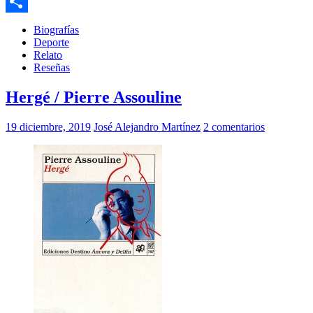
Email
Compartir
Biografías
Deporte
Relato
Reseñas
Hergé / Pierre Assouline
19 diciembre, 2019
José Alejandro Martínez
2 comentarios