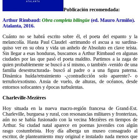
Publicación recomendada:
Arthur Rimbaud:
Obra completa bilingüe
(ed. Mauro Armiño).
Atalanta, 2016.
Cuánto no se habrá escrito sobre él, el poeta del espanto y la
melancolía. Hasta Paul Claudel -arrimando el ascua a su sardina-
quiso ver en su obra y vida un anhelo de Absoluto en clave teísta.
Sin llegar a esas honduras, buscamos a Arthur Rimbaud en algunas
ciudades por las que pasó el poeta maldito. Partimos a la zaga de
quien probablemente se buscó a sí mismo, o también -venido de una
familia desestructurada- buscó al padre o a una figura paterna.
Dinámica huída/retraimiento -¿contradicción solo aparente?- o
terruño/exotismo. Ansia de vuelo, de alturas, de océanos, desde
entornos sofocantes y épocas turbulentas.
Charleville-Mezières
Hoy situada en la nueva macro-región francesa de Grand-Est.
Charleville, burguesa y rural, con resonancias militares y fronterizas,
aún no se había fusionado con la vecina Mezières en tiempos de
Arthur. Su ciudad natal aparece en poemas juveniles con algún
rasgo costumbrista. Hoy día alberga un museo consagrado al
escritor, de planteamiento muy original e instalado nada menos que