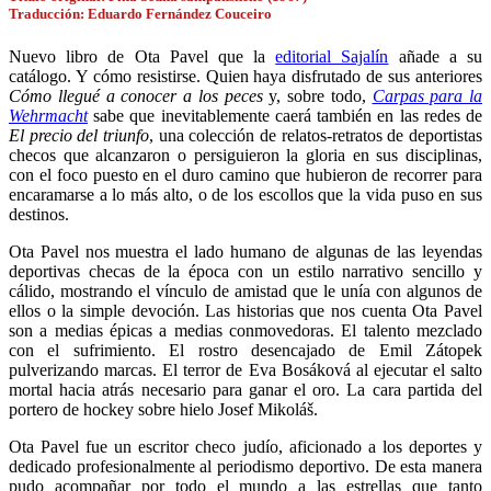
Traducción: Eduardo Fernández Couceiro
Nuevo libro de Ota Pavel que la
editorial Sajalín
añade a su
catálogo. Y cómo resistirse. Quien haya disfrutado de sus anteriores
Cómo llegué a conocer a los peces
y, sobre todo,
Carpas para la
Wehrmacht
sabe que inevitablemente caerá también en las redes de
El precio del triunfo
, una colección de relatos-retratos de deportistas
checos que alcanzaron o persiguieron la gloria en sus disciplinas,
con el foco puesto en el duro camino que hubieron de recorrer para
encaramarse a lo más alto, o de los escollos que la vida puso en sus
destinos.
Ota Pavel nos muestra el lado humano de algunas de las leyendas
deportivas checas de la época con un estilo narrativo sencillo y
cálido, mostrando el vínculo de amistad que le unía con algunos de
ellos o la simple devoción. Las historias que nos cuenta Ota Pavel
son a medias épicas a medias conmovedoras. El talento mezclado
con el sufrimiento. El rostro desencajado de Emil Zátopek
pulverizando marcas. El terror de Eva Bosáková al ejecutar el salto
mortal hacia atrás necesario para ganar el oro. La cara partida del
portero de hockey sobre hielo Josef Mikoláš.
Ota Pavel fue un escritor checo judío, aficionado a los deportes y
dedicado profesionalmente al periodismo deportivo. De esta manera
pudo acompañar por todo el mundo a las estrellas que tanto