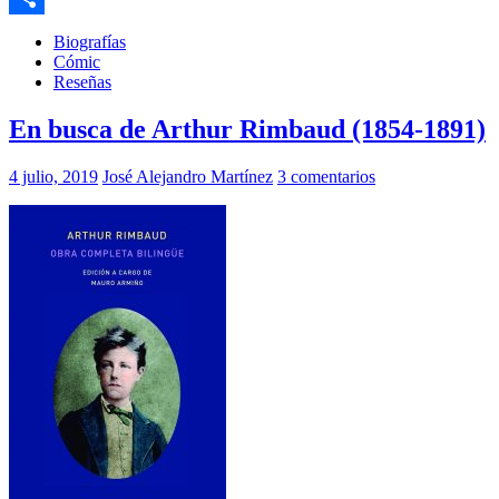
Compartir
Biografías
Cómic
Reseñas
En busca de Arthur Rimbaud (1854-1891)
4 julio, 2019
José Alejandro Martínez
3 comentarios