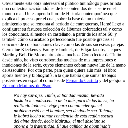
Obviamente esta obra interesará al público tintinólogo pues brinda
una contextualización idónea de los contenidos de la serie en el
mundo real. Un estupendo libro de Historia contemporánea que
explica el proceso por el cual, sobre la base de un material
primigenio que se remonta al período de entreguerras, Hergé llegó a
configurar su fastuosa colección de álbumes coloreados tal y como
los conocimos, al menos en castellano, a partir de los años 60; y
también cómo su acabado perfeccionista fue posible gracias al
concurso de colaboraciones clave como las de sus sucesivas parejas
Germaine Kieckens y Fanny Vlaminck, de Edgar Jacobs, Jacques
Martin y Bob De Moor entre otros muchos. Como lector de Tintín
desde niño, he visto corroboradas muchas de mis impresiones e
intuiciones de la serie, cuyos elementos cobran nueva luz de la mano
de Assouline. Por otra parte, para quien quiera aún más, el libro
aporta fuentes y bibliografía, a la que habría que sumar trabajos
posteriores en español como los de
Fernando Castillo
y del geógrafo
Eduardo Martínez de Pisón
.
No hay salvajes. Tintín, la bondad misma, llevada
hasta la incandescencia de la más pura de las luces, ha
realizado todo este viaje para comprender que el
problema está en el hombre, sea de donde sea. Tchang
le habrá hecho tomar conciencia de esta región oscura
del alma donde, decía Malraux, el mal absoluto se
opone a la fraternidad. El que califica de abominable