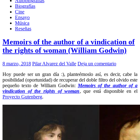
Autobiografías
Biografías
Cine
Ensayo
Música
Reseñas
Memoirs of the author of a vindication of
the rights of woman (William Godwin)
8 marzo, 2018
Pilar Alvarez del Valle
Deja un comentario
Hoy puede ser un gran día :), planteémoslo así, es decir, cabe la
posibilidad (oportunidad) de recuperar del doble filtro del olvido este
pequeño texto de William Godwin:
Memoirs of the author of a
vindication of the rights of woman
, que está disponible en el
Proyecto Gutenberg
.