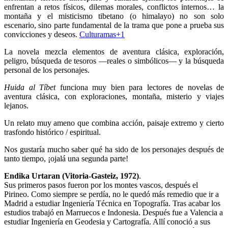
enfrentan a retos físicos, dilemas morales, conflictos internos… la
montaña y el misticismo tibetano (o himalayo) no son solo
escenario, sino parte fundamental de la trama que pone a prueba sus
convicciones y deseos.
Culturamas+1
La novela mezcla elementos de aventura clásica, exploración,
peligro, búsqueda de tesoros —reales o simbólicos— y la búsqueda
personal de los personajes.
Huida al Tíbet
funciona muy bien para lectores de novelas de
aventura clásica, con exploraciones, montaña, misterio y viajes
lejanos.
Un relato muy ameno que combina acción, paisaje extremo y cierto
trasfondo histórico / espiritual.
Nos gustaría mucho saber qué ha sido de los personajes después de
tanto tiempo, ¡ojalá una segunda parte!
Endika Urtaran (Vitoria-Gasteiz, 1972)
.
Sus primeros pasos fueron por los montes vascos, después el
Pirineo. Como siempre se perdía, no le quedó más remedio que ir a
Madrid a estudiar Ingeniería Técnica en Topografía. Tras acabar los
estudios trabajó en Marruecos e Indonesia. Después fue a Valencia a
estudiar Ingeniería en Geodesia y Cartografía. Allí conoció a sus