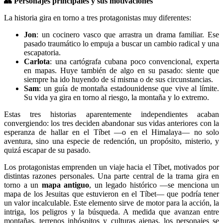
👥
Personajes principales y sus motivaciones
La historia gira en torno a tres protagonistas muy diferentes:
Jon
: un cocinero vasco que arrastra un drama familiar. Ese
pasado traumático lo empuja a buscar un cambio radical y una
escapatoria.
Carlota
: una cartógrafa cubana poco convencional, experta
en mapas. Huye también de algo en su pasado: siente que
siempre ha ido huyendo de sí misma o de sus circunstancias.
Sam
: un guía de montaña estadounidense que vive al límite.
Su vida ya gira en torno al riesgo, la montaña y lo extremo.
Estas tres historias aparentemente independientes acaban
convergiendo: los tres deciden abandonar sus vidas anteriores con la
esperanza de hallar en el Tíbet —o en el Himalaya— no solo
aventura, sino una especie de redención, un propósito, misterio, y
quizá escapar de su pasado.
Los protagonistas emprenden un viaje hacia el Tíbet, motivados por
distintas razones personales. Una parte central de la trama gira en
torno a un
mapa antiguo
, un legado histórico —se menciona un
mapa de los Jesuitas que estuvieron en el Tíbet— que podría tener
un valor incalculable. Este elemento sirve de motor para la acción, la
intriga, los peligros y la búsqueda. A medida que avanzan entre
montañas, terrenos inhóspitos y culturas ajenas, los personajes se