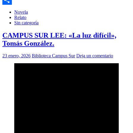
Compartir
Novela
Relato
Sin categoría
CAMPUS SUR LEE: «La luz difícil»,
Tomás González.
23 enero, 2026
Biblioteca Campus Sur
Deja un comentario