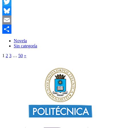
Facebook
Twitter
Bluesky
Email
Compartir
Novela
Sin categoría
1
2
3
…
50
»