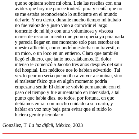
que se opinara sobre mi obra. Leía las reseñas con una
avidez que hoy me parece tontería pura y sentía que no
se me estaba reconociendo lo suficiente en el mundo
del arte. Y era cierto, durante mucho tiempo mi trabajo
no fue valorado y justo vino a coincidir el largo
tormento de mi hijo con una voluminosa y viscosa
marea de reconocimiento que yo no quería ya para nada
y parecía llegar en ese momento solo para estorbar en
nuestra aflicción, como podrían estorbar un travesti, o
un mico, o un loco en un entierro. Claro que también
llegó el dinero, que tanto necesitábamos. El dolor
intenso le comenzó a Jacobo tres años después del salir
del hospital. Los médicos nos lo habían advertido. Tal
vez lo peor no sería que no iba a volver a caminar, sino
el malestar físico que en algún momento podría
empezar a sentir. El dolor se volvió permanente con el
paso del tiempo y fue aumentando en intensidad, a tal
punto que había días, no todos, por fortuna, en que
debíamos entrar con mucho cuidado a su cuarto, y
hablar en voz muy baja para evitar que el ruido lo
hiciera gemir y temblar.»
González, T.
La luz difícil
, México, 2023