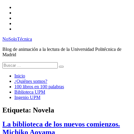
Saltar
Twitter
al
Instagram
contenido
Facebook
RSS
Email
NoSoloTécnica
Blog de animación a la lectura de la Universidad Politécnica de
Madrid
Buscar:
Inicio
¿Quiénes somos?
100 libros en 100 palabras
Biblioteca UPM
Ingenio UPM
Etiqueta:
Novela
La biblioteca de los nuevos comienzos.
Michiko Aoyama