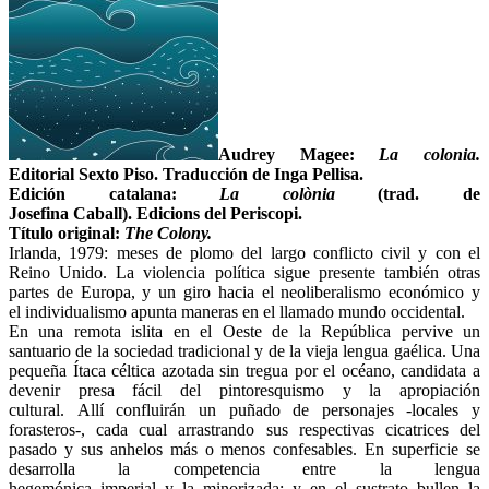
Audrey Magee:
La colonia.
Editorial Sexto Piso. Traducción de Inga Pellisa.
Edición catalana:
La colònia
(trad. de
Josefina Caball). Edicions del Periscopi.
Título original:
The Colony.
Irlanda, 1979: meses de plomo del largo conflicto civil y con el
Reino Unido. La violencia política sigue presente también otras
partes de Europa, y un giro hacia el neoliberalismo económico y
el individualismo apunta maneras en el llamado mundo occidental.
En una remota islita en el Oeste de la República pervive un
santuario de la sociedad tradicional y de la vieja lengua gaélica. Una
pequeña Ítaca céltica azotada sin tregua por el océano, candidata a
devenir presa fácil del pintoresquismo y la apropiación
cultural. Allí confluirán un puñado de personajes -locales y
forasteros-, cada cual arrastrando sus respectivas cicatrices del
pasado y sus anhelos más o menos confesables. En superficie se
desarrolla la competencia entre la lengua
hegemónica imperial y la minorizada; y en el sustrato bullen la