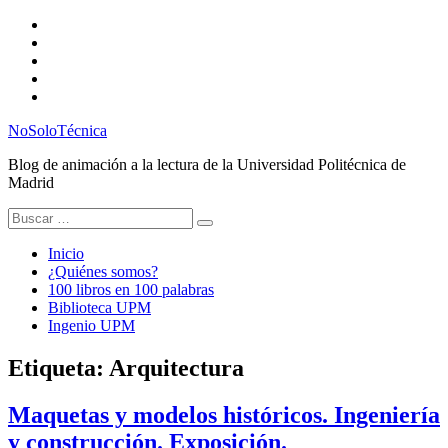
Saltar
Twitter
al
Instagram
contenido
Facebook
RSS
Email
NoSoloTécnica
Blog de animación a la lectura de la Universidad Politécnica de
Madrid
Buscar:
Inicio
¿Quiénes somos?
100 libros en 100 palabras
Biblioteca UPM
Ingenio UPM
Etiqueta:
Arquitectura
Maquetas y modelos históricos. Ingeniería
y construcción. Exposición.