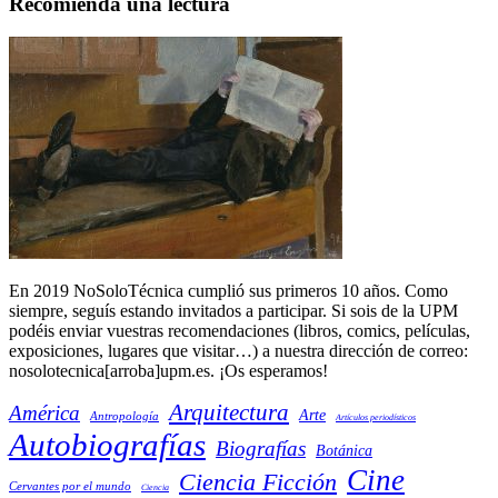
Recomienda una lectura
En 2019 NoSoloTécnica cumplió sus primeros 10 años. Como
siempre, seguís estando invitados a participar. Si sois de la UPM
podéis enviar vuestras recomendaciones (libros, comics, películas,
exposiciones, lugares que visitar…) a nuestra dirección de correo:
nosolotecnica[arroba]upm.es. ¡Os esperamos!
Arquitectura
América
Arte
Antropología
Artículos periodísticos
Autobiografías
Biografías
Botánica
Cine
Ciencia Ficción
Cervantes por el mundo
Ciencia