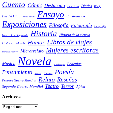
Cuento
Cómic
Destacado
Diarios
Detectives
Dibujo
Ensayo
Epistolarios
Día del Libro
Edad Media
Exposiciones
Filosofía
Fotografía
Geografía
Historia
Historia de la ciencia
Guerra Civil Española
Libros de viajes
Humor
Historia del arte
Mujeres escritoras
Microrrelato
Literatura medieval
Novela
Música
Películas
Novela negra
Poesía
Pensamiento
Pintura
Pintores
Reseñas
Relato
Primera Guerra Mundial
Teatro
Terror
Segunda Guerra Mundial
África
Archivos
Archivos