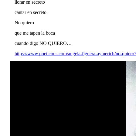
llorar en secreto
cantar en secreto.
No quiero
que me tapen la boca
cuando digo NO QUIERO…
https://www.poeticous.com/angela-figuera-aymerich/no-quiero?