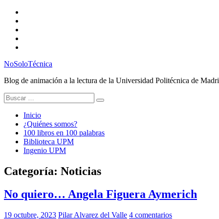
Saltar
Twitter
al
Instagram
contenido
Facebook
RSS
Email
NoSoloTécnica
Blog de animación a la lectura de la Universidad Politécnica de Madr
Buscar:
Inicio
¿Quiénes somos?
100 libros en 100 palabras
Biblioteca UPM
Ingenio UPM
Categoría:
Noticias
No quiero… Angela Figuera Aymerich
19 octubre, 2023
Pilar Alvarez del Valle
4 comentarios