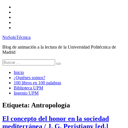
Saltar
Twitter
al
Instagram
contenido
Facebook
RSS
Email
NoSoloTécnica
Blog de animación a la lectura de la Universidad Politécnica de
Madrid
Buscar:
Inicio
¿Quiénes somos?
100 libros en 100 palabras
Biblioteca UPM
Ingenio UPM
Etiqueta:
Antropología
El concepto del honor en la sociedad
mediterránea / J. G. Peristiany [ed.]