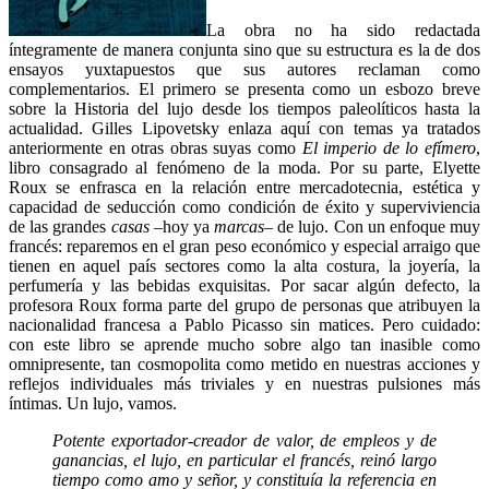
La obra no ha sido redactada
íntegramente de manera conjunta sino que su estructura es la de dos
ensayos yuxtapuestos que sus autores reclaman como
complementarios. El primero se presenta como un esbozo breve
sobre la Historia del lujo desde los tiempos paleolíticos hasta la
actualidad. Gilles Lipovetsky enlaza aquí con temas ya tratados
anteriormente en otras obras suyas como
El imperio de lo efímero
,
libro consagrado al fenómeno de la moda. Por su parte, Elyette
Roux se enfrasca en la relación entre mercadotecnia, estética y
capacidad de seducción como condición de éxito y superviviencia
de las grandes
casas
–hoy ya
marcas
– de lujo. Con un enfoque muy
francés: reparemos en el gran peso económico y especial arraigo que
tienen en aquel país sectores como la alta costura, la joyería, la
perfumería y las bebidas exquisitas. Por sacar algún defecto, la
profesora Roux forma parte del grupo de personas que atribuyen la
nacionalidad francesa a Pablo Picasso sin matices. Pero cuidado:
con este libro se aprende mucho sobre algo tan inasible como
omnipresente, tan cosmopolita como metido en nuestras acciones y
reflejos individuales más triviales y en nuestras pulsiones más
íntimas. Un lujo, vamos.
Potente exportador-creador de valor, de empleos y de
ganancias, el lujo, en particular el francés, reinó largo
tiempo como amo y señor, y constituía la referencia en