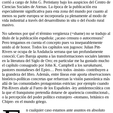
corrió a cargo de John G. Peristiany bajo los auspicios del Centro de
Ciencias Sociales de Atenas. La época de la publicación era
especialmente significativa para esta zona del mundo por cuanto al
menos su parte europea se incorporaría ya plenamente al modo de
vida industrial a través del desarrollismo in situ o del éxodo rural
masivo.
No sabemos por qué el término vergüenza (=shame) no se tradujo al
título de la publicación española: ¿acaso censura o autocensura?
Pero tengamos en cuenta el concepto pues va inseparablemente
unido al de honor. Todos los capítulos son jugosos: Julian Pitt-
Rivers se ocupa de la Andalucía serrana que tan profundamente
conoció; Caro Baroja apunta a las transformaciones sociales latentes
en la literatura del Siglo de Oro; en particular me ha gustado mucho
el capítulo consagrado por John K. Campbell a los
sarakatsani
,
pastores montañeses del Epiro… Pero todos -insisto- contribuyen a
la grandeza del libro. Además, entre líneas este aporta observaciones
histórico-políticas concretas que refuerzan la visión panorámica más
allá de las comunidades protagonistas estrictas: por ejemplo cuando
Pitt-Rivers alude al Fuero de los Españoles -ley antidemocrática con
la que el franquismo pretendía dotarse de apariencia constitucional-,
o la percepción del poder político extranjero -otomano, británico en
Chipre- en el mundo griego.
n cualquier caso estamos ante asuntos en absoluto