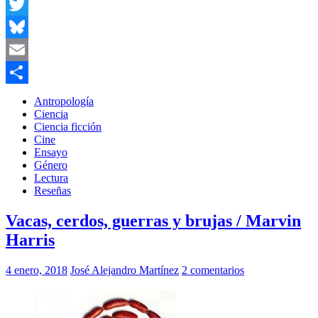
Facebook
Twitter
Bluesky
Email
Compartir
Antropología
Ciencia
Ciencia ficción
Cine
Ensayo
Género
Lectura
Reseñas
Vacas, cerdos, guerras y brujas / Marvin
Harris
4 enero, 2018
José Alejandro Martínez
2 comentarios