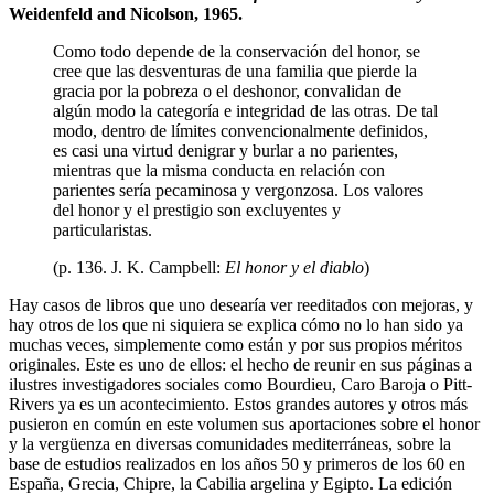
Weidenfeld and Nicolson, 1965.
Como todo depende de la conservación del honor, se
cree que las desventuras de una familia que pierde la
gracia por la pobreza o el deshonor, convalidan de
algún modo la categoría e integridad de las otras. De tal
modo, dentro de límites convencionalmente definidos,
es casi una virtud denigrar y burlar a no parientes,
mientras que la misma conducta en relación con
parientes sería pecaminosa y vergonzosa. Los valores
del honor y el prestigio son excluyentes y
particularistas.
(p. 136. J. K. Campbell:
El honor y el diablo
)
Hay casos de libros que uno desearía ver reeditados con mejoras, y
hay otros de los que ni siquiera se explica cómo no lo han sido ya
muchas veces, simplemente como están y por sus propios méritos
originales. Este es uno de ellos: el hecho de reunir en sus páginas a
ilustres investigadores sociales como Bourdieu, Caro Baroja o Pitt-
Rivers ya es un acontecimiento. Estos grandes autores y otros más
pusieron en común en este volumen sus aportaciones sobre el honor
y la vergüenza en diversas comunidades mediterráneas, sobre la
base de estudios realizados en los años 50 y primeros de los 60 en
España, Grecia, Chipre, la Cabilia argelina y Egipto. La edición