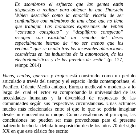
Es asombroso el esfuerzo que las gentes están
dispuestas a realizar para obtener lo que Thorstein
Veblen describió como la emoción vicaria de ser
confundidos con miembros de una clase que no tiene
que trabajar. Las mordaces expresiones de Veblen
“consumo conspicuo” y “despilfarro conspicuo”
recogen con exactitud un sentido del deseo
especialmente intenso de “no ser menos que los
vecinos” que se oculta tras las incesantes alteraciones
cosméticas en las industrias de la automoción, de los
electrodomésticos y de las prendas de vestir”
(p. 127,
reimpr. 2014)
Vacas, cerdos, guerras y brujas
está construido como un periplo
articulado a través del tiempo y el espacio -India contemporánea, el
Pacífico, Oriente Medio antiguo, Europa medieval y moderna- a lo
largo del cual el lector va comprobando la universalidad de las
necesidades humanas y la diversidad de respuestas de las
comunidades según sus respectivas circunstancias. Unas actitudes
mucho más relacionadas entre sí que lo que se podría imaginar
desde un etnocentrismo miope. Como avisábamos al principio, las
conclusiones no pueden ser más provechosas para el presente
habiendo hecho la debida transposición desde los años 70 del siglo
XX en que este clásico fue escrito.