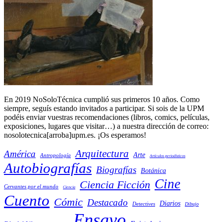
En 2019 NoSoloTécnica cumplió sus primeros 10 años. Como
siempre, seguís estando invitados a participar. Si sois de la UPM
podéis enviar vuestras recomendaciones (libros, comics, películas,
exposiciones, lugares que visitar…) a nuestra dirección de correo:
nosolotecnica[arroba]upm.es. ¡Os esperamos!
Arquitectura
América
Arte
Antropología
Artículos periodísticos
Autobiografías
Biografías
Botánica
Cine
Ciencia Ficción
Cervantes por el mundo
Ciencia
Cuento
Cómic
Destacado
Diarios
Detectives
Dibujo
Ensayo