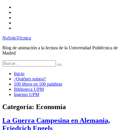
Saltar
Twitter
al
Instagram
contenido
Facebook
RSS
Email
NoSoloTécnica
Blog de animación a la lectura de la Universidad Politécnica de
Madrid
Buscar:
Inicio
¿Quiénes somos?
100 libros en 100 palabras
Biblioteca UPM
Ingenio UPM
Categoría:
Economía
La Guerra Campesina en Alemania,
Friedrich Engels