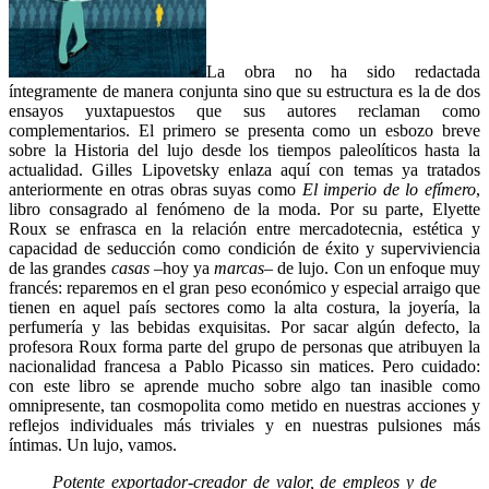
La obra no ha sido redactada
íntegramente de manera conjunta sino que su estructura es la de dos
ensayos yuxtapuestos que sus autores reclaman como
complementarios. El primero se presenta como un esbozo breve
sobre la Historia del lujo desde los tiempos paleolíticos hasta la
actualidad. Gilles Lipovetsky enlaza aquí con temas ya tratados
anteriormente en otras obras suyas como
El imperio de lo efímero
,
libro consagrado al fenómeno de la moda. Por su parte, Elyette
Roux se enfrasca en la relación entre mercadotecnia, estética y
capacidad de seducción como condición de éxito y superviviencia
de las grandes
casas
–hoy ya
marcas
– de lujo. Con un enfoque muy
francés: reparemos en el gran peso económico y especial arraigo que
tienen en aquel país sectores como la alta costura, la joyería, la
perfumería y las bebidas exquisitas. Por sacar algún defecto, la
profesora Roux forma parte del grupo de personas que atribuyen la
nacionalidad francesa a Pablo Picasso sin matices. Pero cuidado:
con este libro se aprende mucho sobre algo tan inasible como
omnipresente, tan cosmopolita como metido en nuestras acciones y
reflejos individuales más triviales y en nuestras pulsiones más
íntimas. Un lujo, vamos.
Potente exportador-creador de valor, de empleos y de