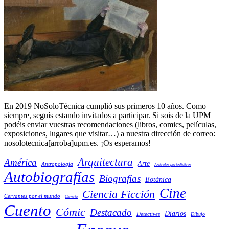
En 2019 NoSoloTécnica cumplió sus primeros 10 años. Como
siempre, seguís estando invitados a participar. Si sois de la UPM
podéis enviar vuestras recomendaciones (libros, comics, películas,
exposiciones, lugares que visitar…) a nuestra dirección de correo:
nosolotecnica[arroba]upm.es. ¡Os esperamos!
Arquitectura
América
Arte
Antropología
Artículos periodísticos
Autobiografías
Biografías
Botánica
Cine
Ciencia Ficción
Cervantes por el mundo
Ciencia
Cuento
Cómic
Destacado
Diarios
Detectives
Dibujo