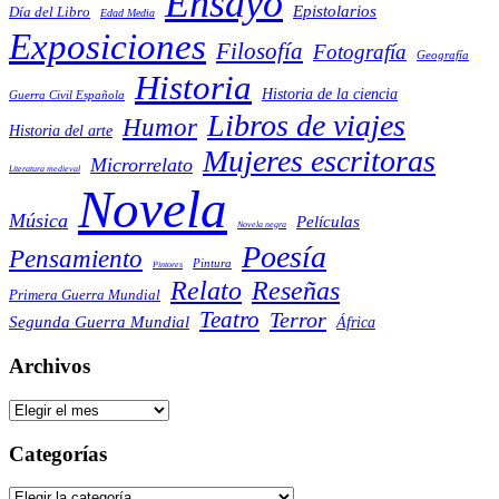
Ensayo
Epistolarios
Día del Libro
Edad Media
Exposiciones
Filosofía
Fotografía
Geografía
Historia
Historia de la ciencia
Guerra Civil Española
Libros de viajes
Humor
Historia del arte
Mujeres escritoras
Microrrelato
Literatura medieval
Novela
Música
Películas
Novela negra
Poesía
Pensamiento
Pintura
Pintores
Reseñas
Relato
Primera Guerra Mundial
Teatro
Terror
Segunda Guerra Mundial
África
Archivos
Archivos
Categorías
Categorías