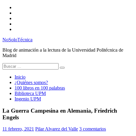
Saltar
Twitter
al
Instagram
contenido
Facebook
RSS
Email
NoSoloTécnica
Blog de animación a la lectura de la Universidad Politécnica de
Madrid
Buscar:
Inicio
¿Quiénes somos?
100 libros en 100 palabras
Biblioteca UPM
Ingenio UPM
La Guerra Campesina en Alemania, Friedrich
Engels
11 febrero, 2021
Pilar Alvarez del Valle
3 comentarios