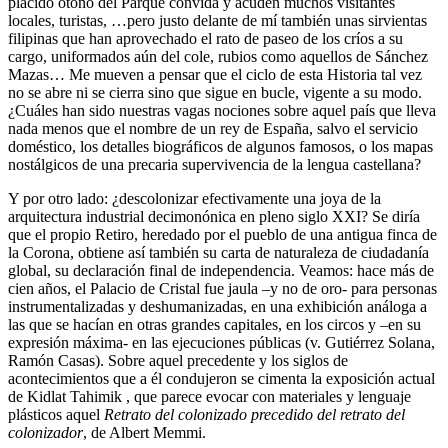
plácido otoño del Parque convida y acuden muchos visitantes
locales, turistas, …pero justo delante de mí también unas sirvientas
filipinas que han aprovechado el rato de paseo de los críos a su
cargo, uniformados aún del cole, rubios como aquellos de Sánchez
Mazas… Me mueven a pensar que el ciclo de esta Historia tal vez
no se abre ni se cierra sino que sigue en bucle, vigente a su modo.
¿Cuáles han sido nuestras vagas nociones sobre aquel país que lleva
nada menos que el nombre de un rey de España, salvo el servicio
doméstico, los detalles biográficos de algunos famosos, o los mapas
nostálgicos de una precaria supervivencia de la lengua castellana?
Y por otro lado: ¿descolonizar efectivamente una joya de la
arquitectura industrial decimonónica en pleno siglo XXI? Se diría
que el propio Retiro, heredado por el pueblo de una antigua finca de
la Corona, obtiene así también su carta de naturaleza de ciudadanía
global, su declaración final de independencia. Veamos: hace más de
cien años, el Palacio de Cristal fue jaula –y no de oro- para personas
instrumentalizadas y deshumanizadas, en una exhibición análoga a
las que se hacían en otras grandes capitales, en los circos y –en su
expresión máxima- en las ejecuciones públicas (v. Gutiérrez Solana,
Ramón Casas). Sobre aquel precedente y los siglos de
acontecimientos que a él condujeron se cimenta la exposición actual
de Kidlat Tahimik , que parece evocar con materiales y lenguaje
plásticos aquel
Retrato del colonizado precedido del retrato del
colonizador
, de Albert Memmi.