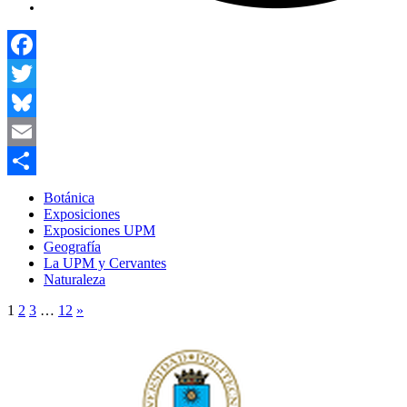
Facebook
Twitter
Bluesky
Email
Compartir
Botánica
Exposiciones
Exposiciones UPM
Geografía
La UPM y Cervantes
Naturaleza
1
2
3
…
12
»