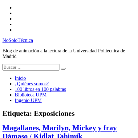
Saltar
Twitter
al
Instagram
contenido
Facebook
RSS
Email
NoSoloTécnica
Blog de animación a la lectura de la Universidad Politécnica de
Madrid
Buscar:
Inicio
¿Quiénes somos?
100 libros en 100 palabras
Biblioteca UPM
Ingenio UPM
Etiqueta:
Exposiciones
Magallanes, Marilyn, Mickey y fray
Dámaso / Kidlat Tahimik