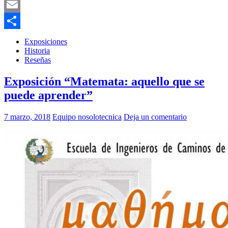
Bluesky
Email
Compartir
Exposiciones
Historia
Reseñas
Exposición “Matemata: aquello que se
puede aprender”
7 marzo, 2018
Equipo nosolotecnica
Deja un comentario