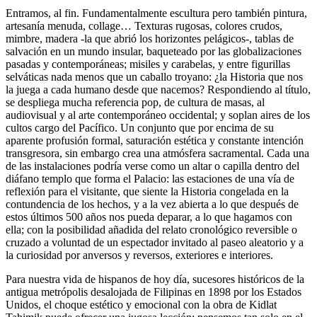
Entramos, al fin. Fundamentalmente escultura pero también pintura,
artesanía menuda, collage… Texturas rugosas, colores crudos,
mimbre, madera -la que abrió los horizontes pelágicos-, tablas de
salvación en un mundo insular, baqueteado por las globalizaciones
pasadas y contemporáneas; misiles y carabelas, y entre figurillas
selváticas nada menos que un caballo troyano: ¿la Historia que nos
la juega a cada humano desde que nacemos? Respondiendo al título,
se despliega mucha referencia pop, de cultura de masas, al
audiovisual y al arte contemporáneo occidental; y soplan aires de los
cultos cargo del Pacífico. Un conjunto que por encima de su
aparente profusión formal, saturación estética y constante intención
transgresora, sin embargo crea una atmósfera sacramental. Cada una
de las instalaciones podría verse como un altar o capilla dentro del
diáfano templo que forma el Palacio: las estaciones de una vía de
reflexión para el visitante, que siente la Historia congelada en la
contundencia de los hechos, y a la vez abierta a lo que después de
estos últimos 500 años nos pueda deparar, a lo que hagamos con
ella; con la posibilidad añadida del relato cronológico reversible o
cruzado a voluntad de un espectador invitado al paseo aleatorio y a
la curiosidad por anversos y reversos, exteriores e interiores.
Para nuestra vida de hispanos de hoy día, sucesores históricos de la
antigua metrópolis desalojada de Filipinas en 1898 por los Estados
Unidos, el choque estético y emocional con la obra de Kidlat