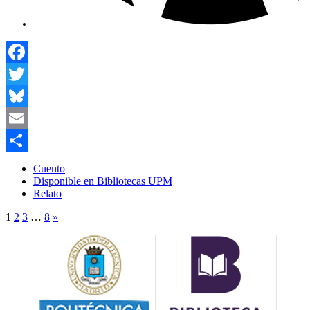
Facebook
Twitter
Bluesky
Email
Compartir
Cuento
Disponible en Bibliotecas UPM
Relato
1
2
3
…
8
»