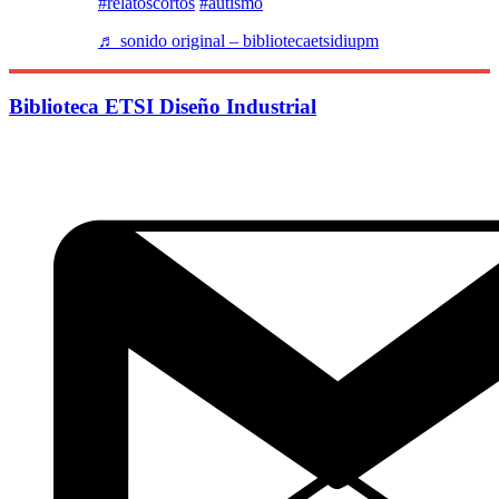
#relatoscortos
#autismo
♬ sonido original – bibliotecaetsidiupm
Biblioteca ETSI Diseño Industrial