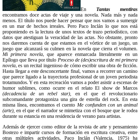
En
Tantas mentiras
encontramos doce actas de viaje y una novela. Nada más y nada
menos. El título nos puede hacer pensar que nos vamos a sumergir
en un mar de hechos irreales. Pero Paco Inclán lo que nos está
proponiendo es la lectura de unos textos de trazo periodístico, con
datos que atestiguan la veracidad de las actas. No obstante, pronto
nos daremos cuenta de que estamos en el vórtice de un juego, un
juego que alcanzará su culmen en la novela que cierra el volumen.
Mi primera novela
, que aparece enmarcada literalmente en un
Epílogo que lleva por título
Proceso de (des)escritura de mi primera
novela
, es un recital ingenioso de cómo escribir una obra de ficción.
Hasta llegar a este desconcertante final, vamos a recorrer un camino
que parece ligado a la trayectoria profesional de un joven periodista
trotamundos. Y en esta recreación vamos a poder asistir a escenas de
humor sublimes, como ocurre en el relato El show de Marcos
(decadencia de un rebel star),
en el que el revolucionario
subcomandante protagoniza una gira de estrella del rock. En esta
misma línea, encontramos el cuento
Me confunden con un animal
(arte),
en el que el narrador se mimetiza con el bosque que le rodea
durante su estancia en una residencia de verano para artistas.
Además de ejercer como editor de la revista de arte y pensamiento
Bostezo e impartir cursos de formación en escritura creativa, entre
otras múltiples actividades, Paco Inclán (Valencia, 1975) ha