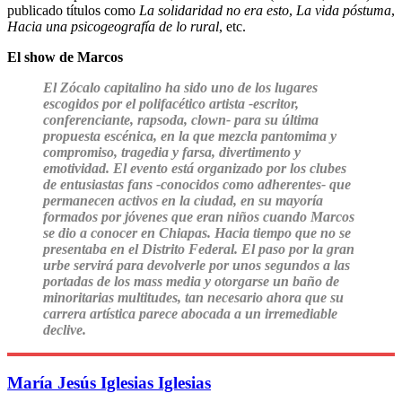
publicado títulos como
La solidaridad no era esto
,
La vida póstuma
,
Hacia una psicogeografía de lo rural
, etc.
El show de Marcos
El Zócalo capitalino ha sido uno de los lugares
escogidos por el polifacético artista -escritor,
conferenciante, rapsoda, clown- para su última
propuesta escénica, en la que mezcla pantomima y
compromiso, tragedia y farsa, divertimento y
emotividad. El evento está organizado por los clubes
de entusiastas fans -conocidos como adherentes- que
permanecen activos en la ciudad, en su mayoría
formados por jóvenes que eran niños cuando Marcos
se dio a conocer en Chiapas. Hacia tiempo que no se
presentaba en el Distrito Federal. El paso por la gran
urbe servirá para devolverle por unos segundos a las
portadas de los mass media y otorgarse un baño de
minoritarias multitudes, tan necesario ahora que su
carrera artística parece abocada a un irremediable
declive.
María Jesús Iglesias Iglesias