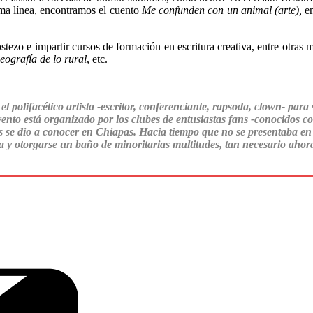
sma línea, encontramos el cuento
Me confunden con un animal (arte),
en
ezo e impartir cursos de formación en escritura creativa, entre otras m
ografía de lo rural
, etc.
el polifacético artista -escritor, conferenciante, rapsoda, clown- pa
evento está organizado por los clubes de entusiastas fans -conocidos 
e dio a conocer en Chiapas. Hacia tiempo que no se presentaba en el
a y otorgarse un baño de minoritarias multitudes, tan necesario ahor