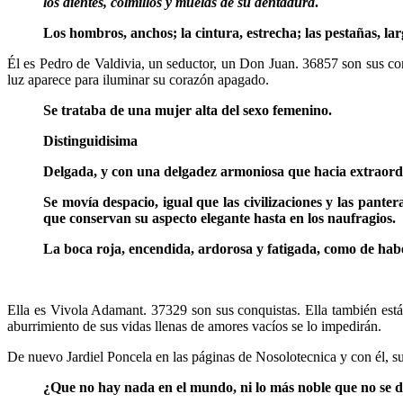
los dientes, colmillos y muelas de su dentadura
.
Los hombros, anchos; la cintura, estrecha; las pestañas, la
Él es Pedro de Valdivia, un seductor, un Don Juan. 36857 son sus conq
luz aparece para iluminar su corazón apagado.
Se trataba de una mujer alta del sexo femenino.
Distinguidisima
Delgada, y con una delgadez armoniosa que hacia extraordi
Se movía despacio, igual que las civilizaciones y las pante
que conservan su aspecto elegante hasta en los naufragios.
La boca roja, encendida, ardorosa y fatigada, como de ha
Ella es Vivola Adamant. 37329 son sus conquistas. Ella también está 
aburrimiento de sus vidas llenas de amores vacíos se lo impedirán.
De nuevo Jardiel Poncela en las páginas de Nosolotecnica y con él, s
¿Que no hay nada en el mundo, ni lo más noble que no se d