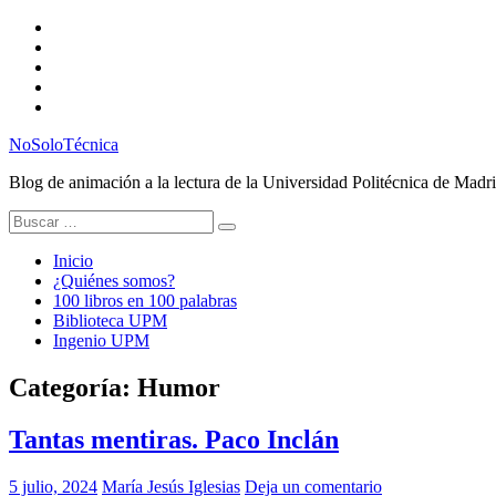
Saltar
Twitter
al
Instagram
contenido
Facebook
RSS
Email
NoSoloTécnica
Blog de animación a la lectura de la Universidad Politécnica de Madr
Buscar:
Inicio
¿Quiénes somos?
100 libros en 100 palabras
Biblioteca UPM
Ingenio UPM
Categoría:
Humor
Tantas mentiras. Paco Inclán
5 julio, 2024
María Jesús Iglesias
Deja un comentario