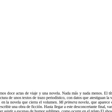
os doce actas de viaje y una novela. Nada más y nada menos. El tí
ectura de unos textos de trazo periodístico, con datos que atestiguan la
 en la novela que cierra el volumen.
Mi primera novela
, que aparece 
escribir una obra de ficción. Hasta llegar a este desconcertante final, v
er asistir a escenas de humor sublimes, como ocurre en el relato El s