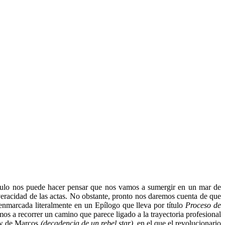
tulo nos puede hacer pensar que nos vamos a sumergir en un mar de
 veracidad de las actas. No obstante, pronto nos daremos cuenta de que
enmarcada literalmente en un Epílogo que lleva por título
Proceso de
amos a recorrer un camino que parece ligado a la trayectoria profesional
how de Marcos
(decadencia de un rebel star),
en el que el revolucionario