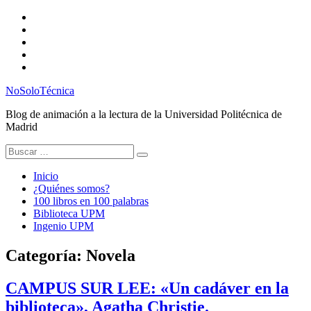
Saltar
Twitter
al
Instagram
contenido
Facebook
RSS
Email
NoSoloTécnica
Blog de animación a la lectura de la Universidad Politécnica de
Madrid
Buscar:
Inicio
¿Quiénes somos?
100 libros en 100 palabras
Biblioteca UPM
Ingenio UPM
Categoría:
Novela
CAMPUS SUR LEE: «Un cadáver en la
biblioteca», Agatha Christie.