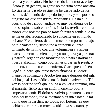
setenta y ocho años. No he perdido la memoria, estoy
lúcido y, en general, la gente no me trata como anciano.
Lo que sí ha pasado es que me he despegado de los
asuntos del mundo del bípedo implume, y son pocos o
ninguno los que considero importantes. Hasta que
ocurrió lo de Jacobo, andaba yo muy pendiente de lo
que se opinara sobre mi obra. Leía las reseñas con una
avidez que hoy me parece tontería pura y sentía que no
se me estaba reconociendo lo suficiente en el mundo
del arte. Y era cierto, durante mucho tiempo mi trabajo
no fue valorado y justo vino a coincidir el largo
tormento de mi hijo con una voluminosa y viscosa
marea de reconocimiento que yo no quería ya para nada
y parecía llegar en ese momento solo para estorbar en
nuestra aflicción, como podrían estorbar un travesti, o
un mico, o un loco en un entierro. Claro que también
llegó el dinero, que tanto necesitábamos. El dolor
intenso le comenzó a Jacobo tres años después del salir
del hospital. Los médicos nos lo habían advertido. Tal
vez lo peor no sería que no iba a volver a caminar, sino
el malestar físico que en algún momento podría
empezar a sentir. El dolor se volvió permanente con el
paso del tiempo y fue aumentando en intensidad, a tal
punto que había días, no todos, por fortuna, en que
debíamos entrar con mucho cuidado a su cuarto, y