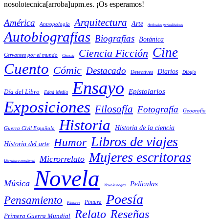
nosolotecnica[arroba]upm.es. ¡Os esperamos!
Arquitectura
América
Arte
Antropología
Artículos periodísticos
Autobiografías
Biografías
Botánica
Cine
Ciencia Ficción
Cervantes por el mundo
Ciencia
Cuento
Cómic
Destacado
Diarios
Detectives
Dibujo
Ensayo
Epistolarios
Día del Libro
Edad Media
Exposiciones
Filosofía
Fotografía
Geografía
Historia
Historia de la ciencia
Guerra Civil Española
Libros de viajes
Humor
Historia del arte
Mujeres escritoras
Microrrelato
Literatura medieval
Novela
Música
Películas
Novela negra
Poesía
Pensamiento
Pintura
Pintores
Reseñas
Relato
Primera Guerra Mundial