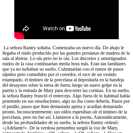
La señora Bantry soñaba. Comenzaba un nuevo día. De abajo le
llegaba el ruido producido por las grandes persianas de madera de la
sala al abrirse. Lo oía pero no lo oía. Los discretos y amortiguados
ruidos de la casa continuarían media hora más. Eran tan familiares
que ya no turbaban su sueño. Culminarían con el rumor de pasos
rápidos pero comedidos por el corredor, el roce de un vestido
estampado, el tintineo de la porcelana al depositarla en la bandeja
del desayuno sobre la mesa de fuera; luego un suave golpe en la
puerta y la entrada de Mary para descorrer las cortinas. En su sueño,
la señora Bantry frunció el entrecejo. Algo fuera de lo habitual había
penetrado en sus ensoñaciones, algo no iba como debería. Pasos por
el pasillo, pasos que iban demasiado aprisa y acudían demasiado
pronto. Inconscientemente, sus oídos esperaban oír el tintineo de la
porcelana, pero no fue así. Llamaron a la puerta. Automáticamente,
desde las profundidades de su sueño, la señora Bantry ordenó:
«¡Adelante!». De la verdosa penumbra surgió la voz de Mary,