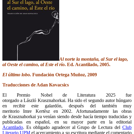
Al norte la montaña, al Sur el lago,
al Oeste el camino, al Este el río
. Ed. Acantilado, 2005.
El último lobo.
Fundación Ortega Muñoz, 2009
Traducciones de Adan Kovacsics
El Premio Nobel de Literatura 2025 fue
otorgado a László Krasznahorkai. Ha sido el segundo autor húngaro
en recibir este galardón, después del también muy
meritorio Imre Kertèsz en 2002. Afortunadamente las obras
de Krasznahorkai ya venían siendo desde hacía tiempo traducidas y
publicadas en español, en su mayor parte en la editorial
Acantilado
. Es obligado agradecer al Grupo de Lectura del
Club
Literario UPM
el acercamiento a su escritura mediante el comentario