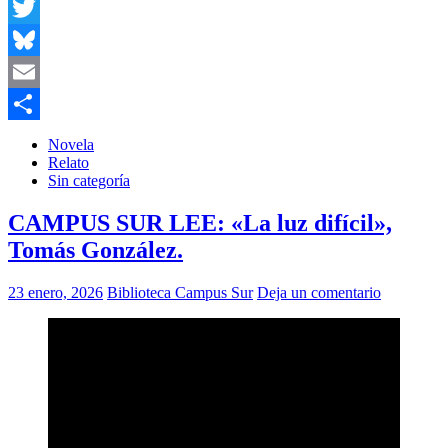
Facebook
Twitter
Bluesky
Email
Compartir
Novela
Relato
Sin categoría
CAMPUS SUR LEE: «La luz difícil»,
Tomás González.
23 enero, 2026
Biblioteca Campus Sur
Deja un comentario