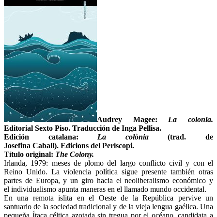
Audrey Magee:
La colonia.
Editorial Sexto Piso. Traducción de Inga Pellisa.
Edición catalana:
La colònia
(trad. de
Josefina Caball). Edicions del Periscopi.
Título original:
The Colony.
Irlanda, 1979: meses de plomo del largo conflicto civil y con el
Reino Unido. La violencia política sigue presente también otras
partes de Europa, y un giro hacia el neoliberalismo económico y
el individualismo apunta maneras en el llamado mundo occidental.
En una remota islita en el Oeste de la República pervive un
santuario de la sociedad tradicional y de la vieja lengua gaélica. Una
pequeña Ítaca céltica azotada sin tregua por el océano, candidata a