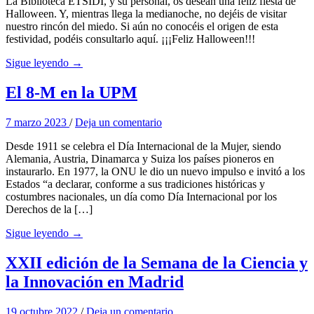
La Biblioteca ETSIDI, y su personal, os desean una feliz fiesta de
Halloween. Y, mientras llega la medianoche, no dejéis de visitar
nuestro rincón del miedo. Si aún no conocéis el origen de esta
festividad, podéis consultarlo aquí. ¡¡¡Feliz Halloween!!!
Sigue leyendo →
El 8-M en la UPM
7 marzo 2023
/
Deja un comentario
Desde 1911 se celebra el Día Internacional de la Mujer, siendo
Alemania, Austria, Dinamarca y Suiza los países pioneros en
instaurarlo. En 1977, la ONU le dio un nuevo impulso e invitó a los
Estados “a declarar, conforme a sus tradiciones históricas y
costumbres nacionales, un día como Día Internacional por los
Derechos de la […]
Sigue leyendo →
XXII edición de la Semana de la Ciencia y
la Innovación en Madrid
19 octubre 2022
/
Deja un comentario