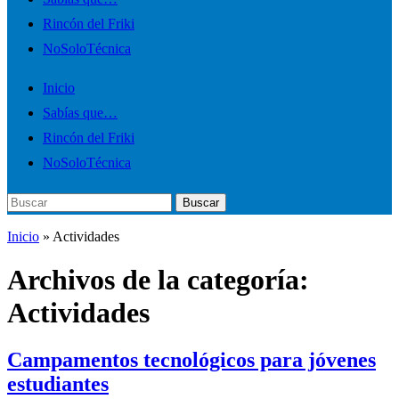
menú
Rincón del Friki
móvil
NoSoloTécnica
Inicio
Sabías que…
Rincón del Friki
NoSoloTécnica
Buscar:
Buscar
Inicio
» Actividades
Archivos de la categoría:
Actividades
Campamentos tecnológicos para jóvenes
estudiantes