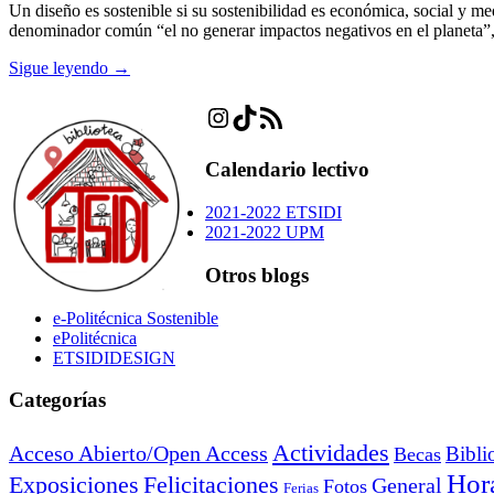
Un diseño es sostenible si su sostenibilidad es económica, social y 
denominador común “el no generar impactos negativos en el planeta”, e
Sigue leyendo →
Instagram
TikTok
Feed RSS
Calendario lectivo
2021-2022 ETSIDI
2021-2022 UPM
Otros blogs
e-Politécnica Sostenible
ePolitécnica
ETSIDIDESIGN
Categorías
Actividades
Acceso Abierto/Open Access
Bibli
Becas
Hora
Exposiciones
Felicitaciones
General
Fotos
Ferias