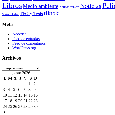
Libros
Pelí
Noticias
Medio ambiente
Normas técnicas
tiktok
TFG y Tesis
Sostenibilidad
Meta
Acceder
Feed de entradas
Feed de comentarios
WordPress.org
Archivos
Archivos
agosto 2026
L
M
X
J
V
S
D
1
2
3
4
5
6
7
8
9
10
11
12
13
14
15
16
17
18
19
20
21
22
23
24
25
26
27
28
29
30
31