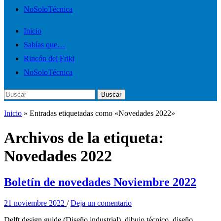
móvil
NoSoloTécnica
Inicio
Sabías que…
Rincón del Friki
NoSoloTécnica
Buscar:
Buscar
Inicio
»
Entradas etiquetadas como «Novedades 2022»
Archivos de la etiqueta:
Novedades 2022
Boletín de novedades Noviembre 2022
21 noviembre 2022
/
Deja un comentario
Delft design guide (Diseño industrial), dibujo técnico, diseño