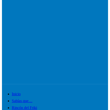
Alternar
Inicio
el
Sabías que…
menú
Rincón del Friki