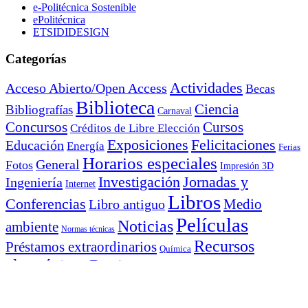
e-Politécnica Sostenible
ePolitécnica
ETSIDIDESIGN
Categorías
Actividades
Acceso Abierto/Open Access
Becas
Biblioteca
Ciencia
Bibliografías
Carnaval
Cursos
Concursos
Créditos de Libre Elección
Exposiciones
Felicitaciones
Educación
Energía
Ferias
Horarios especiales
General
Fotos
Impresión 3D
Investigación
Jornadas y
Ingeniería
Internet
Libros
Conferencias
Libro antiguo
Medio
Películas
Noticias
ambiente
Normas técnicas
Recursos
Préstamos extraordinarios
Química
electrónicos
Revistas
Solidaridad y Voluntariado
tiktok
TFG y Tesis
Sostenibilidad