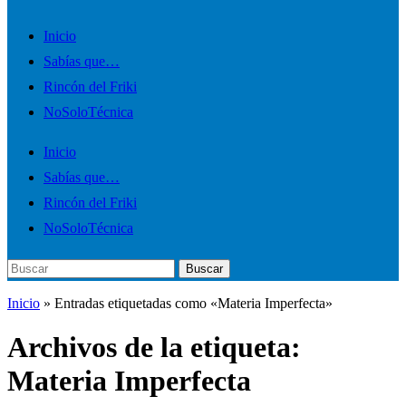
Alternar
Inicio
el
Sabías que…
menú
Rincón del Friki
móvil
NoSoloTécnica
Inicio
Sabías que…
Rincón del Friki
NoSoloTécnica
Buscar:
Buscar
Inicio
»
Entradas etiquetadas como «Materia Imperfecta»
Archivos de la etiqueta:
Materia Imperfecta