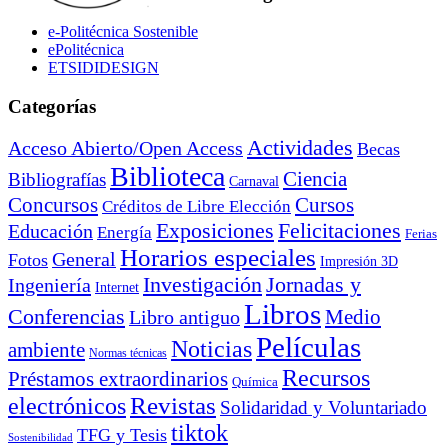
e-Politécnica Sostenible
ePolitécnica
ETSIDIDESIGN
Categorías
Actividades
Acceso Abierto/Open Access
Becas
Biblioteca
Ciencia
Bibliografías
Carnaval
Cursos
Concursos
Créditos de Libre Elección
Exposiciones
Felicitaciones
Educación
Energía
Ferias
Horarios especiales
General
Fotos
Impresión 3D
Investigación
Jornadas y
Ingeniería
Internet
Libros
Conferencias
Libro antiguo
Medio
Películas
Noticias
ambiente
Normas técnicas
Recursos
Préstamos extraordinarios
Química
electrónicos
Revistas
Solidaridad y Voluntariado
tiktok
TFG y Tesis
Sostenibilidad