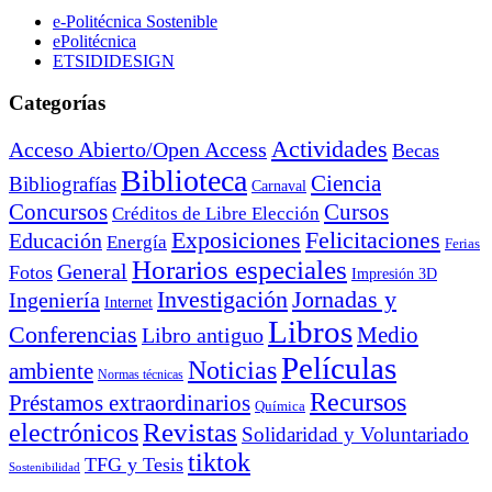
e-Politécnica Sostenible
ePolitécnica
ETSIDIDESIGN
Categorías
Actividades
Acceso Abierto/Open Access
Becas
Biblioteca
Ciencia
Bibliografías
Carnaval
Cursos
Concursos
Créditos de Libre Elección
Exposiciones
Felicitaciones
Educación
Energía
Ferias
Horarios especiales
General
Fotos
Impresión 3D
Investigación
Jornadas y
Ingeniería
Internet
Libros
Conferencias
Libro antiguo
Medio
Películas
Noticias
ambiente
Normas técnicas
Recursos
Préstamos extraordinarios
Química
electrónicos
Revistas
Solidaridad y Voluntariado
tiktok
TFG y Tesis
Sostenibilidad