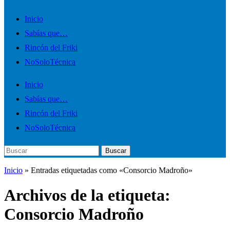
Alternar
Inicio
el
Sabías que…
menú
Rincón del Friki
móvil
NoSoloTécnica
Inicio
Sabías que…
Rincón del Friki
NoSoloTécnica
Buscar:
Buscar
Inicio
»
Entradas etiquetadas como «Consorcio Madroño»
Archivos de la etiqueta:
Consorcio Madroño