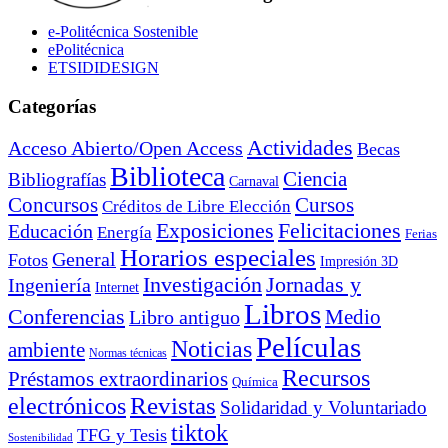
e-Politécnica Sostenible
ePolitécnica
ETSIDIDESIGN
Categorías
Actividades
Acceso Abierto/Open Access
Becas
Biblioteca
Ciencia
Bibliografías
Carnaval
Cursos
Concursos
Créditos de Libre Elección
Exposiciones
Felicitaciones
Educación
Energía
Ferias
Horarios especiales
General
Fotos
Impresión 3D
Investigación
Jornadas y
Ingeniería
Internet
Libros
Conferencias
Libro antiguo
Medio
Películas
Noticias
ambiente
Normas técnicas
Recursos
Préstamos extraordinarios
Química
electrónicos
Revistas
Solidaridad y Voluntariado
tiktok
TFG y Tesis
Sostenibilidad