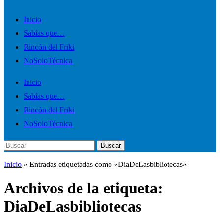
Alternar
Inicio
el
Sabías que…
menú
Rincón del Friki
móvil
NoSoloTécnica
Inicio
Sabías que…
Rincón del Friki
NoSoloTécnica
Buscar:
Buscar
Inicio
»
Entradas etiquetadas como «DiaDeLasbibliotecas»
Archivos de la etiqueta:
DiaDeLasbibliotecas