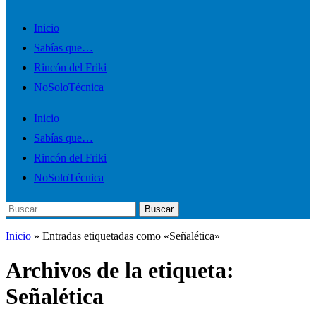
Alternar
Inicio
el
Sabías que…
menú
Rincón del Friki
móvil
NoSoloTécnica
Inicio
Sabías que…
Rincón del Friki
NoSoloTécnica
Buscar:
Buscar
Inicio
»
Entradas etiquetadas como «Señalética»
Archivos de la etiqueta:
Señalética