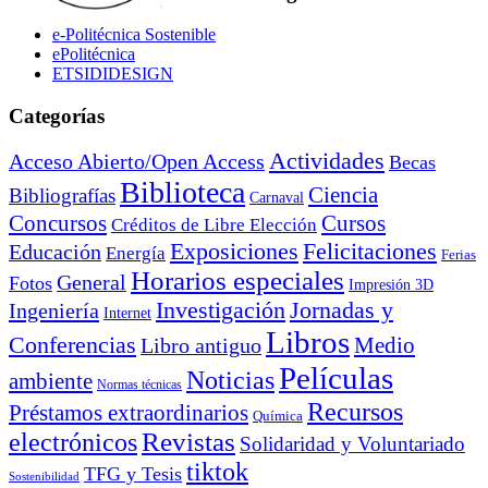
e-Politécnica Sostenible
ePolitécnica
ETSIDIDESIGN
Categorías
Actividades
Acceso Abierto/Open Access
Becas
Biblioteca
Ciencia
Bibliografías
Carnaval
Cursos
Concursos
Créditos de Libre Elección
Exposiciones
Felicitaciones
Educación
Energía
Ferias
Horarios especiales
General
Fotos
Impresión 3D
Investigación
Jornadas y
Ingeniería
Internet
Libros
Conferencias
Libro antiguo
Medio
Películas
Noticias
ambiente
Normas técnicas
Recursos
Préstamos extraordinarios
Química
electrónicos
Revistas
Solidaridad y Voluntariado
tiktok
TFG y Tesis
Sostenibilidad