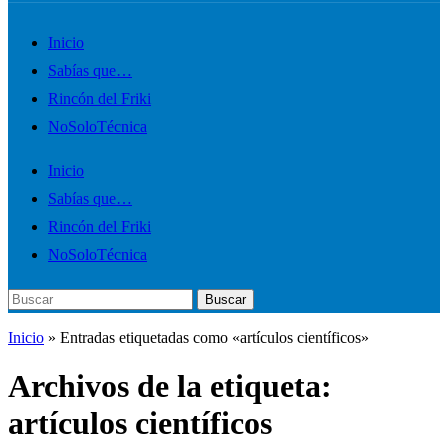
Alternar
Inicio
el
Sabías que…
menú
Rincón del Friki
móvil
NoSoloTécnica
Inicio
Sabías que…
Rincón del Friki
NoSoloTécnica
Buscar:
Buscar
Inicio
»
Entradas etiquetadas como «artículos científicos»
Archivos de la etiqueta:
artículos científicos