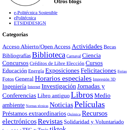
Otros blogs
e-Politécnica Sostenible
ePolitécnica
ETSIDIDESIGN
Categorías
Actividades
Acceso Abierto/Open Access
Becas
Biblioteca
Ciencia
Bibliografías
Carnaval
Cursos
Concursos
Créditos de Libre Elección
Exposiciones
Felicitaciones
Educación
Energía
Ferias
Horarios especiales
General
Fotos
Impresión 3D
Investigación
Jornadas y
Ingeniería
Internet
Libros
Conferencias
Libro antiguo
Medio
Películas
Noticias
ambiente
Normas técnicas
Recursos
Préstamos extraordinarios
Química
electrónicos
Revistas
Solidaridad y Voluntariado
tiktok
TFG y Tesis