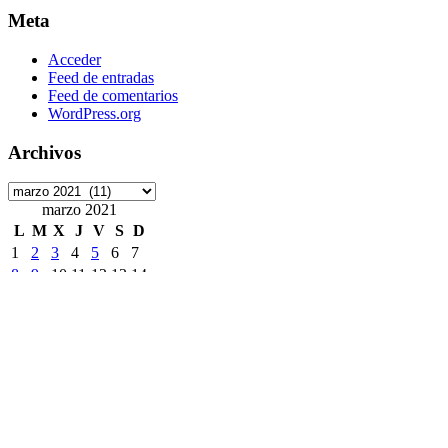
Meta
Acceder
Feed de entradas
Feed de comentarios
WordPress.org
Archivos
Archivos
marzo 2021
L
M
X
J
V
S
D
1
2
3
4
5
6
7
8
9
10
11
12
13
14
15
16
17
18
19
20
21
22
23
24
25
26
27
28
29
30
31
« Feb
Abr »
Etiquetas
ArchivoDigitalUPM