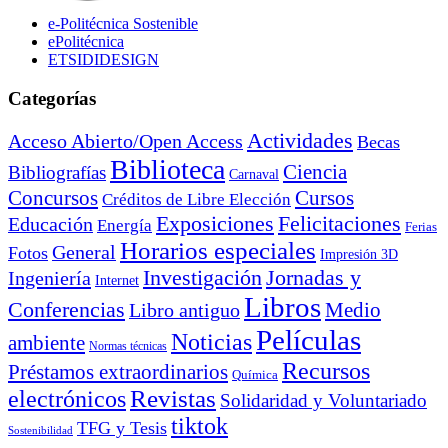
e-Politécnica Sostenible
ePolitécnica
ETSIDIDESIGN
Categorías
Actividades
Acceso Abierto/Open Access
Becas
Biblioteca
Ciencia
Bibliografías
Carnaval
Cursos
Concursos
Créditos de Libre Elección
Exposiciones
Felicitaciones
Educación
Energía
Ferias
Horarios especiales
General
Fotos
Impresión 3D
Investigación
Jornadas y
Ingeniería
Internet
Libros
Conferencias
Libro antiguo
Medio
Películas
Noticias
ambiente
Normas técnicas
Recursos
Préstamos extraordinarios
Química
electrónicos
Revistas
Solidaridad y Voluntariado
tiktok
TFG y Tesis
Sostenibilidad