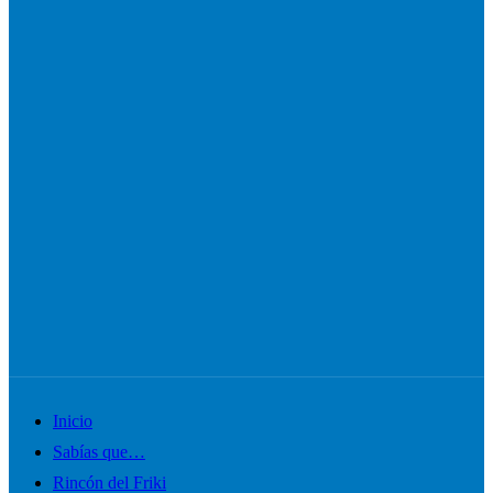
Alternar
Inicio
el
Sabías que…
menú
Rincón del Friki