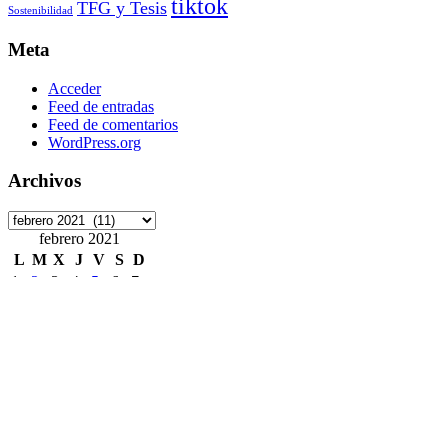
tiktok
TFG y Tesis
Sostenibilidad
Meta
Acceder
Feed de entradas
Feed de comentarios
WordPress.org
Archivos
Archivos
febrero 2021
L
M
X
J
V
S
D
1
2
3
4
5
6
7
8
9
10
11
12
13
14
15
16
17
18
19
20
21
22
23
24
25
26
27
28
« Ene
Mar »
Etiquetas