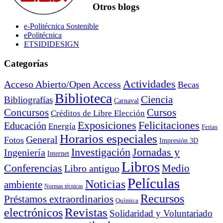
Otros blogs
e-Politécnica Sostenible
ePolitécnica
ETSIDIDESIGN
Categorías
Actividades
Acceso Abierto/Open Access
Becas
Biblioteca
Ciencia
Bibliografías
Carnaval
Cursos
Concursos
Créditos de Libre Elección
Exposiciones
Felicitaciones
Educación
Energía
Ferias
Horarios especiales
General
Fotos
Impresión 3D
Investigación
Jornadas y
Ingeniería
Internet
Libros
Conferencias
Libro antiguo
Medio
Películas
Noticias
ambiente
Normas técnicas
Recursos
Préstamos extraordinarios
Química
electrónicos
Revistas
Solidaridad y Voluntariado