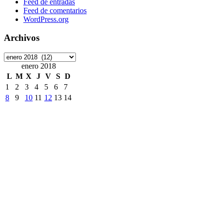
Feed de entradas
Feed de comentarios
WordPress.org
Archivos
Archivos
enero 2018
L
M
X
J
V
S
D
1
2
3
4
5
6
7
8
9
10
11
12
13
14
15
16
17
18
19
20
21
22
23
24
25
26
27
28
29
30
31
« Dic
Feb »
Etiquetas
ArchivoDigitalUPM
#8M
Accede
accesibilidad
ANECA
APCs
Consorcio Madroño
Desinformación
DiaDeLasbibliotecas
DiaInternacionalMujer
DíadelLibro
DíadelaMujer
EELISA
DíadelasBibliotecas