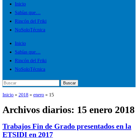
Alternar
Inicio
el
Sabías que…
menú
Rincón del Friki
móvil
NoSoloTécnica
Inicio
Sabías que…
Rincón del Friki
NoSoloTécnica
Buscar:
Buscar
Inicio
»
2018
»
enero
»
15
Archivos diarios:
15 enero 2018
Trabajos Fin de Grado presentados en la
ETSIDI en 2017