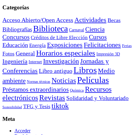
Categorías
Actividades
Acceso Abierto/Open Access
Becas
Biblioteca
Ciencia
Bibliografías
Carnaval
Cursos
Concursos
Créditos de Libre Elección
Exposiciones
Felicitaciones
Educación
Energía
Ferias
Horarios especiales
General
Fotos
Impresión 3D
Investigación
Jornadas y
Ingeniería
Internet
Libros
Conferencias
Libro antiguo
Medio
Películas
Noticias
ambiente
Normas técnicas
Recursos
Préstamos extraordinarios
Química
electrónicos
Revistas
Solidaridad y Voluntariado
tiktok
TFG y Tesis
Sostenibilidad
Meta
Acceder