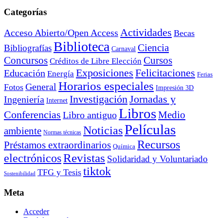
Categorías
Actividades
Acceso Abierto/Open Access
Becas
Biblioteca
Ciencia
Bibliografías
Carnaval
Cursos
Concursos
Créditos de Libre Elección
Exposiciones
Felicitaciones
Educación
Energía
Ferias
Horarios especiales
General
Fotos
Impresión 3D
Investigación
Jornadas y
Ingeniería
Internet
Libros
Conferencias
Libro antiguo
Medio
Películas
Noticias
ambiente
Normas técnicas
Recursos
Préstamos extraordinarios
Química
electrónicos
Revistas
Solidaridad y Voluntariado
tiktok
TFG y Tesis
Sostenibilidad
Meta
Acceder