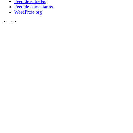
Feed de entradas
Feed de comentarios
WordPress.org
Archivos
Archivos
marzo 2009
L
M
X
J
V
S
D
1
2
3
4
5
6
7
8
9
10
11
12
13
14
15
16
17
18
19
20
21
22
23
24
25
26
27
28
29
30
31
« Feb
Abr »
Etiquetas
ArchivoDigitalUPM
#8M
Accede
accesibilidad
ANECA
APCs
Consorcio Madroño
Desinformación
DiaDeLasbibliotecas
DiaInternacionalMujer
DíadelLibro