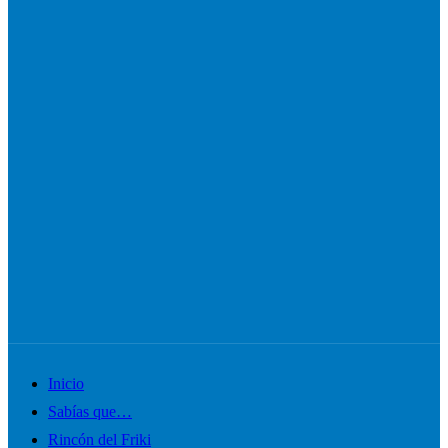
Alternar
Inicio
el
Sabías que…
menú
Rincón del Friki