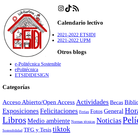
Instagram
TikTok
Feed RSS
Calendario lectivo
2021-2022 ETSIDI
2021-2022 UPM
Otros blogs
e-Politécnica Sostenible
ePolitécnica
ETSIDIDESIGN
Categorías
Actividades
Acceso Abierto/Open Access
Bibli
Becas
Hora
Exposiciones
Felicitaciones
General
Fotos
Ferias
Libros
Pelí
Noticias
Medio ambiente
Normas técnicas
tiktok
TFG y Tesis
Sostenibilidad