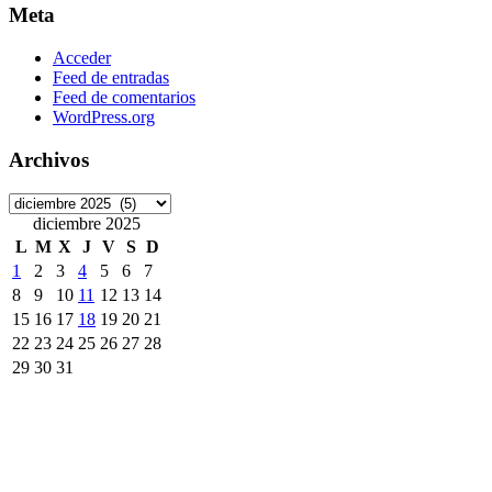
Meta
Acceder
Feed de entradas
Feed de comentarios
WordPress.org
Archivos
Archivos
diciembre 2025
L
M
X
J
V
S
D
1
2
3
4
5
6
7
8
9
10
11
12
13
14
15
16
17
18
19
20
21
22
23
24
25
26
27
28
29
30
31
« Nov
Ene »
Etiquetas
ArchivoDigitalUPM
#8M
Accede
accesibilidad
ANECA
APCs
Cons