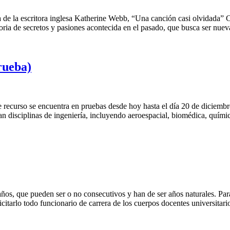
e la escritora inglesa Katherine Webb, “Una canción casi olvidada” Con
oria de secretos y pasiones acontecida en el pasado, que busca ser nu
rueba)
 recurso se encuentra en pruebas desde hoy hasta el día 20 de diciembr
n disciplinas de ingeniería, incluyendo aeroespacial, biomédica, químic
ños, que pueden ser o no consecutivos y han de ser años naturales. Para s
icitarlo todo funcionario de carrera de los cuerpos docentes universita