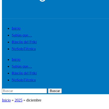
Alternar
Inicio
el
Sabías que…
menú
Rincón del Friki
móvil
NoSoloTécnica
Inicio
Sabías que…
Rincón del Friki
NoSoloTécnica
Buscar:
Buscar
Inicio
»
2025
»
diciembre