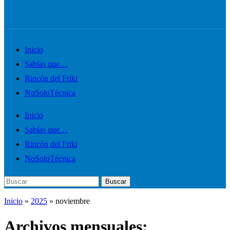
Alternar
Inicio
el
Sabías que…
menú
Rincón del Friki
móvil
NoSoloTécnica
Inicio
Sabías que…
Rincón del Friki
NoSoloTécnica
Buscar:
Buscar
Inicio
»
2025
»
noviembre
Archivos mensuales: