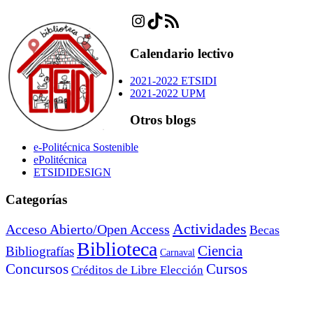
Instagram
TikTok
Feed RSS
Calendario lectivo
2021-2022 ETSIDI
2021-2022 UPM
Otros blogs
e-Politécnica Sostenible
ePolitécnica
ETSIDIDESIGN
Categorías
Actividades
Acceso Abierto/Open Access
Becas
Biblioteca
Ciencia
Bibliografías
Carnaval
Cursos
Concursos
Créditos de Libre Elección
Exposiciones
Felicitaciones
Educación
Energía
Ferias
Horarios especiales
General
Fotos
Impresión 3D