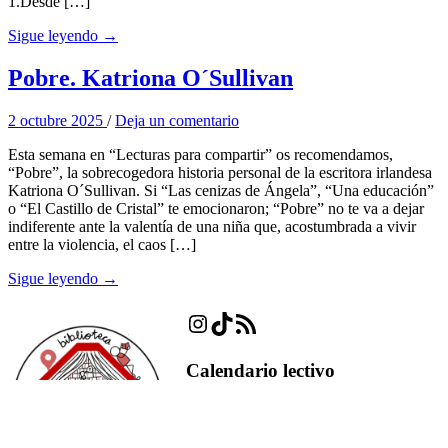
1.Desde […]
Sigue leyendo →
Pobre. Katriona O´Sullivan
2 octubre 2025
/
Deja un comentario
Esta semana en “Lecturas para compartir” os recomendamos,
“Pobre”, la sobrecogedora historia personal de la escritora irlandesa
Katriona O´Sullivan. Si “Las cenizas de Ángela”, “Una educación”
o “El Castillo de Cristal” te emocionaron; “Pobre” no te va a dejar
indiferente ante la valentía de una niña que, acostumbrada a vivir
entre la violencia, el caos […]
Sigue leyendo →
Instagram
TikTok
Feed RSS
Calendario lectivo
2021-2022 ETSIDI
2021-2022 UPM