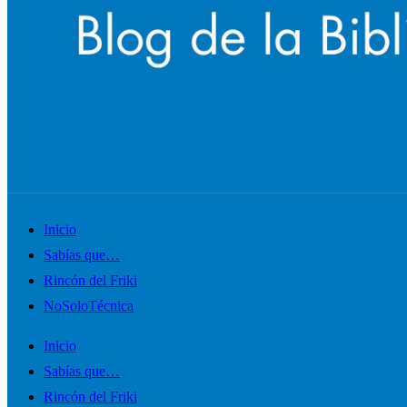
Alternar
Inicio
el
Sabías que…
menú
Rincón del Friki
móvil
NoSoloTécnica
Inicio
Sabías que…
Rincón del Friki