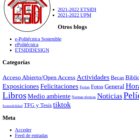
2021-2022 ETSIDI
2021-2022 UPM
Otros blogs
e-Politécnica Sostenible
ePolitécnica
ETSIDIDESIGN
Categorías
Actividades
Acceso Abierto/Open Access
Bibli
Becas
Hora
Exposiciones
Felicitaciones
General
Fotos
Ferias
Libros
Pelí
Noticias
Medio ambiente
Normas técnicas
tiktok
TFG y Tesis
Sostenibilidad
Meta
Acceder
Feed de entradas