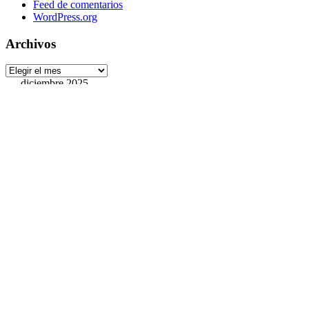
Feed de comentarios
WordPress.org
Archivos
Archivos
diciembre 2025
L
M
X
J
V
S
D
1
2
3
4
5
6
7
8
9
10
11
12
13
14
15
16
17
18
19
20
21
22
23
24
25
26
27
28
29
30
31
« Nov
Ene »
Etiquetas
ArchivoDigitalUPM
#8M
Accede
accesibilidad
ANECA
APCs
Cons
Ingenio
Intel
Hackathon
horario
Exposición
Fecyt
Feliz Navidad 2022
Novedades 2024
Novedades 2022
Novedades 2023
Nov
RREENEW2021