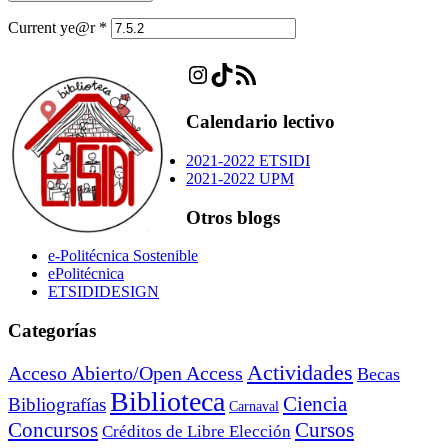
Current ye@r
*
Instagram
TikTok
Feed RSS
Calendario lectivo
2021-2022 ETSIDI
2021-2022 UPM
Otros blogs
e-Politécnica Sostenible
ePolitécnica
ETSIDIDESIGN
Categorías
Actividades
Acceso Abierto/Open Access
Becas
Biblioteca
Ciencia
Bibliografías
Carnaval
Cursos
Concursos
Créditos de Libre Elección