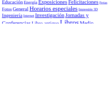
Exposiciones
Felicitaciones
Educación
Energía
Ferias
Horarios especiales
General
Fotos
Impresión 3D
Investigación
Jornadas y
Ingeniería
Internet
Libros
Conferencias
Libro antiguo
Medio
Películas
Noticias
ambiente
Normas técnicas
Recursos
Préstamos extraordinarios
Química
electrónicos
Revistas
Solidaridad y Voluntariado
tiktok
TFG y Tesis
Sostenibilidad
Meta
Acceder
Feed de entradas
Feed de comentarios
WordPress.org
Archivos
Archivos
abril 2020