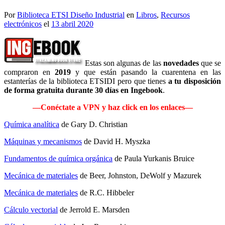
Por
Biblioteca ETSI Diseño Industrial
en
Libros
,
Recursos
electrónicos
el
13 abril 2020
Estas son algunas de las
novedades
que se
compraron en
2019
y que están pasando la cuarentena en las
estanterías de la biblioteca ETSIDI pero que tienes
a tu disposición
de forma gratuita durante 30 días en Ingebook
.
—Conéctate a VPN y haz click en los enlaces—
Química analítica
de Gary D. Christian
Máquinas y mecanismos
de David H. Myszka
Fundamentos de química orgánica
de Paula Yurkanis Bruice
Mecánica de materiales
de Beer, Johnston, DeWolf y Mazurek
Mecánica de materiales
de R.C. Hibbeler
Cálculo vectorial
de Jerrold E. Marsden