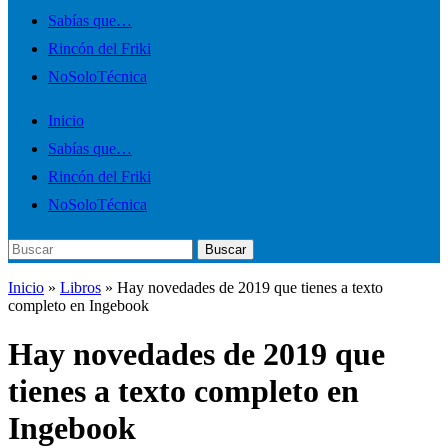
el
Sabías que…
menú
Rincón del Friki
móvil
NoSoloTécnica
Inicio
Sabías que…
Rincón del Friki
NoSoloTécnica
Buscar:
Buscar
Inicio
»
Libros
»
Hay novedades de 2019 que tienes a texto
completo en Ingebook
Hay novedades de 2019 que
tienes a texto completo en
Ingebook