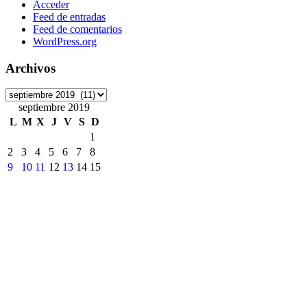
Acceder
Feed de entradas
Feed de comentarios
WordPress.org
Archivos
Archivos
septiembre 2019
L
M
X
J
V
S
D
1
2
3
4
5
6
7
8
9
10
11
12
13
14
15
16
17
18
19
20
21
22
23
24
25
26
27
28
29
30
« Ago
Oct »
Etiquetas
ArchivoDigitalUPM
#8M
Accede
accesibilidad
ANECA
APCs
Consorcio Madroño
Desinformación
DiaDeLasbibliotecas
DiaInternacionalMujer