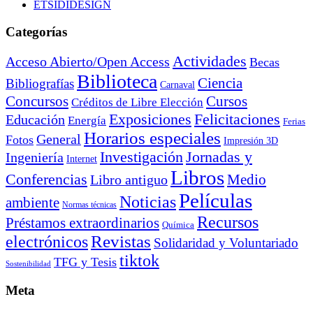
ETSIDIDESIGN
Categorías
Actividades
Acceso Abierto/Open Access
Becas
Biblioteca
Ciencia
Bibliografías
Carnaval
Cursos
Concursos
Créditos de Libre Elección
Exposiciones
Felicitaciones
Educación
Energía
Ferias
Horarios especiales
General
Fotos
Impresión 3D
Investigación
Jornadas y
Ingeniería
Internet
Libros
Conferencias
Libro antiguo
Medio
Películas
Noticias
ambiente
Normas técnicas
Recursos
Préstamos extraordinarios
Química
electrónicos
Revistas
Solidaridad y Voluntariado
tiktok
TFG y Tesis
Sostenibilidad
Meta