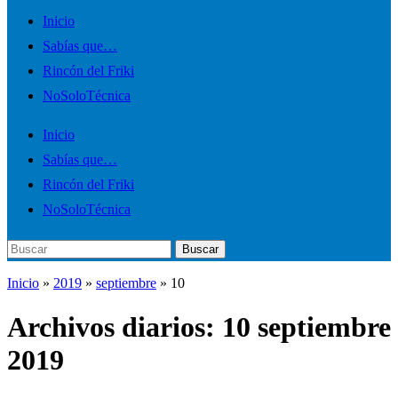
Alternar
Inicio
el
Sabías que…
menú
Rincón del Friki
móvil
NoSoloTécnica
Inicio
Sabías que…
Rincón del Friki
NoSoloTécnica
Buscar:
Buscar
Inicio
»
2019
»
septiembre
»
10
Archivos diarios:
10 septiembre
2019