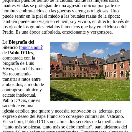
pequeños pueblos dentro de la ciudad, donde las mujeres solas,
madres viudas se protegían de una agresión ubicua por parte de
hombres embrutecidos en las guerras y arengas religiosas. Uno
puede sentir en la piel el miedo a las brutales razias de la época;
también puede uno viajar en el tiempo y vivirlo, en directo, través de
los ojos de los grandes retablos flamencos que hay en el Museo del
Prado. Es una época atribulada, emocionante y vergonzosa.
La
Biografía del
Silencio
(
pincha aquí
)
de
Pablo D’Ors
,
comparada con la
biografía de Luis
Vives, es un bálsamo.
Yo recomiendo
transitar a ratos entre
ambos dos, a modo de
contrapeso anímico y
acicate intelectual.
Pablo D’Ors, que es
sacerdote en una
iglesia católica que quiere y necesita renovación es, además, por
expreso deseo del Papa Francisco consejero cultural del Vaticano.
En su libro, Pablo D’Ors nos abre a los secretos de la meditación:
“tanto más se piensa, tanto más se debe meditar”, para alejarnos del