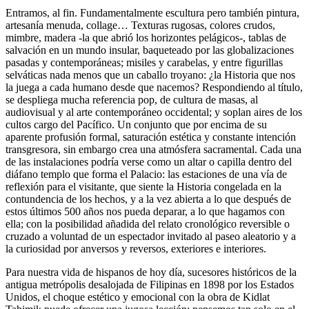
Entramos, al fin. Fundamentalmente escultura pero también pintura,
artesanía menuda, collage… Texturas rugosas, colores crudos,
mimbre, madera -la que abrió los horizontes pelágicos-, tablas de
salvación en un mundo insular, baqueteado por las globalizaciones
pasadas y contemporáneas; misiles y carabelas, y entre figurillas
selváticas nada menos que un caballo troyano: ¿la Historia que nos
la juega a cada humano desde que nacemos? Respondiendo al título,
se despliega mucha referencia pop, de cultura de masas, al
audiovisual y al arte contemporáneo occidental; y soplan aires de los
cultos cargo del Pacífico. Un conjunto que por encima de su
aparente profusión formal, saturación estética y constante intención
transgresora, sin embargo crea una atmósfera sacramental. Cada una
de las instalaciones podría verse como un altar o capilla dentro del
diáfano templo que forma el Palacio: las estaciones de una vía de
reflexión para el visitante, que siente la Historia congelada en la
contundencia de los hechos, y a la vez abierta a lo que después de
estos últimos 500 años nos pueda deparar, a lo que hagamos con
ella; con la posibilidad añadida del relato cronológico reversible o
cruzado a voluntad de un espectador invitado al paseo aleatorio y a
la curiosidad por anversos y reversos, exteriores e interiores.
Para nuestra vida de hispanos de hoy día, sucesores históricos de la
antigua metrópolis desalojada de Filipinas en 1898 por los Estados
Unidos, el choque estético y emocional con la obra de Kidlat