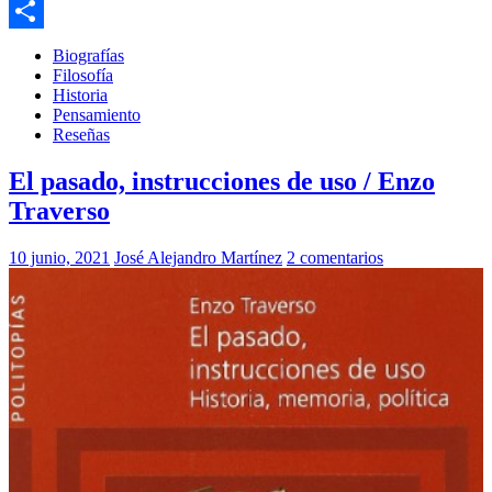
Email
Compartir
Biografías
Filosofía
Historia
Pensamiento
Reseñas
El pasado, instrucciones de uso / Enzo
Traverso
10 junio, 2021
José Alejandro Martínez
2 comentarios