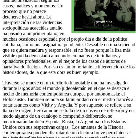
institucionalización según los
casos, matices y momentos. Un
proceso que no parece
detenerse hasta ahora. La
interpretación de las violencias
sociopolíticas acaecidas antaño
ha pasado a un primer plano, en
muchas ocasiones espoleada por el propio día a día de la política
cotidiana, como una asignatura pendiente. Deseable en una sociedad
que se quiera madura y responsable, si no fuera porque la liza más
visible queda demasiado a menudo en manos de tertulianos y
opinadores profesionales, en el mejor de los casos de autores de
narrativa de ficción. Por eso es tan importante la intervención de los
historiadores, de la que esta obra es buen ejemplo.
Traverso se mueve en un territorio inagotable que ha investigado
durante largos años: el mundo judeoalemán en el que se destaca el
hecho de memoria contemporánea europea por antonomasia: el
Holocausto. También se nota su familiaridad con el medio francés al
tratar asuntos como Vichy y Argelia. Y por supuesto se refiere a su
Italia de origen. Pero aunque se trata de un ensayo de reflexión y en
modo alguno de un catálogo o compendio deliberado, se
mencionarán también España, Rusia, la Argentina o los Estados
Unidos con sus respectivas cargas. Los amantes de la Historia
contemporánea pueden disfrutar de una lectura breve pero intensa