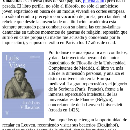
Villacañas
es extensa (más de 500 páginas,
pincha aquí
) pero nada
pesada. El libro perfila, no sólo al filósofo, no sólo al ambicioso
joven expatriado en busca de un modus vivendi en cortes europeas,
no sólo al erudito preceptor con vocación de jurista, pero también al
rebelde que desde la ausencia de una titulación académica está
siempre preparado para combatir con su pluma las contra-ladinas
denuncias en turbios momentos de guerras de religión; represión que
sufrió en carne propia (su madre fue acusada y condenada por la
inquisición), y supuso su exilio en París a los 17 años de edad.
Por tratarse de una época rica en conflictos,
y dada la trayectoria personal del autor
(catedrático de Filosofía de la Universidad
Complutense de Madrid), el libro va más
allá de la dimensión personal, y analiza el
sistema universitario en la Europa
medieval. La gran repercusión y el jolgorio
de la Sorbona (París, Francia), frente a la
inmensa repercusión intelectual de las
universidades de Flandes (Bélgica),
concretamente de la Leuven Universiteit
(creada en 1425).
Para aquellos que tengan la oportunidad de
recalar en Leuven, recomiendo visitar sus beaterios (Begijnhof),