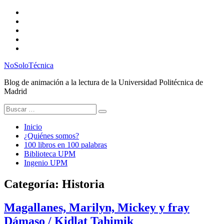
Saltar
Twitter
al
Instagram
contenido
Facebook
RSS
Email
NoSoloTécnica
Blog de animación a la lectura de la Universidad Politécnica de
Madrid
Buscar:
Inicio
¿Quiénes somos?
100 libros en 100 palabras
Biblioteca UPM
Ingenio UPM
Categoría:
Historia
Magallanes, Marilyn, Mickey y fray
Dámaso / Kidlat Tahimik