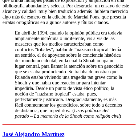
que brinda múltiples pistas de exploración y ampliación en una
bibliografía abundante y selecta. Por desgracia, un ensayo de este
alcance y calidad -muy bien traducido además- hubiera merecido
algo más de esmero en la edición de Marcial Pons, que presenta
erratas ortográficas en algunos autores y títulos citados.
En abril de 1994, cuando la opinión pública era todavía
ampliamente incrédula o indiferente, vis a vis de las
masacres que los medios caracterizaban como
conflictos “tribales”, hablar de “nazismo tropical” tenía
un sentido, el de apoyarse sobre la conciencia histórica
del mundo occidental, en la cual la Shoah ocupa un
lugar central, para llamar la atención sobre un genocidio
que se estaba produciendo. Se trataba de mostrar que
Ruanda estaba viviendo una tragedia tan grave como la
Shoah y que había que reaccionar para intentar
impedirla. Desde un punto de vista ético político, la
noción de “nazismo tropical” estaba, pues,
perfectamente justificada. Desgraciadamente, es más
fácil conmemorar los genodicios, sobre todo a decenios
de distancia, que impedirlos. (
Usos políticos del
pasado – La memoria de la Shoah como religión civil
)
José Alejandro Martínez