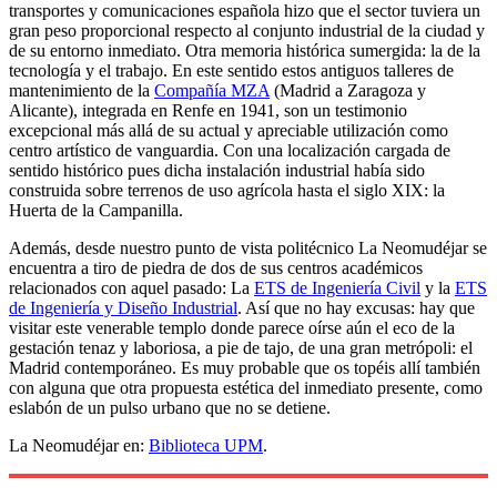
transportes y comunicaciones española hizo que el sector tuviera un
gran peso proporcional respecto al conjunto industrial de la ciudad y
de su entorno inmediato. Otra memoria histórica sumergida: la de la
tecnología y el trabajo. En este sentido estos antiguos talleres de
mantenimiento de la
Compañía MZA
(Madrid a Zaragoza y
Alicante), integrada en Renfe en 1941, son un testimonio
excepcional más allá de su actual y apreciable utilización como
centro artístico de vanguardia. Con una localización cargada de
sentido histórico pues dicha instalación industrial había sido
construida sobre terrenos de uso agrícola hasta el siglo XIX: la
Huerta de la Campanilla.
Además, desde nuestro punto de vista politécnico La Neomudéjar se
encuentra a tiro de piedra de dos de sus centros académicos
relacionados con aquel pasado: La
ETS de Ingeniería Civil
y la
ETS
de Ingeniería y Diseño Industrial
. Así que no hay excusas: hay que
visitar este venerable templo donde parece oírse aún el eco de la
gestación tenaz y laboriosa, a pie de tajo, de una gran metrópoli: el
Madrid contemporáneo. Es muy probable que os topéis allí también
con alguna que otra propuesta estética del inmediato presente, como
eslabón de un pulso urbano que no se detiene.
La Neomudéjar en:
Biblioteca UPM
.