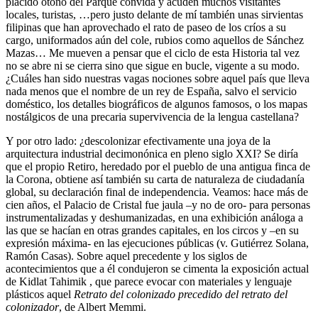
plácido otoño del Parque convida y acuden muchos visitantes
locales, turistas, …pero justo delante de mí también unas sirvientas
filipinas que han aprovechado el rato de paseo de los críos a su
cargo, uniformados aún del cole, rubios como aquellos de Sánchez
Mazas… Me mueven a pensar que el ciclo de esta Historia tal vez
no se abre ni se cierra sino que sigue en bucle, vigente a su modo.
¿Cuáles han sido nuestras vagas nociones sobre aquel país que lleva
nada menos que el nombre de un rey de España, salvo el servicio
doméstico, los detalles biográficos de algunos famosos, o los mapas
nostálgicos de una precaria supervivencia de la lengua castellana?
Y por otro lado: ¿descolonizar efectivamente una joya de la
arquitectura industrial decimonónica en pleno siglo XXI? Se diría
que el propio Retiro, heredado por el pueblo de una antigua finca de
la Corona, obtiene así también su carta de naturaleza de ciudadanía
global, su declaración final de independencia. Veamos: hace más de
cien años, el Palacio de Cristal fue jaula –y no de oro- para personas
instrumentalizadas y deshumanizadas, en una exhibición análoga a
las que se hacían en otras grandes capitales, en los circos y –en su
expresión máxima- en las ejecuciones públicas (v. Gutiérrez Solana,
Ramón Casas). Sobre aquel precedente y los siglos de
acontecimientos que a él condujeron se cimenta la exposición actual
de Kidlat Tahimik , que parece evocar con materiales y lenguaje
plásticos aquel
Retrato del colonizado precedido del retrato del
colonizador
, de Albert Memmi.