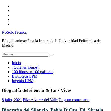
Saltar
Twitter
al
Instagram
contenido
Facebook
RSS
Email
NoSoloTécnica
Blog de animación a la lectura de la Universidad Politécnica de
Madrid
Buscar:
Inicio
¿Quiénes somos?
100 libros en 100 palabras
Biblioteca UPM
Ingenio UPM
Biografía del silencio & Luis Vives
8 julio, 2021
Pilar Alvarez del Valle
Deja un comentario
Biografía del Silencio, Pablo D’Ors, Ed. Siruela