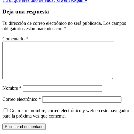
Tú di que eres uno de ellos / Uwem Akpan »
de
entradas
Deja una respuesta
Tu dirección de correo electrónico no será publicada.
Los campos
obligatorios están marcados con
*
Comentario
*
Nombre
*
Correo electrónico
*
Guarda mi nombre, correo electrónico y web en este navegador
para la próxima vez que comente.