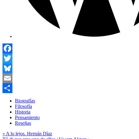
Facebook
Twitter
Bluesky
Email
Compartir
Biografías
Filosofía
Historia
Pensamiento
Reseñas
Navegación
« A lo lejos. Hernán Díaz