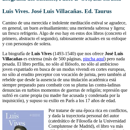
Luis Vives. José Luis Villacañas. Ed. Taurus
Camino de una merecida e indolente meditación estival se agradece,
en general, un buen avituallamiento; una merienda sabrosa y ligera;
un fresco refrigerio. Algo de eso hay en estos dos libros (concreto el
primero, abstracto el segundo), rabiosamente actuales en su enfoque
y con personajes de solera.
La biografía de
Luis Vives
(1493-1540) que nos ofrece
José Luis
Villacañas
es extensa (más de 500 páginas,
pincha aquí
) pero nada
pesada. El libro perfila, no sólo al filósofo, no sólo al ambicioso
joven expatriado en busca de un modus vivendi en cortes europeas,
no sólo al erudito preceptor con vocación de jurista, pero también al
rebelde que desde la ausencia de una titulación académica está
siempre preparado para combatir con su pluma las contra-ladinas
denuncias en turbios momentos de guerras de religión; represión que
sufrió en carne propia (su madre fue acusada y condenada por la
inquisición), y supuso su exilio en París a los 17 años de edad.
Por tratarse de una época rica en conflictos,
y dada la trayectoria personal del autor
(catedrático de Filosofía de la Universidad
Complutense de Madrid), el libro va más