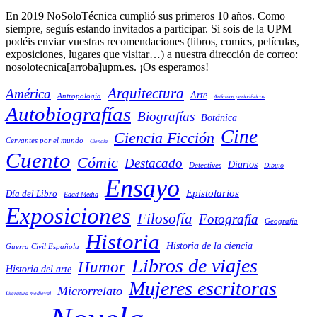
En 2019 NoSoloTécnica cumplió sus primeros 10 años. Como
siempre, seguís estando invitados a participar. Si sois de la UPM
podéis enviar vuestras recomendaciones (libros, comics, películas,
exposiciones, lugares que visitar…) a nuestra dirección de correo:
nosolotecnica[arroba]upm.es. ¡Os esperamos!
Arquitectura
América
Arte
Antropología
Artículos periodísticos
Autobiografías
Biografías
Botánica
Cine
Ciencia Ficción
Cervantes por el mundo
Ciencia
Cuento
Cómic
Destacado
Diarios
Detectives
Dibujo
Ensayo
Epistolarios
Día del Libro
Edad Media
Exposiciones
Filosofía
Fotografía
Geografía
Historia
Historia de la ciencia
Guerra Civil Española
Libros de viajes
Humor
Historia del arte
Mujeres escritoras
Microrrelato
Literatura medieval