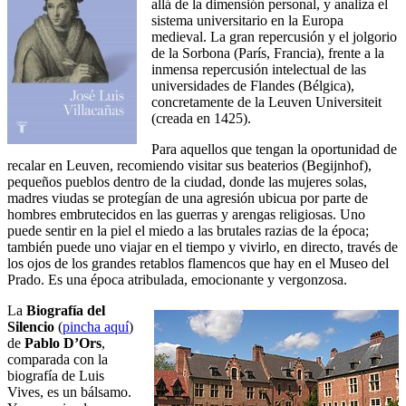
allá de la dimensión personal, y analiza el
sistema universitario en la Europa
medieval. La gran repercusión y el jolgorio
de la Sorbona (París, Francia), frente a la
inmensa repercusión intelectual de las
universidades de Flandes (Bélgica),
concretamente de la Leuven Universiteit
(creada en 1425).
Para aquellos que tengan la oportunidad de
recalar en Leuven, recomiendo visitar sus beaterios (Begijnhof),
pequeños pueblos dentro de la ciudad, donde las mujeres solas,
madres viudas se protegían de una agresión ubicua por parte de
hombres embrutecidos en las guerras y arengas religiosas. Uno
puede sentir en la piel el miedo a las brutales razias de la época;
también puede uno viajar en el tiempo y vivirlo, en directo, través de
los ojos de los grandes retablos flamencos que hay en el Museo del
Prado. Es una época atribulada, emocionante y vergonzosa.
La
Biografía del
Silencio
(
pincha aquí
)
de
Pablo D’Ors
,
comparada con la
biografía de Luis
Vives, es un bálsamo.