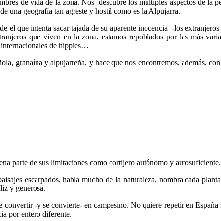
mbres de vida de la zona. Nos descubre los múltiples aspectos de la pe
 de una geografía tan agreste y hostil como es la Alpujarra.
de el que intenta sacar tajada de su aparente inocencia -los extranjeros
xtranjeros que viven en la zona, estamos repoblados por las más vari
s internacionales de hippies…
pañola, granaína y alpujarreña, y hace que nos encontremos, además, con 
uena parte de sus limitaciones como cortijero autónomo y autosuficiente.
aisajes escarpados, habla mucho de la naturaleza, nombra cada planta, 
liz y generosa.
ere convertir -y se convierte- en campesino. No quiere repetir en España
ia por entero diferente.