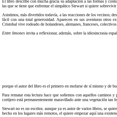
El libro describe con mucha gracia su adaptación a las formas y costu
las que se tiene que enfrentar el simpático Stewart si quiere sobrevivir
Asistimos, más divertidos todavía, a las reacciones de los vecinos; des
fácil con una total generosidad. Aparecen en sus aventuras otros e
Cristobal vive rodeado de holandeses, alemanes, franceses, colectivo
Entre limones
invita a reflexionar, además, sobre la idiosincrasia es
porque el autor del libro es el primero en mofarse de sí mismo y de b
Para rematar esta lectura hace que soñemos con aquellos caminos y p
cortijero está permanentemente maravillado ante una vegetación tan fe
Stewart no es un escritor, aunque ya es autor de varios libros, se qui
hecho en los lugares más remotos, el quiere empezar aquí una existenc