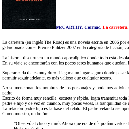
McCARTHY, Cormac.
La carretera.
La carretera (en inglés The Road) es una novela escrita en 2006 por 
galardonada con el Premio Pulitzer 2007 en la categoría de ficción, c
La historia discurre en un mundo apocalíptico donde todo está desolad
En su viaje se encontrarán con los pocos seres humanos que quedan, la
Superar cada día es muy duro. Llegar a un lugar seguro donde pasar la n
permitir seguir adelante, es más valioso que cualquier tesoro.
No se mencionan los nombres de los personajes y podemos adivinar 
padre.
Escrito de forma muy sencilla, escueta y rápida, logra transmitir tod
padre e hijo y de vez en cuando, muy pocas veces, la tranquilidad de 
La relación padre-hijo es la base del relato. El padre velando siempr
Como muestra, un botón:
“Observó al chico y miró. Ahora que era de día podían verlos de
Hola, papá, dijo.