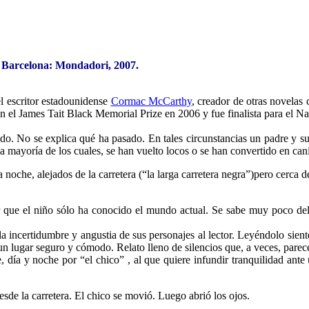
Barcelona: Mondadori, 2007.
el escritor estadounidense
Cormac McCarthy
, creador de otras novelas 
on el James Tait Black Memorial Prize en 2006 y fue finalista para el N
o. No se explica qué ha pasado. En tales circunstancias un padre y su h
 mayoría de los cuales, se han vuelto locos o se han convertido en caní
oche, alejados de la carretera (“la larga carretera negra”)pero cerca de 
que el niño sólo ha conocido el mundo actual. Se sabe muy poco del p
a la incertidumbre y angustia de sus personajes al lector. Leyéndolo sie
un lugar seguro y cómodo. Relato lleno de silencios que, a veces, parec
e, día y noche por “el chico” , al que quiere infundir tranquilidad ante
sde la carretera. El chico se movió. Luego abrió los ojos.