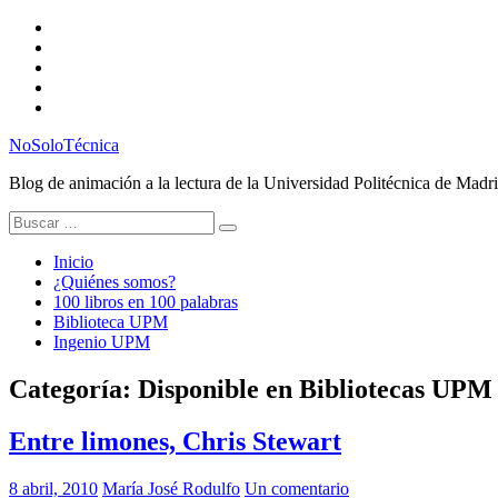
Saltar
Twitter
al
Instagram
contenido
Facebook
RSS
Email
NoSoloTécnica
Blog de animación a la lectura de la Universidad Politécnica de Madr
Buscar:
Inicio
¿Quiénes somos?
100 libros en 100 palabras
Biblioteca UPM
Ingenio UPM
Categoría:
Disponible en Bibliotecas UPM
Entre limones, Chris Stewart
8 abril, 2010
María José Rodulfo
Un comentario