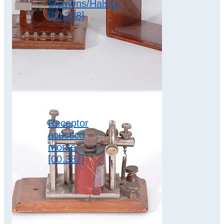
Siemens/Halske
[00.338]
Fabricado en 1950
Marca
Siemens/Halske
Dimensiones 16 x
20,5 x 36 cm Del
mismo modo que…
teletipos
Receptor
acústico
morse
[00.387]
La recepción en el
sistema Morse
también puede
utilizar
procedimientos
acústicos. En ellos,