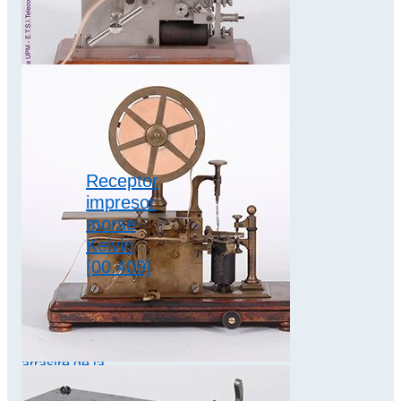
/Halske Modelo
WT24 Dimensiones
10 x 30 x 15 cm A…
telegrafía
armónica
,
télex
Receptor
impresor
morse
Kelvin
[00.409]
Aparato receptor
del sistema morse
para impresión en
cinta de papel. El
arrastre de la
cinta…