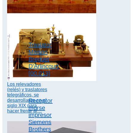
corrientes
extremadamente…
sistema morse
,
telegrafía
Traslator
submarina
Maison
Breguet
D’Arlincourt
[00.013]
Los relevadores
(relés) y traslatores
telegráficos, se
Receptor
desarrollaron en el
siglo XIX para
morse
hacer frente al…
impresor
Siemens
Brothers