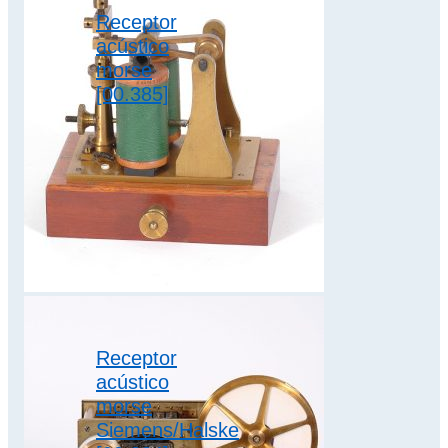
sistema morse
Receptor
acústico
morse
[00.385]
Otro elemento
característico de las
estaciones
telegráficas era el
receptor acústico,
conocido
habitualmente
como el acústico…
sistema morse
Receptor
acústico
morse
Siemens/Halske