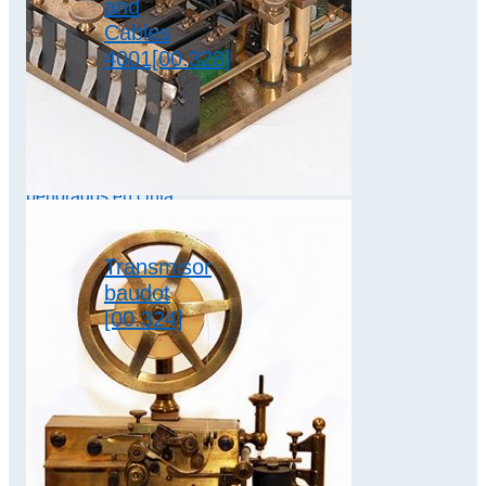
and
Cables
4001[00.328]
Este transmisor se
utilizó en la
transmisión
automática de
telegramas
perforados en cinta
previamente con
perforadoras…
Transmisor
baudot
[00.324]
sistema baudot
Baudot refinó los
circuitos
magnéticos de los
electroimanes
reduciendo en lo
posible las
inducciones