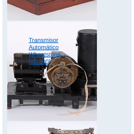
del siglo XX con…
telegrafía
armónica
,
télex
Transmisor
Automático
Wheatstone
[00.390]
Para una
transmisión más
rápida y regular de
las señales morse,
se empleaba una
cinta previamente…
sistema morse
,
telegrafía