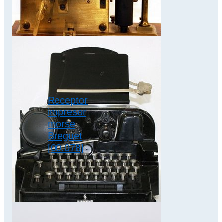
parásites, lo…
sistema baudot
Receptor
impresor
morse
Breguet
[00.078]
Este receptor morse
prestó sus servicios
durante varias
décadas en la red
telegráfica
española en
comunicaciones…