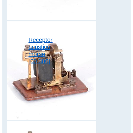
el electroimán
receptor,…
sistema morse
Receptor
acústico
morse
[00.386]
La recepción en el
sistema Morse
también puede
utilizar
procedimientos
acústicos. En ellos,
el electroimán
receptor,…