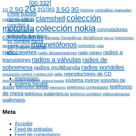
a
[00.332]
a
2G
s
2.5G
3.5G
3G
2G/3G
r
1G
centralitas manuales
bobinas
Emile Baudot
:
colección
clamshell
(1845-1903)
cintas magnéticas
concibió y
colección nokia
motorola
conmutadores
desarrolló el
contestadores
telégrafo que lleva
dictáfonos
cámaras fotográficas
impresores
discos
su nombre hacia
magnetófonos
polímetros
laboratorios ETSIT
radio
1875 apoyándose
radiocasetes
radios a
en…
radio relojes
radio despertadores
radios a válvulas
radios de
transistores
sobremesa
radios portátiles
radios multibanda
reproductores de CD
relés
regulación control y protección
impresores
,
sistema morse
soportes de
reproductores digitales
sistema baudot
sistema baudot
teléfonos
audio
televisión portátil
teléfonos contestador
televisores
de mesa
teléfonos inalámbricos
videocámaras
teléfonos portátiles
walkmans
Meta
Acceder
Feed de entradas
Feed de comentarios