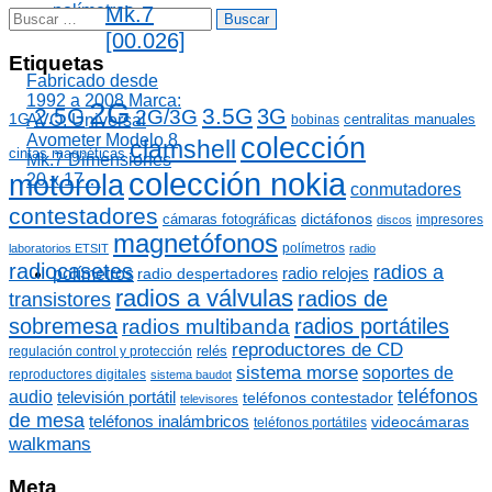
g
polímetros
Mk.7
B
o
u
[00.026]
r
s
Etiquetas
í
c
Fabricado desde
a
a
1992 a 2008 Marca:
2G
s
2.5G
3.5G
3G
2G/3G
r
1G
centralitas manuales
AVO, Universal
bobinas
:
Avometer Modelo 8
colección
clamshell
cintas magnéticas
Mk.7 Dimensiones
colección nokia
motorola
20 x 17…
conmutadores
contestadores
dictáfonos
cámaras fotográficas
impresores
discos
magnetófonos
polímetros
laboratorios ETSIT
radio
radiocasetes
radios a
radio relojes
polímetros
radio despertadores
radios a válvulas
radios de
transistores
sobremesa
radios portátiles
radios multibanda
reproductores de CD
relés
regulación control y protección
sistema morse
soportes de
reproductores digitales
sistema baudot
teléfonos
audio
televisión portátil
teléfonos contestador
televisores
de mesa
teléfonos inalámbricos
videocámaras
teléfonos portátiles
walkmans
Meta