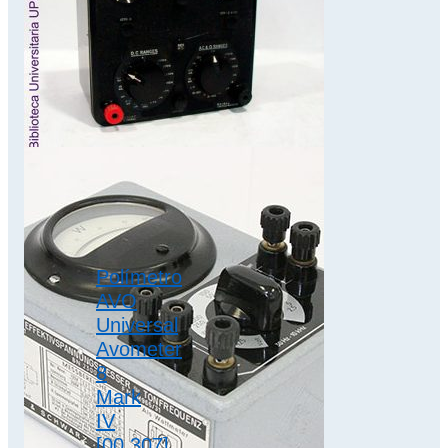
Modelo P817.00
Dimensiones 13 x
18,5 x 7,5 cm.
Fabricado en…
polímetros
Polímetro
AVO
Universal
Avometer
8
Mark
IV
[00.307]