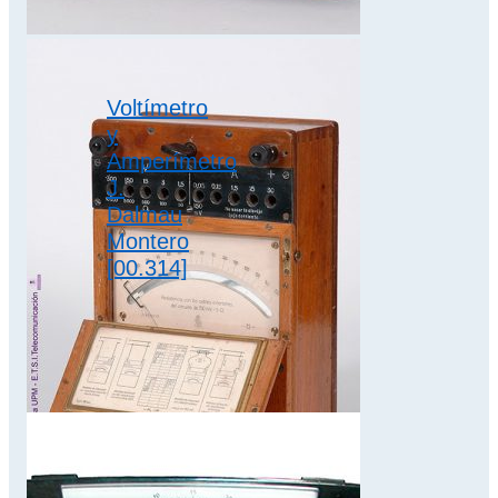
para intensidades…
polímetros
Voltímetro
y
Amperímetro
J.
Dalmau
Montero
[00.314]
Fabricado en 1910
Autor J. Dalmau
Montero
Dimensiones 17 x
27 x 9,5 cm
Conjunto
montado…