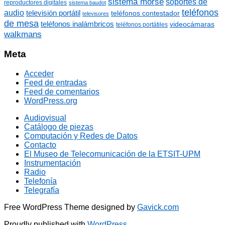
sistema morse
soportes de
reproductores digitales
sistema baudot
teléfonos
audio
televisión portátil
teléfonos contestador
televisores
de mesa
teléfonos inalámbricos
videocámaras
teléfonos portátiles
walkmans
Meta
Acceder
Feed de entradas
Feed de comentarios
WordPress.org
Audiovisual
Catálogo de piezas
Computación y Redes de Datos
Contacto
El Museo de Telecomunicación de la ETSIT-UPM
Instrumentación
Radio
Telefonía
Telegrafía
Free WordPress Theme designed by
Gavick.com
Proudly published with
WordPress