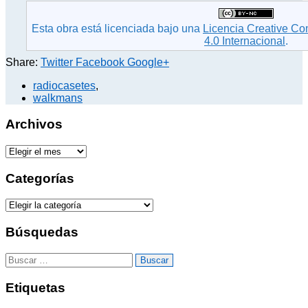
Esta obra está licenciada bajo una
Licencia Creative C
4.0 Internacional
.
Share:
Twitter
Facebook
Google+
radiocasetes
,
walkmans
Archivos
A
r
c
Categorías
h
i
C
v
a
o
t
Búsquedas
s
e
g
B
o
u
r
s
Etiquetas
í
c
a
a