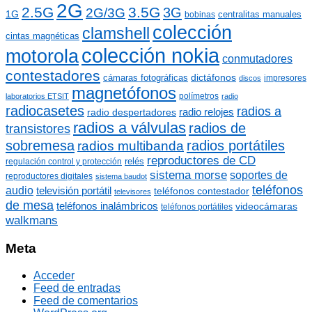
2G
s
2.5G
3.5G
3G
2G/3G
r
1G
centralitas manuales
bobinas
:
colección
clamshell
cintas magnéticas
colección nokia
motorola
conmutadores
contestadores
dictáfonos
cámaras fotográficas
impresores
discos
magnetófonos
polímetros
laboratorios ETSIT
radio
radiocasetes
radios a
radio relojes
radio despertadores
radios a válvulas
radios de
transistores
sobremesa
radios portátiles
radios multibanda
reproductores de CD
relés
regulación control y protección
sistema morse
soportes de
reproductores digitales
sistema baudot
teléfonos
audio
televisión portátil
teléfonos contestador
televisores
de mesa
teléfonos inalámbricos
videocámaras
teléfonos portátiles
walkmans
Meta
Acceder
Feed de entradas
Feed de comentarios