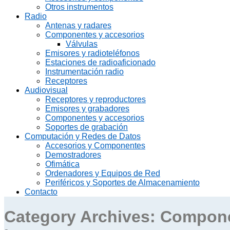
Otros instrumentos
Radio
Antenas y radares
Componentes y accesorios
Válvulas
Emisores y radioteléfonos
Estaciones de radioaficionado
Instrumentación radio
Receptores
Audiovisual
Receptores y reproductores
Emisores y grabadores
Componentes y accesorios
Soportes de grabación
Computación y Redes de Datos
Accesorios y Componentes
Demostradores
Ofimática
Ordenadores y Equipos de Red
Periféricos y Soportes de Almacenamiento
Contacto
Category Archives:
Compone