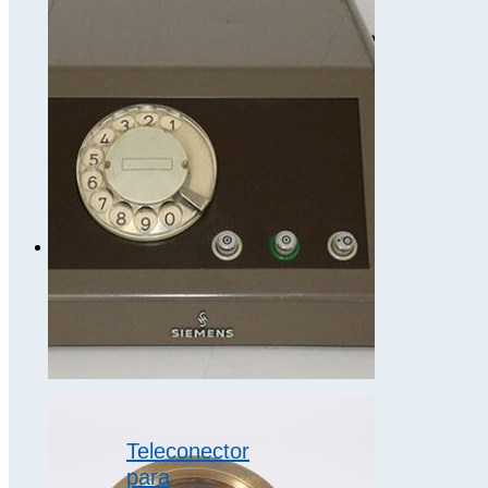
Fabricado en
1882 Autor
Carpentier
Dimensiones
30 x 20 x 20
cm Destinado
a medir
pequeñas…
galvanómetros
Teleconector
para