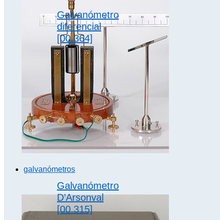
Galvanómetro
diferencial
[00.364]
Fabricado en
1917
Dimensiones
11 x 9 x 7 cm
El
galvanometro
es un
instrumento
de…
galvanómetros
Galvanómetro
D’Arsonval
[00.315]