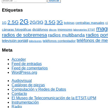
o
u
r
s
Etiquetas
í
c
a
a
2G
s
2.5G
3.5G
r
3G
2G/3G
1G
centralitas manuales
c
bobinas
:
mag
dictáfonos
cámaras fotográficas
impresores
discos
laboratorios ETSIT
radios de sobremesa
radios port
radios multibanda
teléfonos de me
televisión portátil
teléfonos contestador
televisores
Meta
Acceder
Feed de entradas
Feed de comentarios
WordPress.org
Audiovisual
Catálogo de piezas
Computación y Redes de Datos
Contacto
El Museo de Telecomunicación de la ETSIT-UPM
Instrumentación
Radio