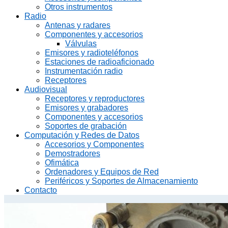
Otros instrumentos
Radio
Antenas y radares
Componentes y accesorios
Válvulas
Emisores y radioteléfonos
Estaciones de radioaficionado
Instrumentación radio
Receptores
Audiovisual
Receptores y reproductores
Emisores y grabadores
Componentes y accesorios
Soportes de grabación
Computación y Redes de Datos
Accesorios y Componentes
Demostradores
Ofimática
Ordenadores y Equipos de Red
Periféricos y Soportes de Almacenamiento
Contacto