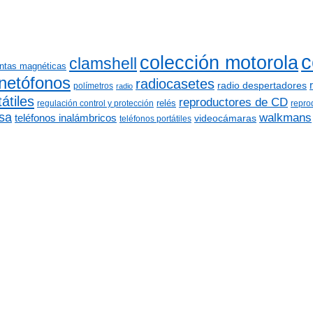
c
colección motorola
clamshell
intas magnéticas
netófonos
radiocasetes
radio despertadores
polímetros
radio
átiles
reproductores de CD
relés
regulación control y protección
repro
sa
walkmans
teléfonos inalámbricos
videocámaras
teléfonos portátiles