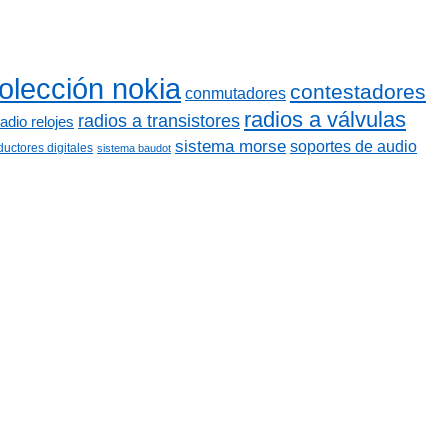
olección nokia
contestadores
conmutadores
radios a válvulas
radios a transistores
radio relojes
sistema morse
soportes de audio
ductores digitales
sistema baudot