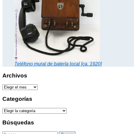
Teléfono mural de batería local [ca. 1920]
Archivos
A
r
c
Categorías
h
i
C
v
a
o
t
Búsquedas
s
e
g
B