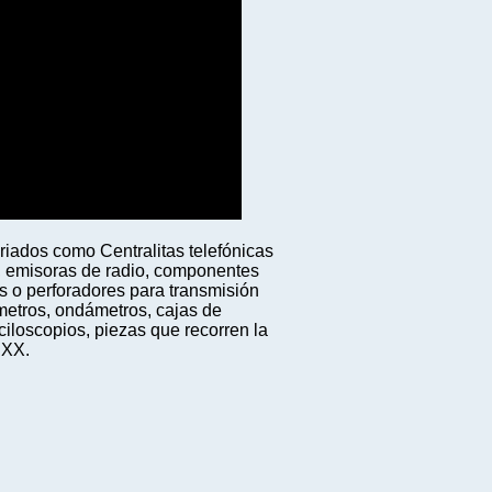
iados como Centralitas telefónicas
), emisoras de radio, componentes
s o perforadores para transmisión
metros, ondámetros, cajas de
ciloscopios, piezas que recorren la
 XX.