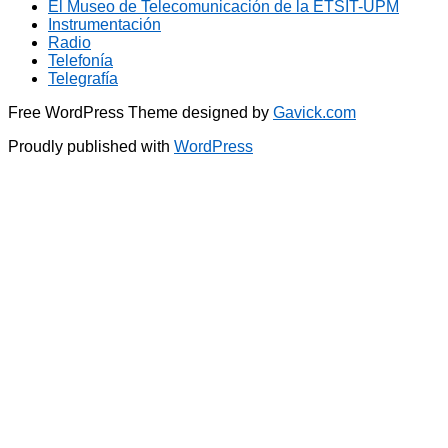
El Museo de Telecomunicación de la ETSIT-UPM
Instrumentación
Radio
Telefonía
Telegrafía
Free WordPress Theme designed by
Gavick.com
Proudly published with
WordPress